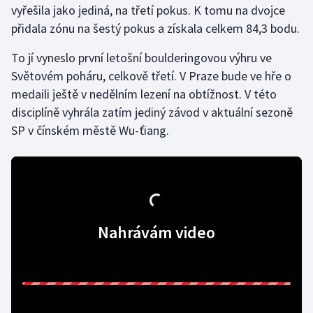
vyřešila jako jediná, na třetí pokus. K tomu na dvojce
přidala zónu na šestý pokus a získala celkem 84,3 bodu.
Gymnastika
To jí vyneslo první letošní boulderingovou výhru ve
Házená
Světovém poháru, celkově třetí. V Praze bude ve hře o
medaili ještě v nedělním lezení na obtížnost. V této
Jezdectví
disciplíně vyhrála zatím jediný závod v aktuální sezoně
SP v čínském městě Wu-ťiang.
Judo
Krasobruslení
Lezení
Nahrávám video
Lyže a snowboard
Moderní pětiboj
Motorsport