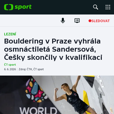
POPULÁRNÍ
SLEDOVAT
Fotbal
LEZENÍ
Bouldering v Praze vyhrála
Hokej
osmnáctiletá Sandersová,
Češky skončily v kvalifikaci
Tenis
ČT sport
Atletika
6. 6. 2026
|
Zdroj:
ČTK
,
ČT sport
Cyklistika
DALŠÍ SPORTY
Americký fotbal
NEPŘEHLÉDNĚTE