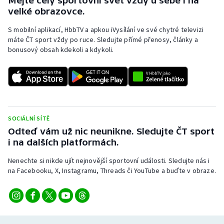
Mějte celý sportovní svět vždy u sebe i na
velké obrazovce.
S mobilní aplikací, HbbTV a apkou iVysílání ve své chytré televizi
máte ČT sport vždy po ruce. Sledujte přímé přenosy, články a
bonusový obsah kdekoli a kdykoli.
SOCIÁLNÍ SÍTĚ
Odteď vám už nic neunikne. Sledujte ČT sport
i na dalších platformách.
Nenechte si nikde ujít nejnovější sportovní události. Sledujte nás i
na Facebooku, X, Instagramu, Threads či YouTube a buďte v obraze.