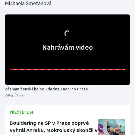
Michaela Smetanová.
Stolní tenis
Triatlon
Veslování
Nahrávám video
Vodní slalom
Volejbal
Ostatní
Záznam ženského boulderingu na SP v Praze
Zdroj:
ČT sport
PŘEČTĚTE SI
Bouldering na SP v Praze poprvé
vyhrál Anraku, Mokroluský skončil v