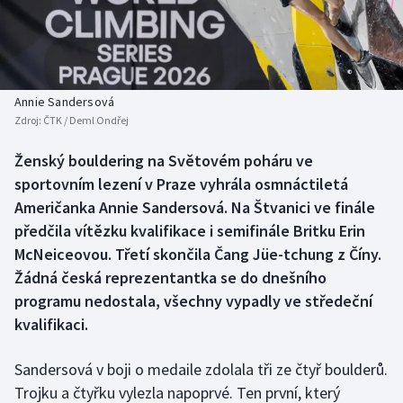
Baseball a softbal
Soutěže
Basketbal
Historické návraty
Biatlon
Aplikace ČT sport
Annie Sandersová
Zdroj:
ČTK / Deml Ondřej
Boby a skeleton
AZ kvíz
Ženský bouldering na Světovém poháru ve
sportovním lezení v Praze vyhrála osmnáctiletá
Box
Američanka Annie Sandersová. Na Štvanici ve finále
Curling
předčila vítězku kvalifikace i semifinále Britku Erin
McNeiceovou. Třetí skončila Čang Jüe-tchung z Číny.
Dostihy
Žádná česká reprezentantka se do dnešního
programu nedostala, všechny vypadly ve středeční
Florbal
kvalifikaci.
Futsal
Sandersová v boji o medaile zdolala tři ze čtyř boulderů.
Trojku a čtyřku vylezla napoprvé. Ten první, který
Golf