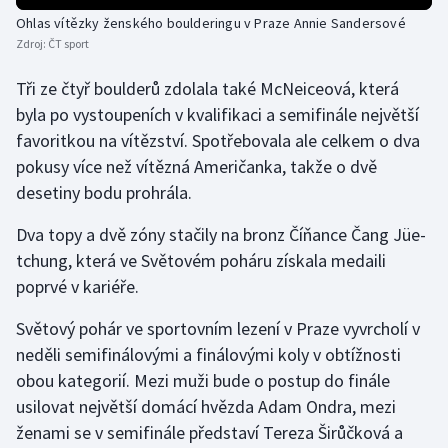
Ohlas vítězky ženského boulderingu v Praze Annie Sandersové
Olympijské hry
Zdroj:
ČT sport
Parasport
Tři ze čtyř boulderů zdolala také McNeiceová, která
byla po vystoupeních v kvalifikaci a semifinále největší
Plavání
favoritkou na vítězství. Spotřebovala ale celkem o dva
pokusy více než vítězná Američanka, takže o dvě
Plážový volejbal
desetiny bodu prohrála.
Ragby
Dva topy a dvě zóny stačily na bronz Číňance Čang Jüe-
tchung, která ve Světovém poháru získala medaili
Rychlobruslení
poprvé v kariéře.
Rychlostní kanoistika
Světový pohár ve sportovním lezení v Praze vyvrcholí v
neděli semifinálovými a finálovými koly v obtížnosti
Short track
obou kategorií. Mezi muži bude o postup do finále
usilovat největší domácí hvězda Adam Ondra, mezi
Sportovní střelba
ženami se v semifinále představí Tereza Širůčková a