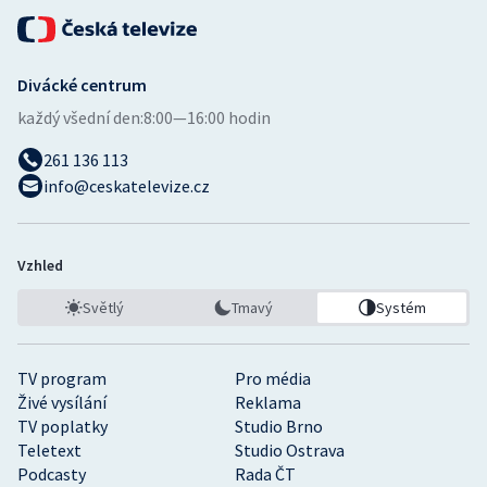
Divácké centrum
každý všední den:
8:00—16:00 hodin
261 136 113
info@ceskatelevize.cz
Vzhled
Světlý
Tmavý
Systém
TV program
Pro média
Živé vysílání
Reklama
TV poplatky
Studio Brno
Teletext
Studio Ostrava
Podcasty
Rada ČT