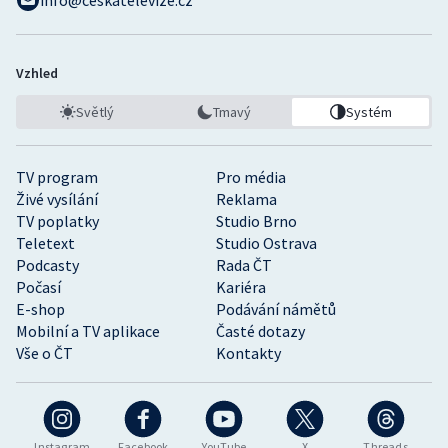
info@ceskatelevize.cz
Vzhled
Světlý
Tmavý
Systém
TV program
Pro média
Živé vysílání
Reklama
TV poplatky
Studio Brno
Teletext
Studio Ostrava
Podcasty
Rada ČT
Počasí
Kariéra
E-shop
Podávání námětů
Mobilní a TV aplikace
Časté dotazy
Vše o ČT
Kontakty
Instagram
Facebook
YouTube
X
Threads