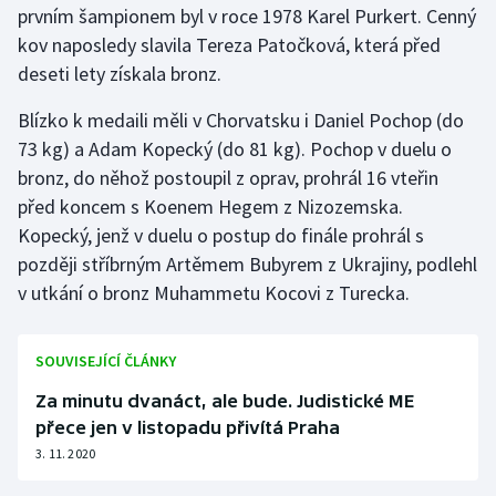
prvním šampionem byl v roce 1978 Karel Purkert. Cenný
kov naposledy slavila Tereza Patočková, která před
Gymnastika
deseti lety získala bronz.
Házená
Blízko k medaili měli v Chorvatsku i Daniel Pochop (do
73 kg) a Adam Kopecký (do 81 kg). Pochop v duelu o
Jezdectví
bronz, do něhož postoupil z oprav, prohrál 16 vteřin
před koncem s Koenem Hegem z Nizozemska.
Judo
Kopecký, jenž v duelu o postup do finále prohrál s
později stříbrným Artěmem Bubyrem z Ukrajiny, podlehl
Krasobruslení
v utkání o bronz Muhammetu Kocovi z Turecka.
Lezení
SOUVISEJÍCÍ ČLÁNKY
Lyže a snowboard
Za minutu dvanáct, ale bude. Judistické ME
Moderní pětiboj
přece jen v listopadu přivítá Praha
3. 11. 2020
Motorsport