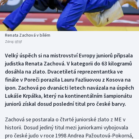
Baseball a softbal
Soutěže
Basketbal
Historické návraty
Biatlon
Aplikace ČT sport
Renata Zachová v bílém
Zdroj:
ijf/ijf
Boby a skeleton
AZ kvíz
Velký úspěch si na mistrovství Evropy juniorů připsala
judistka Renata Zachová. V kategorii do 63 kilogramů
Box
dosáhla na zlato. Dvacetiletá reprezentantka ve
Curling
finále v Poreči porazila Lauru Fazliuovou z Kosova na
ipon. Zachová po dvanácti letech navázala na úspěch
Dostihy
Lukáše Krpálka, který na kontinentálním šampionátu
juniorů získal dosud poslední titul pro české barvy.
Florbal
Zachová se postarala o čtvrté juniorské zlato z ME v
Futsal
historii. Dosud jediný titul mezi juniorkami vybojovala
pro české judo v roce 1998 Andrea Pažoutová-Pokorná,
Golf