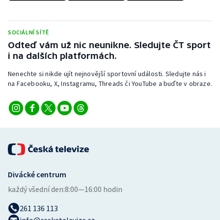
Stolní tenis
Triatlon
SOCIÁLNÍ SÍTĚ
Odteď vám už nic neunikne. Sledujte ČT sport
Veslování
i na dalších platformách.
Nenechte si nikde ujít nejnovější sportovní události. Sledujte nás i
Vodní slalom
na Facebooku, X, Instagramu, Threads či YouTube a buďte v obraze.
Volejbal
Ostatní
Divácké centrum
každý všední den:
8:00—16:00 hodin
261 136 113