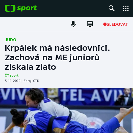
POPULÁRNÍ
SLEDOVAT
Fotbal
JUDO
Krpálek má následovnici.
Hokej
Zachová na ME juniorů
získala zlato
Tenis
ČT sport
Atletika
5. 11. 2020
|
Zdroj:
ČTK
Cyklistika
DALŠÍ SPORTY
Americký fotbal
NEPŘEHLÉDNĚTE