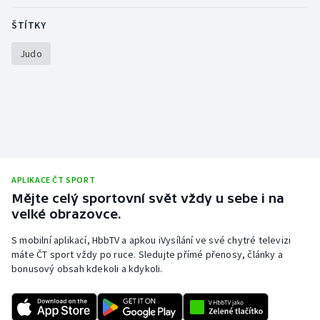
Olympijské hry
ŠTÍTKY
Judo
Parasport
Plavání
Plážový volejbal
Ragby
APLIKACE ČT SPORT
Rychlobruslení
Mějte celý sportovní svět vždy u sebe i na
velké obrazovce.
Rychlostní kanoistika
S mobilní aplikací, HbbTV a apkou iVysílání ve své chytré televizi
máte ČT sport vždy po ruce. Sledujte přímé přenosy, články a
Short track
bonusový obsah kdekoli a kdykoli.
Sportovní střelba