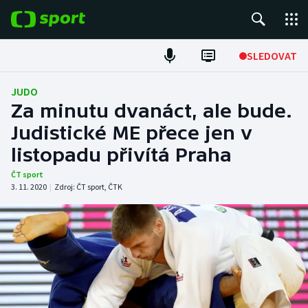
POPULÁRNÍ
SLEDOVAT
Fotbal
JUDO
Za minutu dvanáct, ale bude.
Hokej
Judistické ME přece jen v
listopadu přivítá Praha
Tenis
ČT sport
Atletika
3. 11. 2020
|
Zdroj:
ČT sport
,
ČTK
Cyklistika
DALŠÍ SPORTY
Americký fotbal
NEPŘEHLÉDNĚTE