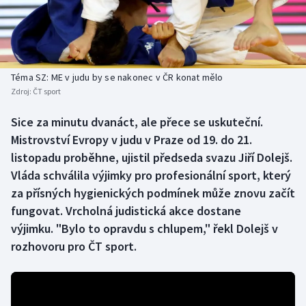
Baseball a softbal
Soutěže
Basketbal
Historické návraty
Biatlon
Aplikace ČT sport
Téma SZ: ME v judu by se nakonec v ČR konat mělo
Zdroj:
ČT sport
Boby a skeleton
AZ kvíz
Sice za minutu dvanáct, ale přece se uskuteční.
Mistrovství Evropy v judu v Praze od 19. do 21.
Box
listopadu proběhne, ujistil předseda svazu Jiří Dolejš.
Curling
Vláda schválila výjimky pro profesionální sport, který
za přísných hygienických podmínek může znovu začít
Dostihy
fungovat. Vrcholná judistická akce dostane
výjimku. "Bylo to opravdu s chlupem," řekl Dolejš v
Florbal
rozhovoru pro ČT sport.
Futsal
Golf