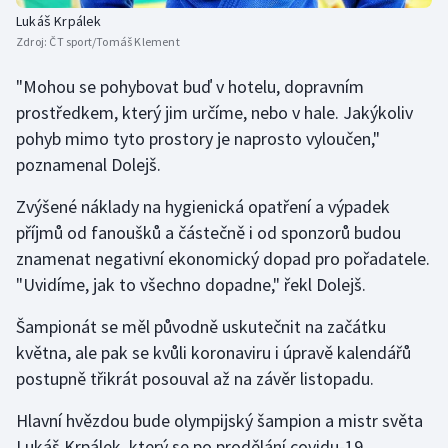
Stolní tenis
Lukáš Krpálek
Zdroj:
ČT sport/Tomáš Klement
Triatlon
"Mohou se pohybovat buď v hotelu, dopravním
Veslování
prostředkem, který jim určíme, nebo v hale. Jakýkoliv
pohyb mimo tyto prostory je naprosto vyloučen,"
Vodní slalom
poznamenal Dolejš.
Zvýšené náklady na hygienická opatření a výpadek
Volejbal
příjmů od fanoušků a částečně i od sponzorů budou
Ostatní
znamenat negativní ekonomický dopad pro pořadatele.
"Uvidíme, jak to všechno dopadne," řekl Dolejš.
Šampionát se měl původně uskutečnit na začátku
května, ale pak se kvůli koronaviru i úpravě kalendářů
postupně třikrát posouval až na závěr listopadu.
Hlavní hvězdou bude olympijský šampion a mistr světa
Lukáš Krpálek, který se po prodělání covidu-19