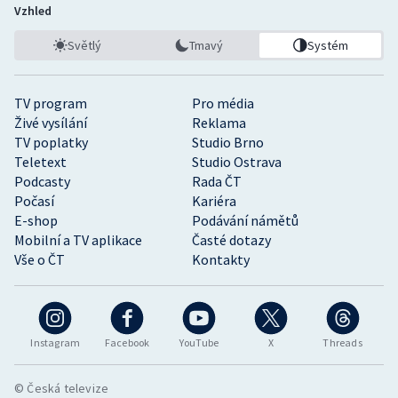
Vzhled
Světlý
Tmavý
Systém
TV program
Pro média
Živé vysílání
Reklama
TV poplatky
Studio Brno
Teletext
Studio Ostrava
Podcasty
Rada ČT
Počasí
Kariéra
E-shop
Podávání námětů
Mobilní a TV aplikace
Časté dotazy
Vše o ČT
Kontakty
Instagram
Facebook
YouTube
X
Threads
© Česká televize