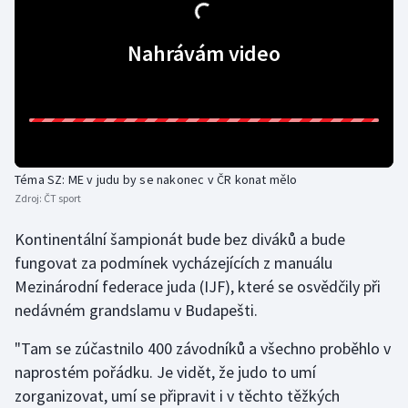
Gymnastika
Nahrávám video
Házená
Jezdectví
Judo
Téma SZ: ME v judu by se nakonec v ČR konat mělo
Zdroj:
ČT sport
Krasobruslení
Kontinentální šampionát bude bez diváků a bude
Lezení
fungovat za podmínek vycházejících z manuálu
Mezinárodní federace juda (IJF), které se osvědčily při
Lyže a snowboard
nedávném grandslamu v Budapešti.
"Tam se zúčastnilo 400 závodníků a všechno proběhlo v
Moderní pětiboj
naprostém pořádku. Je vidět, že judo to umí
Motorsport
zorganizovat, umí se připravit i v těchto těžkých