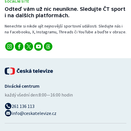
SOCIÁLNÍ SÍTĚ
Odteď vám už nic neunikne. Sledujte ČT sport
i na dalších platformách.
Nenechte si nikde ujít nejnovější sportovní události. Sledujte nás i
na Facebooku, X, Instagramu, Threads či YouTube a buďte v obraze.
Divácké centrum
každý všední den:
8:00—16:00 hodin
261 136 113
info@ceskatelevize.cz