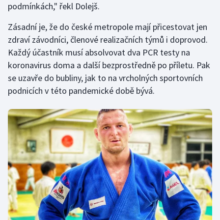
podmínkách," řekl Dolejš.
Olympijské hry
Zásadní je, že do české metropole mají přicestovat jen
Parasport
zdraví závodníci, členové realizačních týmů i doprovod.
Každý účastník musí absolvovat dva PCR testy na
Plavání
koronavirus doma a další bezprostředně po příletu. Pak
se uzavře do bubliny, jak to na vrcholných sportovních
Plážový volejbal
podnicích v této pandemické době bývá.
Ragby
Rychlobruslení
Rychlostní kanoistika
Short track
Sportovní střelba