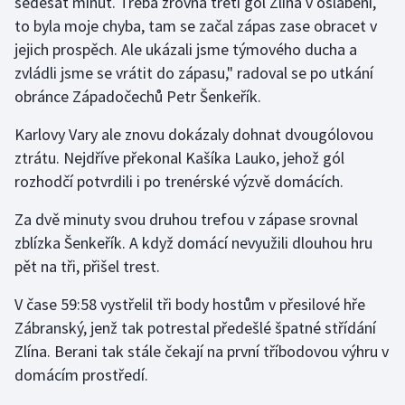
šedesát minut. Třeba zrovna třetí gól Zlína v oslabení,
to byla moje chyba, tam se začal zápas zase obracet v
jejich prospěch. Ale ukázali jsme týmového ducha a
zvládli jsme se vrátit do zápasu," radoval se po utkání
obránce Západočechů Petr Šenkeřík.
Karlovy Vary ale znovu dokázaly dohnat dvougólovou
ztrátu. Nejdříve překonal Kašíka Lauko, jehož gól
rozhodčí potvrdili i po trenérské výzvě domácích.
Za dvě minuty svou druhou trefou v zápase srovnal
zblízka Šenkeřík. A když domácí nevyužili dlouhou hru
pět na tři, přišel trest.
V čase 59:58 vystřelil tři body hostům v přesilové hře
Zábranský, jenž tak potrestal předešlé špatné střídání
Zlína. Berani tak stále čekají na první tříbodovou výhru v
domácím prostředí.