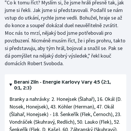
"Co k tomu říct? Myslím si, že jsme hráli přesně tak, jak
jsme si řekli. Jak jsme si představovali. Podařil se nám
vstup do utkání, rychle jsme vedli. Bohužel, hraje se až
do konce a soupeř dokázal duel neuvěřitelně zvrátit.
Moc nás to mrzí, nějaký bod jsme potřebovali pro
povzbuzení. Nicméně musím říct, že i přes prohru, takto
si představuju, aby tým hrál, bojoval a snažil se. Pak se
dá pomýšlet na nějaký dobrý výsledek," řekl kouč
domácích Robert Svoboda.
Berani Zlín - Energie Karlovy Vary 4:5 (2:1,
0:1, 2:3)
Branky a nahrávky: 2. Honejsek (Šlahař), 16. Okál (D.
Nosek, Honejsek), 43. Köhler (Herman), 47. Okál
(Šlahař, Honejsek) - 18. Šenkeřík (Flek, Černoch), 23.
Vondráček (Skuhravý, Redlich), 50. Lauko (Flek), 52.
Šenkeřík (Flek, D. Kaše), 60. Zábranský (Skuhravý).