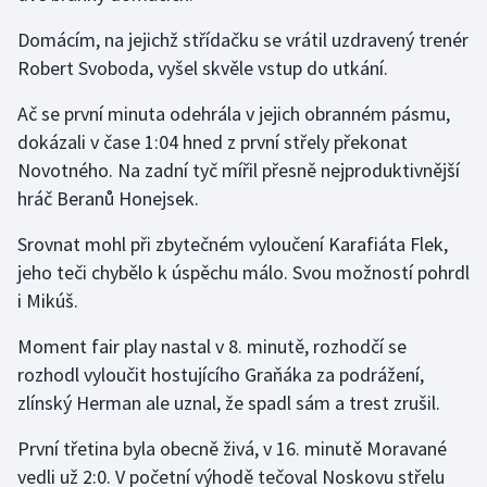
Domácím, na jejichž střídačku se vrátil uzdravený trenér
Gymnastika
Robert Svoboda, vyšel skvěle vstup do utkání.
Házená
Ač se první minuta odehrála v jejich obranném pásmu,
dokázali v čase 1:04 hned z první střely překonat
Jezdectví
Novotného. Na zadní tyč mířil přesně nejproduktivnější
hráč Beranů Honejsek.
Judo
Srovnat mohl při zbytečném vyloučení Karafiáta Flek,
Krasobruslení
jeho teči chybělo k úspěchu málo. Svou možností pohrdl
i Mikúš.
Lezení
Moment fair play nastal v 8. minutě, rozhodčí se
Lyže a snowboard
rozhodl vyloučit hostujícího Graňáka za podrážení,
zlínský Herman ale uznal, že spadl sám a trest zrušil.
Moderní pětiboj
První třetina byla obecně živá, v 16. minutě Moravané
Motorsport
vedli už 2:0. V početní výhodě tečoval Noskovu střelu