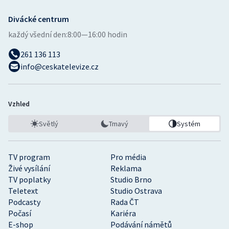
Divácké centrum
každý všední den:
8:00—16:00 hodin
261 136 113
info@ceskatelevize.cz
Vzhled
Světlý
Tmavý
Systém
TV program
Pro média
Živé vysílání
Reklama
TV poplatky
Studio Brno
Teletext
Studio Ostrava
Podcasty
Rada ČT
Počasí
Kariéra
E-shop
Podávání námětů