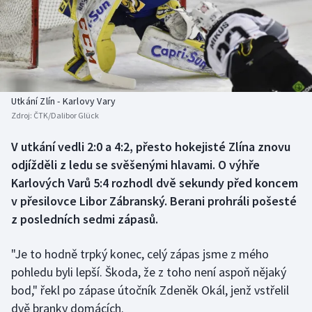
Baseball a softbal
Soutěže
Basketbal
Historické návraty
Biatlon
Aplikace ČT sport
Utkání Zlín - Karlovy Vary
Boby a skeleton
AZ kvíz
Zdroj:
ČTK/Dalibor Glück
Box
V utkání vedli 2:0 a 4:2, přesto hokejisté Zlína znovu
odjížděli z ledu se svěšenými hlavami. O výhře
Curling
Karlových Varů 5:4 rozhodl dvě sekundy před koncem
v přesilovce Libor Zábranský. Berani prohráli pošesté
Dostihy
z posledních sedmi zápasů.
Florbal
"Je to hodně trpký konec, celý zápas jsme z mého
pohledu byli lepší. Škoda, že z toho není aspoň nějaký
Futsal
bod," řekl po zápase útočník Zdeněk Okál, jenž vstřelil
dvě branky domácích.
Golf