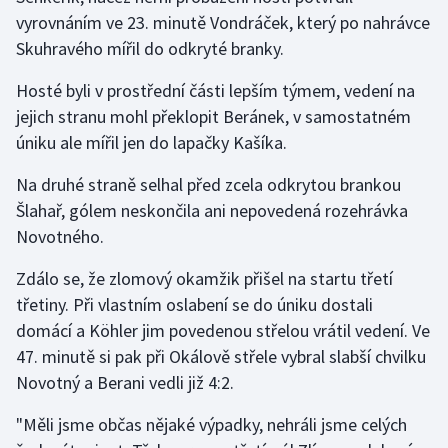
Stolní tenis
vyrovnáním ve 23. minutě Vondráček, který po nahrávce
Skuhravého mířil do odkryté branky.
Triatlon
Hosté byli v prostřední části lepším týmem, vedení na
Veslování
jejich stranu mohl překlopit Beránek, v samostatném
úniku ale mířil jen do lapačky Kašíka.
Vodní slalom
Na druhé straně selhal před zcela odkrytou brankou
Volejbal
Šlahař, gólem neskončila ani nepovedená rozehrávka
Novotného.
Ostatní
Zdálo se, že zlomový okamžik přišel na startu třetí
třetiny. Při vlastním oslabení se do úniku dostali
domácí a Köhler jim povedenou střelou vrátil vedení. Ve
47. minutě si pak při Okálově střele vybral slabší chvilku
Novotný a Berani vedli již 4:2.
"Měli jsme občas nějaké výpadky, nehráli jsme celých