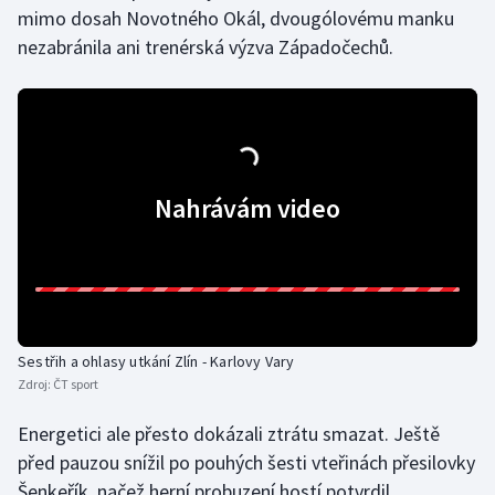
mimo dosah Novotného Okál, dvougólovému manku
Olympijské hry
nezabránila ani trenérská výzva Západočechů.
Parasport
Plavání
Plážový volejbal
Nahrávám video
Ragby
Rychlobruslení
Rychlostní kanoistika
Sestřih a ohlasy utkání Zlín - Karlovy Vary
Zdroj:
ČT sport
Short track
Energetici ale přesto dokázali ztrátu smazat. Ještě
Sportovní střelba
před pauzou snížil po pouhých šesti vteřinách přesilovky
Šenkeřík, načež herní probuzení hostí potvrdil