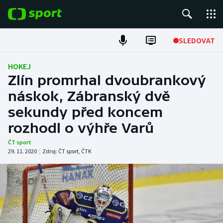
POPULÁRNÍ
SLEDOVAT
Fotbal
HOKEJ
Zlín promrhal dvoubrankový
Hokej
náskok, Zábranský dvě
sekundy před koncem
Tenis
rozhodl o výhře Varů
Atletika
ČT sport
29. 11. 2020
|
Zdroj:
ČT sport
,
ČTK
Cyklistika
DALŠÍ SPORTY
Americký fotbal
NEPŘEHLÉDNĚTE