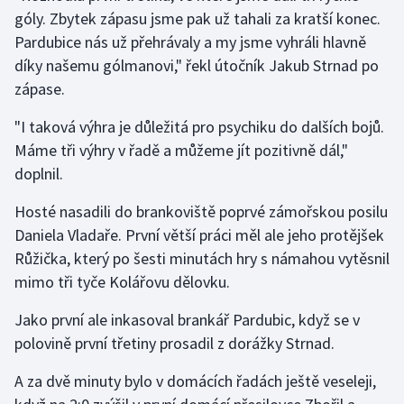
góly. Zbytek zápasu jsme pak už tahali za kratší konec.
Pardubice nás už přehrávaly a my jsme vyhráli hlavně
Gymnastika
díky našemu gólmanovi," řekl útočník Jakub Strnad po
Házená
zápase.
"I taková výhra je důležitá pro psychiku do dalších bojů.
Jezdectví
Máme tři výhry v řadě a můžeme jít pozitivně dál,"
Judo
doplnil.
Hosté nasadili do brankoviště poprvé zámořskou posilu
Krasobruslení
Daniela Vladaře. První větší práci měl ale jeho protějšek
Růžička, který po šesti minutách hry s námahou vytěsnil
Lezení
mimo tři tyče Kolářovu dělovku.
Lyže a snowboard
Jako první ale inkasoval brankář Pardubic, když se v
polovině první třetiny prosadil z dorážky Strnad.
Moderní pětiboj
A za dvě minuty bylo v domácích řadách ještě veseleji,
Motorsport