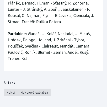
Pláněk, Bernad, Fillman - Šťastný, R. Zohorna,
Lunter - J. Stránský, A. Zbořil, Jääskaläinen - P.
Kousal, O. Najman, Flynn - Bičevskis, Cienciala, J.
Strnad. Trenéři: Rulík a Patera.
Pardubice:
Vladař - J. Kolář, Nakládal, J. Mikuš,
Hrádek, Ďaloga, Holland, J. Zdráhal - Tybor,
Poulíček, Svačina - Claireaux, Mandát, Camara
Paulovič, Rohlík, Blümel - Zeman, Anděl, Kusý.
Trenér: Král.
ŠTÍTKY
Hokej
Hokejová extraliga