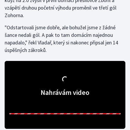
když na 2:0 zvýšil v první domácí přesilovce Zbořil a
vzápětí druhou početní výhodu proměnil ve třetí gól
Olympijské hry
Zohorna.
Parasport
"Odstartovali jsme dobře, ale bohužel jsme z žádné
šance nedali gól. A pak to tam domácím najednou
Plavání
napadalo," řekl Vladař, který si nakonec připsal jen 14
úspěšných zákroků.
Plážový volejbal
Ragby
Rychlobruslení
Nahrávám video
Rychlostní kanoistika
Short track
Sportovní střelba