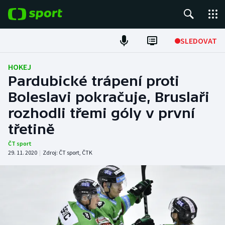
POPULÁRNÍ
SLEDOVAT
Fotbal
HOKEJ
Pardubické trápení proti
Hokej
Boleslavi pokračuje, Bruslaři
rozhodli třemi góly v první
Tenis
třetině
Atletika
ČT sport
29. 11. 2020
|
Zdroj:
ČT sport
,
ČTK
Cyklistika
DALŠÍ SPORTY
Americký fotbal
NEPŘEHLÉDNĚTE