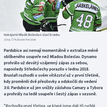
Baseball a softbal
Soutěže
Basketbal
Historické návraty
Biatlon
Aplikace ČT sport
Hokejisté Mladé Boleslavi slaví branku
Boby a skeleton
AZ kvíz
Zdroj:
ČTK/Radek Petrášek
Box
Pardubice asi nemají momentálně v extralize méně
oblíbeného soupeře než Mladou Boleslav. Dynamo
Curling
prohrálo už devátý vzájemný zápas za sebou,
naposledy Středočechy porazilo v lednu 2018.
Dostihy
Bruslaři rozhodli o svém vítězství už v první třetině,
kdy proměnili dvě přesilovky a odskočili do vedení
Florbal
3:0. Pardubice už jen snížily zásluhou Camary a Tybora
a prohrály na ledě soupeře i šestý zápas v sezoně.
Futsal
"Rozhodla první třetina, ve které jsme dali tři rychlé
Golf