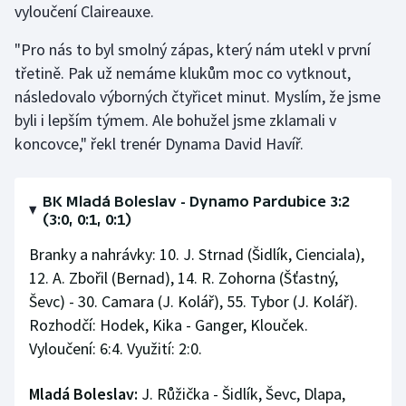
vyloučení Claireauxe.
"Pro nás to byl smolný zápas, který nám utekl v první
třetině. Pak už nemáme klukům moc co vytknout,
následovalo výborných čtyřicet minut. Myslím, že jsme
byli i lepším týmem. Ale bohužel jsme zklamali v
koncovce," řekl trenér Dynama David Havíř.
BK Mladá Boleslav - Dynamo Pardubice 3:2
(3:0, 0:1, 0:1)
Branky a nahrávky: 10. J. Strnad (Šidlík, Cienciala),
12. A. Zbořil (Bernad), 14. R. Zohorna (Šťastný,
Ševc) - 30. Camara (J. Kolář), 55. Tybor (J. Kolář).
Rozhodčí: Hodek, Kika - Ganger, Klouček.
Vyloučení: 6:4. Využití: 2:0.
Mladá Boleslav:
J. Růžička - Šidlík, Ševc, Dlapa,