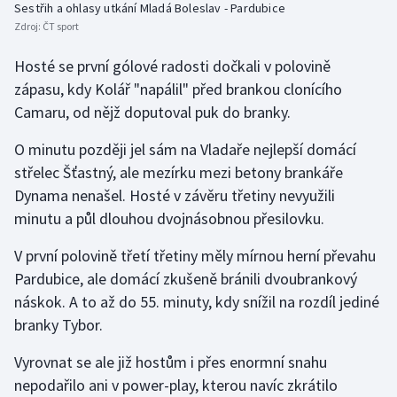
Sestřih a ohlasy utkání Mladá Boleslav - Pardubice
Stolní tenis
Zdroj:
ČT sport
Triatlon
Hosté se první gólové radosti dočkali v polovině
zápasu, kdy Kolář "napálil" před brankou clonícího
Veslování
Camaru, od nějž doputoval puk do branky.
Vodní slalom
O minutu později jel sám na Vladaře nejlepší domácí
střelec Šťastný, ale mezírku mezi betony brankáře
Volejbal
Dynama nenašel. Hosté v závěru třetiny nevyužili
minutu a půl dlouhou dvojnásobnou přesilovku.
Ostatní
V první polovině třetí třetiny měly mírnou herní převahu
Pardubice, ale domácí zkušeně bránili dvoubrankový
náskok. A to až do 55. minuty, kdy snížil na rozdíl jediné
branky Tybor.
Vyrovnat se ale již hostům i přes enormní snahu
nepodařilo ani v power-play, kterou navíc zkrátilo