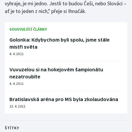
vyhraje, je mi jedno. Jestli to budou Češi, nebo Slováci –
Stolní tenis
ať je to jeden z nich," přeje si Ihnačák.
Triatlon
SOUVISEJÍCÍ ČLÁNKY
Veslování
Golonka: Kdybychom byli spolu, jsme stále
Vodní slalom
mistři světa
4. 4. 2011
Volejbal
Vuvuzelou si na hokejovém šampionátu
Ostatní
nezatroubíte
4. 4. 2011
Bratislavská aréna pro MS byla zkolaudována
13. 4. 2011
ŠTÍTKY