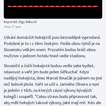
Olympijské hry
Parasport
Reportáž Olgy Bakové
Zdroj:
ČT sport
Plavání
Utkání domácích hokejistů jsou beznadějně vyprodaná.
Plážový volejbal
Podobné je to i s těmi českými. Finále obou týmů je na
Slovensku velkým snem. Prozatím budou hráči obou
Ragby
mužstev v jednom hotelu hned vedle stadionu.
Rychlobruslení
Slovenští a čeští hokejisté budou vedle sebe bydlet,
relaxovat a vařit jim bude jeden šéfkuchař. Kdysi
Rychlostní kanoistika
nadějný hokejista, dnes Marcel Ihnačák je pánem na jiné
než ledové ploše. Vařit se učil u Jamieho Olivera a nyní
Short track
je jedním z těch, na kterých závisí výkony bývalých
kolegů i soupeřů. "Celou stravu budu připravovat tak,
Sportovní střelba
aby měli hokejisti takové výkony, jaké mají mít. Kdo ale