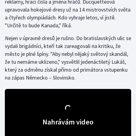
reklamy, hrací čísla a jména hráčů. Ducquetteová
upravovala hokejové dresy už na 14 mistrovstvích světa
Gymnastika
a čtyřech olympiádách. Kdo vyhraje letos, ví jistě.
"Určitě to bude Kanada," říká.
Házená
Nejen v úpravně dresů je rušno. Do bratislavských ulic se
Jezdectví
vydali brigádníci, kteří tak zareagovali na kritiku, že
město je plné špíny. "Aby nebyl nějaký světový skandál,
Judo
že tu nemáme uklizeno," vysvětlil jedenáctiletý Lukáš,
který za odměnu získal přímo od primátora vstupenku
Krasobruslení
na zápas Německo – Slovinsko.
Lezení
Lyže a snowboard
Moderní pětiboj
Nahrávám video
Motorsport