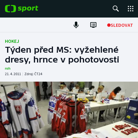
POPULÁRNÍ
SLEDOVAT
Fotbal
HOKEJ
Týden před MS: vyžehlené
Hokej
dresy, hrnce v pohotovosti
Tenis
roh
21. 4. 2011
|
Zdroj:
ČT24
Atletika
Cyklistika
DALŠÍ SPORTY
Americký fotbal
NEPŘEHLÉDNĚTE