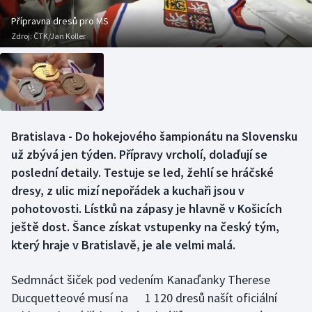
Baseball a softbal
Soutěže
Přípravna dresů pro MS
Zdroj:
ČTK/Jan Koller
Basketbal
Historické návraty
Biatlon
Aplikace ČT sport
Boby a skeleton
AZ kvíz
Bratislava - Do hokejového šampionátu na Slovensku
Box
už zbývá jen týden. Přípravy vrcholí, dolaďují se
poslední detaily. Testuje se led, žehlí se hráčské
Curling
dresy, z ulic mizí nepořádek a kuchaři jsou v
pohotovosti. Lístků na zápasy je hlavně v Košicích
Dostihy
ještě dost. Šance získat vstupenky na český tým,
Florbal
který hraje v Bratislavě, je ale velmi malá.
Futsal
Sedmnáct šiček pod vedením Kanaďanky Therese
Ducquetteové musí na 1 120 dresů našít oficiální
Golf