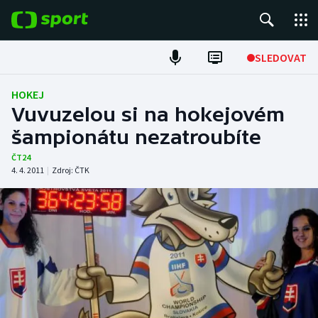
POPULÁRNÍ
SLEDOVAT
Fotbal
HOKEJ
Vuvuzelou si na hokejovém
Hokej
šampionátu nezatroubíte
Tenis
ČT24
4. 4. 2011
|
Zdroj:
ČTK
Atletika
Cyklistika
DALŠÍ SPORTY
Americký fotbal
NEPŘEHLÉDNĚTE