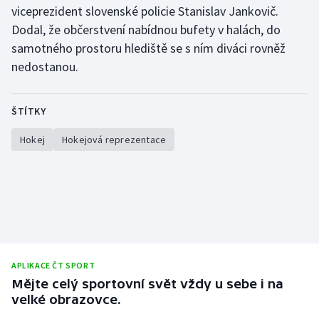
viceprezident slovenské policie Stanislav Jankovič.
Olympijské hry
Dodal, že občerstvení nabídnou bufety v halách, do
samotného prostoru hlediště se s ním diváci rovněž
Parasport
nedostanou.
Plavání
ŠTÍTKY
Plážový volejbal
Hokej
Hokejová reprezentace
Ragby
Rychlobruslení
Rychlostní kanoistika
Short track
APLIKACE ČT SPORT
Mějte celý sportovní svět vždy u sebe i na
Sportovní střelba
velké obrazovce.