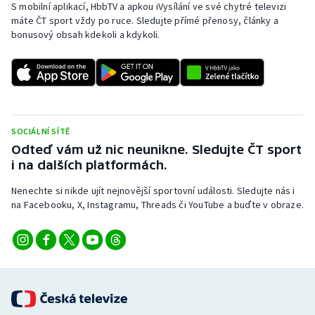
S mobilní aplikací, HbbTV a apkou iVysílání ve své chytré televizi
Stolní tenis
máte ČT sport vždy po ruce. Sledujte přímé přenosy, články a
bonusový obsah kdekoli a kdykoli.
Triatlon
Veslování
Vodní slalom
SOCIÁLNÍ SÍTĚ
Volejbal
Odteď vám už nic neunikne. Sledujte ČT sport
i na dalších platformách.
Ostatní
Nenechte si nikde ujít nejnovější sportovní události. Sledujte nás i
na Facebooku, X, Instagramu, Threads či YouTube a buďte v obraze.