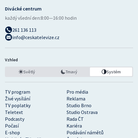
Divácké centrum
každý všední den:
8:00—16:00 hodin
261 136 113
info@ceskatelevize.cz
Vzhled
Světlý
Tmavý
Systém
TV program
Pro média
Živé vysílání
Reklama
TV poplatky
Studio Brno
Teletext
Studio Ostrava
Podcasty
Rada ČT
Počasí
Kariéra
E-shop
Podávání námětů