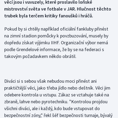
věcí jsou i vuvuzely, které proslavilo loňské
mistrovství světa ve fotbale v JAR. Hlučnost těchto
Gymnastika
trubek byla terčem kritiky fanoušků i hráčů.
Házená
Pokud by si chtěly například oficiální fankluby přinést
na zimní stadion pomůcky k povzbuzování, musely by
Jezdectví
dopředu získat výjimku IIHF. Organizační výbor nemá
podle Grendelové informace, že by se na federaci s
Judo
takovým požadavkem někdo obrátil.
Krasobruslení
Lezení
Diváci si s sebou však nebudou moci přinést ani
praktičtější věci, jako třeba jídlo nebo deštník. Věci jim
Lyže a snowboard
odebere kontrola u vstupu. Zákaz se vztahuje také na
Moderní pětiboj
zbraně, lahve nebo pyrotechniku. "Kontrolou projdou
všichni diváci, ale i každý, kdo bude vstupovat do
Motorsport
bezpečnostní zóny," řekl šéf bezpečnosti turnaje, bývalý