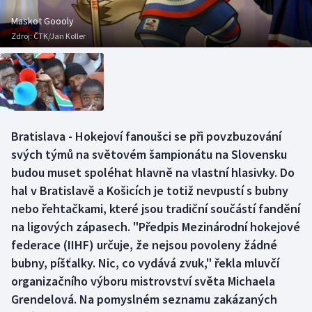
Baseball a softbal
Soutěže
Maskot Goooly
Zdroj:
ČTK/Jan Koller
Basketbal
Historické návraty
Biatlon
Aplikace ČT sport
Boby a skeleton
AZ kvíz
Bratislava - Hokejoví fanoušci se při povzbuzování
Box
svých týmů na světovém šampionátu na Slovensku
budou muset spoléhat hlavně na vlastní hlasivky. Do
Curling
hal v Bratislavě a Košicích je totiž nevpustí s bubny
nebo řehtačkami, které jsou tradiční součástí fandění
Dostihy
na ligových zápasech. "Předpis Mezinárodní hokejové
Florbal
federace (IIHF) určuje, že nejsou povoleny žádné
bubny, píšťalky. Nic, co vydává zvuk," řekla mluvčí
Futsal
organizačního výboru mistrovství světa Michaela
Grendelová. Na pomyslném seznamu zakázaných
Golf