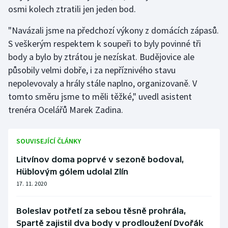
osmi kolech ztratili jen jeden bod.
"Navázali jsme na předchozí výkony z domácích zápasů.
S veškerým respektem k soupeři to byly povinné tři
body a bylo by ztrátou je nezískat. Budějovice ale
působily velmi dobře, i za nepříznivého stavu
nepolevovaly a hrály stále naplno, organizovaně. V
tomto směru jsme to měli těžké," uvedl asistent
trenéra Ocelářů Marek Zadina.
SOUVISEJÍCÍ ČLÁNKY
Litvínov doma poprvé v sezoně bodoval,
Hüblovým gólem udolal Zlín
17. 11. 2020
Boleslav potřetí za sebou těsně prohrála,
Spartě zajistil dva body v prodloužení Dvořák