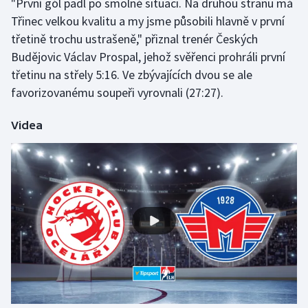
"První gól padl po smolné situaci. Na druhou stranu má
Třinec velkou kvalitu a my jsme působili hlavně v první
Olympijské hry
třetině trochu ustrašeně," přiznal trenér Českých
Parasport
Budějovic Václav Prospal, jehož svěřenci prohráli první
třetinu na střely 5:16. Ve zbývajících dvou se ale
Plavání
favorizovanému soupeři vyrovnali (27:27).
Plážový volejbal
Videa
Ragby
Rychlobruslení
Rychlostní kanoistika
Short track
Sportovní střelba