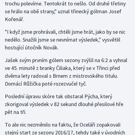
trochu polevíme. Tentokrát to nešlo. Od druhé třetiny
se hrálo na obě strany," uznal třinecký gólman Josef
Kořenář.
"I když jsme prohrávali, chtěli jsme hrát, jako by se nic
nedělo. Snažili jsme se nevnímat výsledek," vysvětlil
hostující útočník Novák.
Jašek svým prvním gólem sezony zvýšil na 6:2 a vyhnal
ve 45. minutě z branky Čiliaka, který se v Třinci před
dvěma lety radoval s Brnem z mistrovského titulu.
Domácí Růžička poté rozezvučel tyč.
Poslední úpravu skóre tak obstaral Pýcha, který
zkorigoval výsledek v 82 sekund dlouhé přesilové hře
pět na tři.
To ale nic nezměnilo na faktu, že Oceláři zopakovali
stejný start ze sezony 2016/17, tehdy také v úvodních