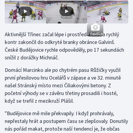
Stolní tenis
Triatlon
Veslování
Aktivnější Třinec začal lépe i prostřední část a rychlý
+ 7 dalších
kontr zakončil do odkryté branky obránce Galvinš.
Vodní slalom
České Budějovice rychle odpověděly, po 17 sekundách
snížil z dorážky Michnáč.
Volejbal
Domácí Marcinko ale po chytrém pasu Růžičky využil
Ostatní
první přesilovou hru Ocelářů v zápase a ve 32. minutě
našel Stránský místo mezi Čiliakovými betony. Z
početní výhody se v závěru třetiny prosadili i hosté,
když se trefil z mezikruží Plášil.
"Budějovice mě mile překvapily. I když prohrávaly,
nepřestaly hrát a postupem času se zlepšovaly. Donutily
nás pořád makat, protože naší tendencí je, že občas