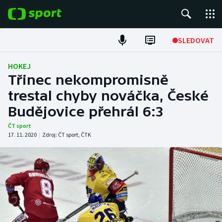
POPULÁRNÍ
SLEDOVAT
Fotbal
HOKEJ
Třinec nekompromisně
Hokej
trestal chyby nováčka, České
Budějovice přehrál 6:3
Tenis
ČT sport
Atletika
17. 11. 2020
|
Zdroj:
ČT sport
,
ČTK
Cyklistika
DALŠÍ SPORTY
Americký fotbal
NEPŘEHLÉDNĚTE