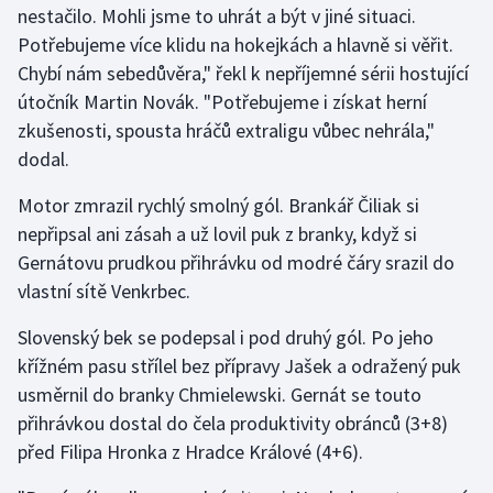
nestačilo. Mohli jsme to uhrát a být v jiné situaci.
Potřebujeme více klidu na hokejkách a hlavně si věřit.
Gymnastika
Chybí nám sebedůvěra," řekl k nepříjemné sérii hostující
útočník Martin Novák. "Potřebujeme i získat herní
Házená
zkušenosti, spousta hráčů extraligu vůbec nehrála,"
Jezdectví
dodal.
Motor zmrazil rychlý smolný gól. Brankář Čiliak si
Judo
nepřipsal ani zásah a už lovil puk z branky, když si
Gernátovu prudkou přihrávku od modré čáry srazil do
Krasobruslení
vlastní sítě Venkrbec.
Lezení
Slovenský bek se podepsal i pod druhý gól. Po jeho
křížném pasu střílel bez přípravy Jašek a odražený puk
Lyže a snowboard
usměrnil do branky Chmielewski. Gernát se touto
Moderní pětiboj
přihrávkou dostal do čela produktivity obránců (3+8)
před Filipa Hronka z Hradce Králové (4+6).
Motorsport