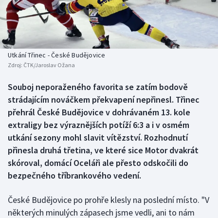
Baseball a softbal
Soutěže
Basketbal
Historické návraty
Biatlon
Aplikace ČT sport
Utkání Třinec - České Budějovice
Zdroj:
ČTK/Jaroslav Ožana
Boby a skeleton
AZ kvíz
Souboj neporaženého favorita se zatím bodově
strádajícím nováčkem překvapení nepřinesl. Třinec
Box
přehrál České Budějovice v dohrávaném 13. kole
Curling
extraligy bez výraznějších potíží 6:3 a i v osmém
utkání sezony mohl slavit vítězství. Rozhodnutí
Dostihy
přinesla druhá třetina, ve které sice Motor dvakrát
skóroval, domácí Oceláři ale přesto odskočili do
Florbal
bezpečného tříbrankového vedení.
Futsal
České Budějovice po prohře klesly na poslední místo. "V
některých minulých zápasech jsme vedli, ani to nám
Golf