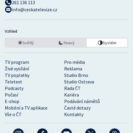
261 136 113
info@ceskatelevize.cz
Vzhled
Světlý
Tmavý
Systém
TV program
Pro média
Živé vysílání
Reklama
TV poplatky
Studio Brno
Teletext
Studio Ostrava
Podcasty
Rada ČT
Počasí
Kariéra
E-shop
Podávání námětů
Mobilní a TV aplikace
Časté dotazy
Vše o ČT
Kontakty