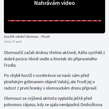
Nahrávám video
Stolní tenis
Triatlon
Veslování
Sestřih utkání Olomouc - Plzeň
Vodní slalom
Zdroj:
ČT sport
Volejbal
Olomoučtí začali druhou třetinu aktivně, Káňa vystřelil z
dobré pozice těsně vedle a Knotek do připraveného
Ostatní
Frodla.
Po chybě hostů v rozehrávce se navíc sám před
plzeňským gólmanem objevil Valský, ale Frodl jej o
radost z první branky v olomouckém dresu připravil.
Olomouci se zvýšená aktivita vyplatila ještě před
polovinou zápasu, kdy se ujala nenápadná Ondruškova