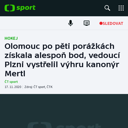
POPULÁRNÍ
SLEDOVAT
Fotbal
HOKEJ
Olomouc po pěti porážkách
Hokej
získala alespoň bod, vedoucí
Plzni vystřelil výhru kanonýr
Tenis
Mertl
Atletika
ČT sport
17. 11. 2020
|
Zdroj:
ČT sport
,
ČTK
Cyklistika
DALŠÍ SPORTY
Americký fotbal
NEPŘEHLÉDNĚTE