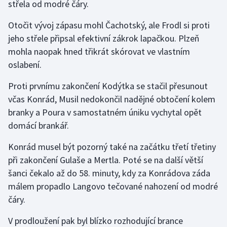
střela od modré čáry.
Otočit vývoj zápasu mohl Čachotský, ale Frodl si proti
jeho střele připsal efektivní zákrok lapačkou. Plzeň
mohla naopak hned třikrát skórovat ve vlastním
oslabení.
Proti prvnímu zakončení Kodýtka se stačil přesunout
včas Konrád, Musil nedokončil nadějné obtočení kolem
branky a Poura v samostatném úniku vychytal opět
domácí brankář.
Konrád musel být pozorný také na začátku třetí třetiny
při zakončení Gulaše a Mertla. Poté se na další větší
šanci čekalo až do 58. minuty, kdy za Konrádova záda
málem propadlo Langovo tečované nahození od modré
čáry.
V prodloužení pak byl blízko rozhodující brance