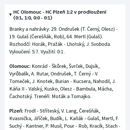
HC Olomouc - HC Plzeň 1:2 v prodloužení
(0:1, 1:0, 0:0 - 0:1)
Branky a nahrávky: 29. Ondrušek (T. Černý, Olesz) -
19. Gulaš (Čerešňák, Rob), 64. Mertl (Gulaš).
Rozhodčí: Horák, Pražák - Lhotský, J. Svoboda.
Vyloučení: 5:7. Využití: 0:1.
Olomouc:
Konrád - Škůrek, Švrček, Dujsík,
Vyrůbalík, A. Rutar, Ondrušek, T. Černý - V.
Tomeček, J. Knotek, Burian - Kucsera, Nahodil, J.
Káňa II - Valský, Kusko, Olesz - Bambula, Mácha,
Čachotský. Trenéři: Moták a Tomajko.
Plzeň:
Frodl - Stříteský, V. Lang, Čerešňák,
Kvasnička, Jiříček, Budík, L. Kaňák - Gulaš, Mertl, F.
Suchý - Kantner, P. Musil, Pour - Rob, Kracík, Stach -