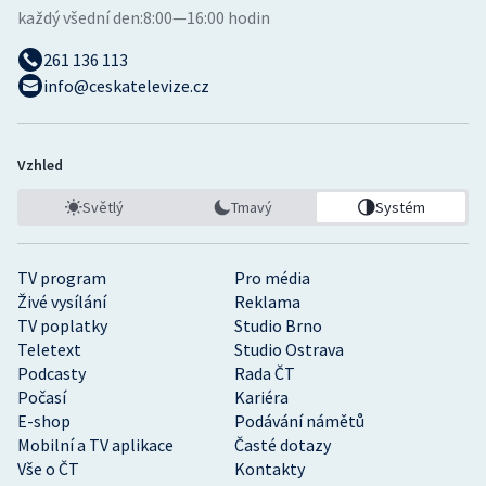
každý všední den:
8:00—16:00 hodin
261 136 113
info@ceskatelevize.cz
Vzhled
Světlý
Tmavý
Systém
TV program
Pro média
Živé vysílání
Reklama
TV poplatky
Studio Brno
Teletext
Studio Ostrava
Podcasty
Rada ČT
Počasí
Kariéra
E-shop
Podávání námětů
Mobilní a TV aplikace
Časté dotazy
Vše o ČT
Kontakty