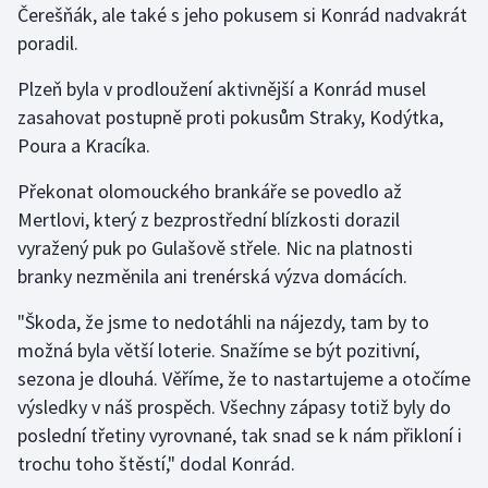
Čerešňák, ale také s jeho pokusem si Konrád nadvakrát
poradil.
Plzeň byla v prodloužení aktivnější a Konrád musel
zasahovat postupně proti pokusům Straky, Kodýtka,
Poura a Kracíka.
Překonat olomouckého brankáře se povedlo až
Mertlovi, který z bezprostřední blízkosti dorazil
vyražený puk po Gulašově střele. Nic na platnosti
branky nezměnila ani trenérská výzva domácích.
"Škoda, že jsme to nedotáhli na nájezdy, tam by to
možná byla větší loterie. Snažíme se být pozitivní,
sezona je dlouhá. Věříme, že to nastartujeme a otočíme
výsledky v náš prospěch. Všechny zápasy totiž byly do
poslední třetiny vyrovnané, tak snad se k nám přikloní i
trochu toho štěstí," dodal Konrád.