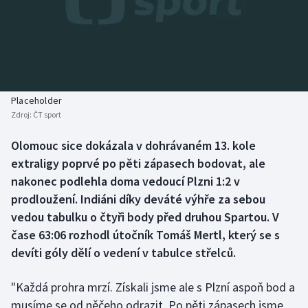
Baseball a softbal
Soutěže
Basketbal
Historické návraty
Biatlon
Aplikace ČT sport
Placeholder
Boby a skeleton
AZ kvíz
Zdroj:
ČT sport
Box
Olomouc sice dokázala v dohrávaném 13. kole
extraligy poprvé po pěti zápasech bodovat, ale
Curling
nakonec podlehla doma vedoucí Plzni 1:2 v
prodloužení. Indiáni díky deváté výhře za sebou
Dostihy
vedou tabulku o čtyři body před druhou Spartou. V
čase 63:06 rozhodl útočník Tomáš Mertl, který se s
Florbal
devíti góly dělí o vedení v tabulce střelců.
Futsal
"Každá prohra mrzí. Získali jsme ale s Plzní aspoň bod a
musíme se od něčeho odrazit. Po pěti zápasech jsme
Golf