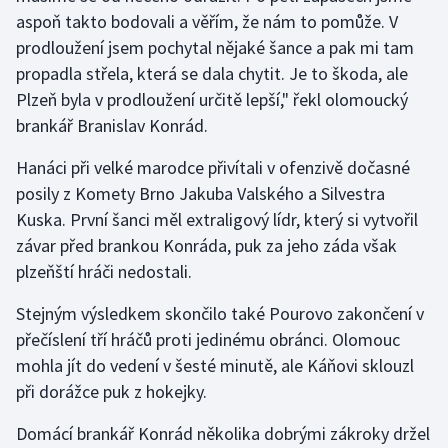
aspoň takto bodovali a věřím, že nám to pomůže. V
prodloužení jsem pochytal nějaké šance a pak mi tam
Gymnastika
propadla střela, která se dala chytit. Je to škoda, ale
Házená
Plzeň byla v prodloužení určitě lepší," řekl olomoucký
brankář Branislav Konrád.
Jezdectví
Hanáci při velké marodce přivítali v ofenzivě dočasné
Judo
posily z Komety Brno Jakuba Valského a Silvestra
Kuska. První šanci měl extraligový lídr, který si vytvořil
Krasobruslení
závar před brankou Konráda, puk za jeho záda však
plzeňští hráči nedostali.
Lezení
Stejným výsledkem skončilo také Pourovo zakončení v
Lyže a snowboard
přečíslení tří hráčů proti jedinému obránci. Olomouc
mohla jít do vedení v šesté minutě, ale Káňovi sklouzl
Moderní pětiboj
při dorážce puk z hokejky.
Motorsport
Domácí brankář Konrád několika dobrými zákroky držel