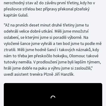
nerozhodný stav až do závěru první třetiny, kdy ho v
Olympijské hry
přesilovce střelou bez přípravy překonal plzeňský
kapitán Gulaš.
Parasport
"Až na prvních deset minut druhé třetiny jsme tu
Plavání
odehráli velice dobré utkání. Měli jsme množství
oslabení, se kterými jsme si poradili výborně. Na
Plážový volejbal
vyložené šance jsme vyhráli a ten bod jsme tu podle mě
ztratili. Měli jsme hodně šancí i takových náznaků, kdy
Ragby
nám to třeba jen přeskočilo hokejku, Olomouc takové
tutovky neměla. V prodloužení jsme byli lepším týmem,
Rychlobruslení
hráli jsme dobře na puku a výhru jsme si zasloužili,"
uvedl asistent trenéra Plzně Jiří Hanzlík.
Rychlostní kanoistika
Short track
Sportovní střelba