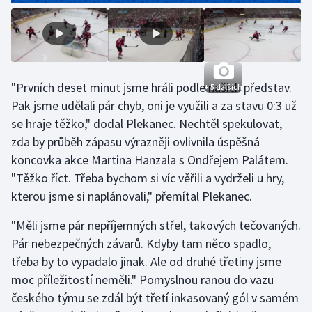
Stolní tenis
Triatlon
Veslování
"Prvních deset minut jsme hráli podle našich představ.
+ 5 dalších
Pak jsme udělali pár chyb, oni je využili a za stavu 0:3 už
Vodní slalom
se hraje těžko," dodal Plekanec. Nechtěl spekulovat,
zda by průběh zápasu výrazněji ovlivnila úspěšná
Volejbal
koncovka akce Martina Hanzala s Ondřejem Palátem.
"Těžko říct. Třeba bychom si víc věřili a vydrželi u hry,
Ostatní
kterou jsme si naplánovali," přemítal Plekanec.
"Měli jsme pár nepříjemných střel, takových tečovaných.
Pár nebezpečných závarů. Kdyby tam něco spadlo,
třeba by to vypadalo jinak. Ale od druhé třetiny jsme
moc příležitostí neměli." Pomyslnou ranou do vazu
českého týmu se zdál být třetí inkasovaný gól v samém