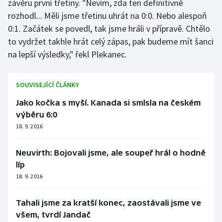
závěru první třetiny. "Nevím, zda ten definitivně
rozhodl... Měli jsme třetinu uhrát na 0:0. Nebo alespoň
0:1. Začátek se povedl, tak jsme hráli v přípravě. Chtělo
to vydržet takhle hrát celý zápas, pak budeme mít šanci
na lepší výsledky," řekl Plekanec.
SOUVISEJÍCÍ ČLÁNKY
Jako kočka s myší. Kanada si smlsla na českém
výběru 6:0
18. 9. 2016
Neuvirth: Bojovali jsme, ale soupeř hrál o hodně
líp
18. 9. 2016
Tahali jsme za kratší konec, zaostávali jsme ve
všem, tvrdí Jandač