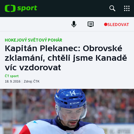
POPULÁRNÍ
SLEDOVAT
Fotbal
HOKEJOVÝ SVĚTOVÝ POHÁR
Kapitán Plekanec: Obrovské
Hokej
zklamání, chtěli jsme Kanadě
víc vzdorovat
Tenis
ČT sport
Atletika
18. 9. 2016
|
Zdroj:
ČTK
Cyklistika
DALŠÍ SPORTY
Americký fotbal
NEPŘEHLÉDNĚTE