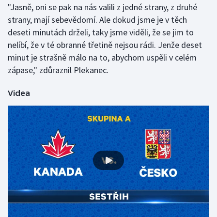
"Jasně, oni se pak na nás valili z jedné strany, z druhé
Olympijské hry
strany, mají sebevědomí. Ale dokud jsme je v těch
deseti minutách drželi, taky jsme viděli, že se jim to
Parasport
nelíbí, že v té obranné třetině nejsou rádi. Jenže deset
minut je strašně málo na to, abychom uspěli v celém
Plavání
zápase," zdůraznil Plekanec.
Plážový volejbal
Videa
Ragby
Rychlobruslení
Rychlostní kanoistika
Short track
Sportovní střelba