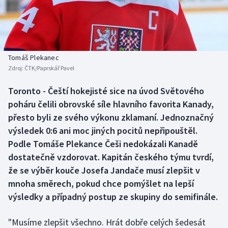
Baseball a softbal
Soutěže
Basketbal
Historické návraty
Biatlon
Aplikace ČT sport
Tomáš Plekanec
Zdroj:
ČTK/Paprskář Pavel
Boby a skeleton
AZ kvíz
Toronto - Čeští hokejisté sice na úvod Světového
poháru čelili obrovské síle hlavního favorita Kanady,
Box
přesto byli ze svého výkonu zklamaní. Jednoznačný
Curling
výsledek 0:6 ani moc jiných pocitů nepřipouštěl.
Podle Tomáše Plekance Češi nedokázali Kanadě
Dostihy
dostatečně vzdorovat. Kapitán českého týmu tvrdí,
že se výběr kouče Josefa Jandače musí zlepšit v
Florbal
mnoha směrech, pokud chce pomýšlet na lepší
výsledky a případný postup ze skupiny do semifinále.
Futsal
"Musíme zlepšit všechno. Hrát dobře celých šedesát
Golf