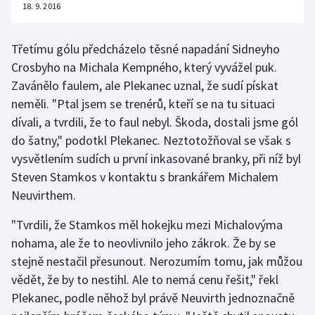
18. 9. 2016
Třetímu gólu předcházelo těsné napadání Sidneyho
Crosbyho na Michala Kempného, který vyvážel puk.
Zavánělo faulem, ale Plekanec uznal, že sudí pískat
neměli. "Ptal jsem se trenérů, kteří se na tu situaci
dívali, a tvrdili, že to faul nebyl. Škoda, dostali jsme gól
do šatny," podotkl Plekanec. Neztotožňoval se však s
vysvětlením sudích u první inkasované branky, při níž byl
Steven Stamkos v kontaktu s brankářem Michalem
Neuvirthem.
"Tvrdili, že Stamkos měl hokejku mezi Michalovýma
nohama, ale že to neovlivnilo jeho zákrok. Že by se
stejně nestačil přesunout. Nerozumím tomu, jak můžou
vědět, že by to nestihl. Ale to nemá cenu řešit," řekl
Plekanec, podle něhož byl právě Neuvirth jednoznačně