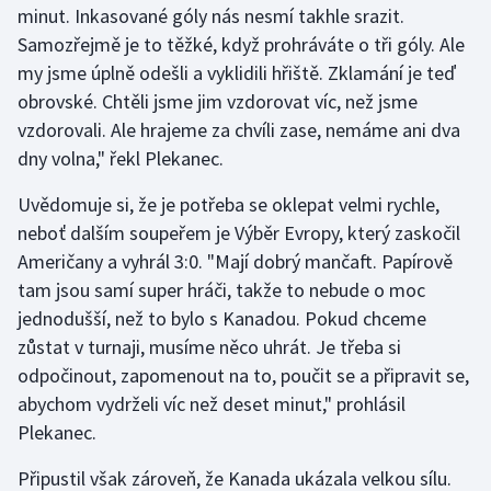
minut. Inkasované góly nás nesmí takhle srazit.
Samozřejmě je to těžké, když prohráváte o tři góly. Ale
Gymnastika
my jsme úplně odešli a vyklidili hřiště. Zklamání je teď
obrovské. Chtěli jsme jim vzdorovat víc, než jsme
Házená
vzdorovali. Ale hrajeme za chvíli zase, nemáme ani dva
Jezdectví
dny volna," řekl Plekanec.
Uvědomuje si, že je potřeba se oklepat velmi rychle,
Judo
neboť dalším soupeřem je Výběr Evropy, který zaskočil
Američany a vyhrál 3:0. "Mají dobrý mančaft. Papírově
Krasobruslení
tam jsou samí super hráči, takže to nebude o moc
Lezení
jednodušší, než to bylo s Kanadou. Pokud chceme
zůstat v turnaji, musíme něco uhrát. Je třeba si
Lyže a snowboard
odpočinout, zapomenout na to, poučit se a připravit se,
abychom vydrželi víc než deset minut," prohlásil
Moderní pětiboj
Plekanec.
Motorsport
Připustil však zároveň, že Kanada ukázala velkou sílu.