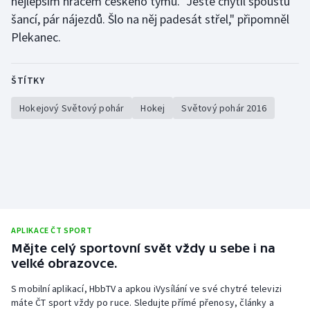
nejlepším hráčem českého týmu. "Ještě chytil spoustu
šancí, pár nájezdů. Šlo na něj padesát střel," připomněl
Plekanec.
ŠTÍTKY
Hokejový Světový pohár
Hokej
Světový pohár 2016
APLIKACE ČT SPORT
Mějte celý sportovní svět vždy u sebe i na
velké obrazovce.
S mobilní aplikací, HbbTV a apkou iVysílání ve své chytré televizi
máte ČT sport vždy po ruce. Sledujte přímé přenosy, články a