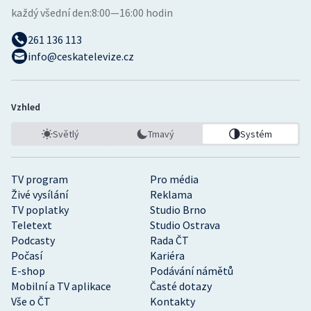
každý všední den:
8:00—16:00 hodin
261 136 113
info@ceskatelevize.cz
Vzhled
Světlý
Tmavý
Systém
TV program
Pro média
Živé vysílání
Reklama
TV poplatky
Studio Brno
Teletext
Studio Ostrava
Podcasty
Rada ČT
Počasí
Kariéra
E-shop
Podávání námětů
Mobilní a TV aplikace
Časté dotazy
Vše o ČT
Kontakty