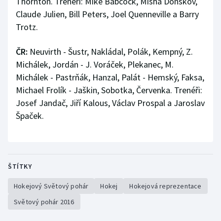
Thornton. Trenéři: Mike Babcock, Misha Donskov,
Claude Julien, Bill Peters, Joel Quenneville a Barry
Trotz.
ČR:
Neuvirth - Šustr, Nakládal, Polák, Kempný, Z.
Michálek, Jordán - J. Voráček, Plekanec, M.
Michálek - Pastrňák, Hanzal, Palát - Hemský, Faksa,
Michael Frolík - Jaškin, Sobotka, Červenka. Trenéři:
Josef Jandač, Jiří Kalous, Václav Prospal a Jaroslav
Špaček.
ŠTÍTKY
Hokejový Světový pohár
Hokej
Hokejová reprezentace
Světový pohár 2016