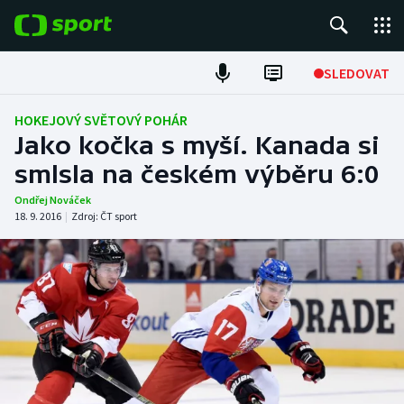
POPULÁRNÍ
SLEDOVAT
Fotbal
HOKEJOVÝ SVĚTOVÝ POHÁR
Jako kočka s myší. Kanada si
Hokej
smlsla na českém výběru 6:0
Tenis
Ondřej Nováček
18. 9. 2016
|
Zdroj:
ČT sport
Atletika
Cyklistika
DALŠÍ SPORTY
Americký fotbal
NEPŘEHLÉDNĚTE