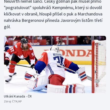
Neuvirth neměl šanci. Český gólman pak musel přímo
"pogratulovat" spoluhráči Kempnému, který si dovolil
kličkovat v obraně, hloupě přišel o puk a Marchandova
nahrávka Bergeronovi přinesla Javorovým listům třetí
gól.
Utkání Kanada - ČR
Zdroj:
ČTK/AP