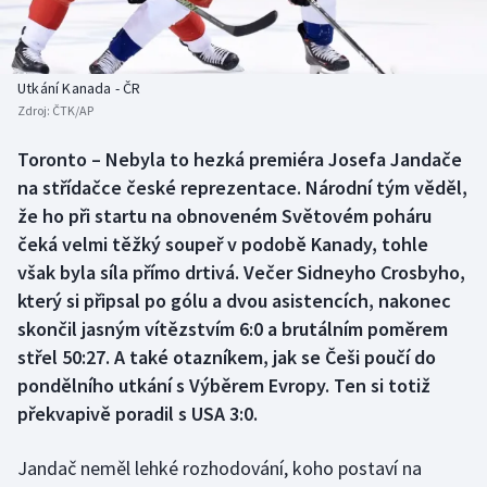
Baseball a softbal
Soutěže
Basketbal
Historické návraty
Utkání Kanada - ČR
Zdroj:
ČTK/AP
Biatlon
Aplikace ČT sport
Toronto – Nebyla to hezká premiéra Josefa Jandače
Boby a skeleton
AZ kvíz
na střídačce české reprezentace. Národní tým věděl,
že ho při startu na obnoveném Světovém poháru
Box
čeká velmi těžký soupeř v podobě Kanady, tohle
však byla síla přímo drtivá. Večer Sidneyho Crosbyho,
Curling
který si připsal po gólu a dvou asistencích, nakonec
skončil jasným vítězstvím 6:0 a brutálním poměrem
Dostihy
střel 50:27. A také otazníkem, jak se Češi poučí do
Florbal
pondělního utkání s Výběrem Evropy. Ten si totiž
překvapivě poradil s USA 3:0.
Futsal
Jandač neměl lehké rozhodování, koho postaví na
Golf