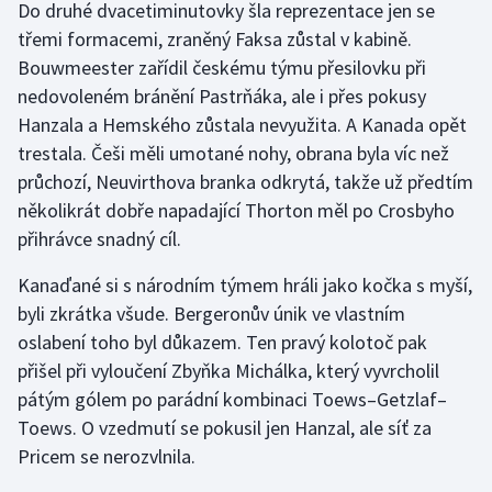
Do druhé dvacetiminutovky šla reprezentace jen se
třemi formacemi, zraněný Faksa zůstal v kabině.
Bouwmeester zařídil českému týmu přesilovku při
nedovoleném bránění Pastrňáka, ale i přes pokusy
Hanzala a Hemského zůstala nevyužita. A Kanada opět
trestala. Češi měli umotané nohy, obrana byla víc než
průchozí, Neuvirthova branka odkrytá, takže už předtím
několikrát dobře napadající Thorton měl po Crosbyho
přihrávce snadný cíl.
Kanaďané si s národním týmem hráli jako kočka s myší,
byli zkrátka všude. Bergeronův únik ve vlastním
oslabení toho byl důkazem. Ten pravý kolotoč pak
přišel při vyloučení Zbyňka Michálka, který vyvrcholil
pátým gólem po parádní kombinaci Toews–Getzlaf–
Toews. O vzedmutí se pokusil jen Hanzal, ale síť za
Pricem se nerozvlnila.