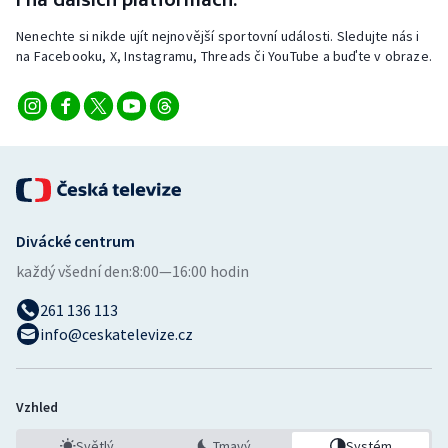
Nenechte si nikde ujít nejnovější sportovní události. Sledujte nás i
na Facebooku, X, Instagramu, Threads či YouTube a buďte v obraze.
Divácké centrum
každý všední den:
8:00—16:00 hodin
261 136 113
info@ceskatelevize.cz
Vzhled
Světlý
Tmavý
Systém