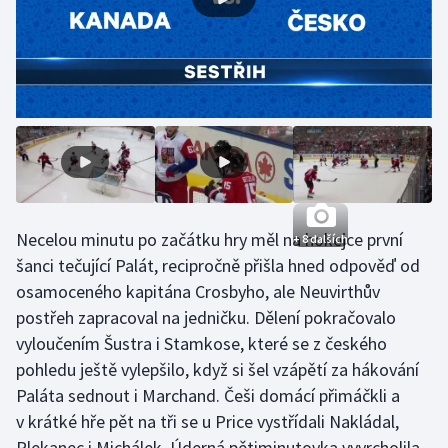
Olympijské hry
Parasport
Plavání
Plážový volejbal
Ragby
Necelou minutu po začátku hry měl na hokejce první
+ 8 dalších
šanci tečující Palát, recipročně přišla hned odpověď od
Rychlobruslení
osamoceného kapitána Crosbyho, ale Neuvirthův
postřeh zapracoval na jedničku. Dělení pokračovalo
Rychlostní kanoistika
vyloučením Šustra i Stamkose, které se z českého
Short track
pohledu ještě vylepšilo, když si šel vzápětí za hákování
Paláta sednout i Marchand. Češi domácí přimáčkli a
Sportovní střelba
v krátké hře pět na tři se u Price vystřídali Nakládal,
Plekanec i Michálek. Úderná pětiminutovka vyvrcholila