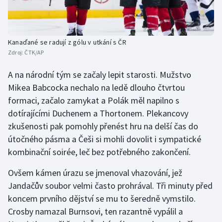
Kanaďané se radují z gólu v utkání s ČR
Zdroj:
ČTK/AP
A na národní tým se začaly lepit starosti. Mužstvo
Mikea Babcocka nechalo na ledě dlouho čtvrtou
formaci, začalo zamykat a Polák měl napilno s
dotírajícími Duchenem a Thortonem. Plekancovy
zkušenosti pak pomohly přenést hru na delší čas do
útočného pásma a Češi si mohli dovolit i sympatické
kombinační soirée, leč bez potřebného zakončení.
Ovšem kámen úrazu se jmenoval vhazování, jež
Jandačův soubor velmi často prohrával. Tři minuty před
koncem prvního dějství se mu to šeredně vymstilo.
Crosby namazal Burnsovi, ten razantně vypálil a