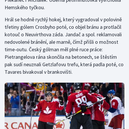
Stolní tenis
Hemského tyčkou.
Triatlon
Hrál se hodně rychlý hokej, který vygradoval v polovině
třetiny gólem Crosbyho poté, co objel bránu a protlačil
Veslování
kotouč o Neuvirthova záda. Jandač a spol. reklamovali
nedovolené bránění, ale marně, čímž přišli o možnost
Vodní slalom
time-outu. Český gólman měl plné ruce práce:
Pietrangelova rána skončila na betonech, se štěstím
Volejbal
pak sudí neuznali Getzlafovu trefu, která padla poté, co
Tavares bivakoval v brankovišti.
Ostatní