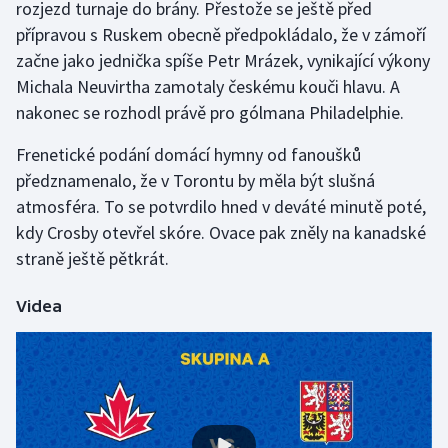
rozjezd turnaje do brány. Přestože se ještě před
přípravou s Ruskem obecně předpokládalo, že v zámoří
Gymnastika
začne jako jednička spíše Petr Mrázek, vynikající výkony
Michala Neuvirtha zamotaly českému kouči hlavu. A
Házená
nakonec se rozhodl právě pro gólmana Philadelphie.
Jezdectví
Frenetické podání domácí hymny od fanoušků
předznamenalo, že v Torontu by měla být slušná
Judo
atmosféra. To se potvrdilo hned v deváté minutě poté,
kdy Crosby otevřel skóre. Ovace pak zněly na kanadské
Krasobruslení
straně ještě pětkrát.
Lezení
Videa
Lyže a snowboard
Moderní pětiboj
Motorsport