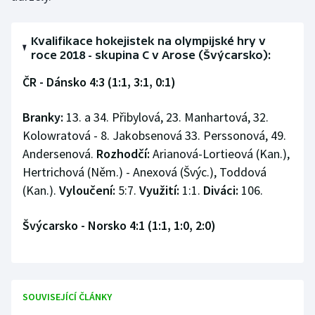
Olympijské hry
Kvalifikace hokejistek na olympijské hry v
Parasport
roce 2018 - skupina C v Arose (Švýcarsko):
ČR - Dánsko 4:3 (1:1, 3:1, 0:1)
Plavání
Branky:
13. a 34. Přibylová, 23. Manhartová, 32.
Plážový volejbal
Kolowratová - 8. Jakobsenová 33. Perssonová, 49.
Andersenová.
Rozhodčí:
Arianová-Lortieová (Kan.),
Ragby
Hertrichová (Něm.) - Anexová (Švýc.), Toddová
(Kan.).
Vyloučení:
5:7.
Využití:
1:1.
Diváci:
106.
Rychlobruslení
Rychlostní kanoistika
Švýcarsko - Norsko 4:1 (1:1, 1:0, 2:0)
Short track
Sportovní střelba
SOUVISEJÍCÍ ČLÁNKY