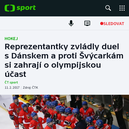
POPULÁRNÍ
SLEDOVAT
Fotbal
HOKEJ
Reprezentantky zvládly duel
Hokej
s Dánskem a proti Švýcarkám
si zahrají o olympijskou
Tenis
účast
Atletika
ČT sport
11. 2. 2017
|
Zdroj:
ČTK
Cyklistika
DALŠÍ SPORTY
Americký fotbal
NEPŘEHLÉDNĚTE