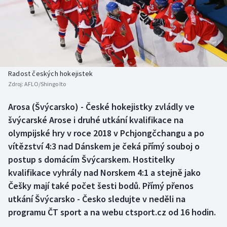
Baseball a softbal
Soutěže
Basketbal
Historické návraty
Biatlon
Aplikace ČT sport
Radost českých hokejistek
Boby a skeleton
AZ kvíz
Zdroj:
AFLO/Shingo Ito
Box
Arosa (Švýcarsko) - České hokejistky zvládly ve
švýcarské Arose i druhé utkání kvalifikace na
Curling
olympijské hry v roce 2018 v Pchjongčchangu a po
vítězství 4:3 nad Dánskem je čeká přímý souboj o
Dostihy
postup s domácím Švýcarskem. Hostitelky
kvalifikace vyhrály nad Norskem 4:1 a stejně jako
Florbal
Češky mají také počet šesti bodů. Přímý přenos
utkání Švýcarsko - Česko sledujte v neděli na
Futsal
programu ČT sport a na webu ctsport.cz od 16 hodin.
Golf