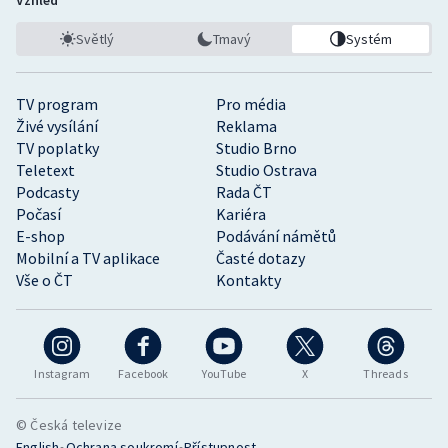
Vzhled
Světlý
Tmavý
Systém
TV program
Pro média
Živé vysílání
Reklama
TV poplatky
Studio Brno
Teletext
Studio Ostrava
Podcasty
Rada ČT
Počasí
Kariéra
E-shop
Podávání námětů
Mobilní a TV aplikace
Časté dotazy
Vše o ČT
Kontakty
Instagram
Facebook
YouTube
X
Threads
© Česká televize
•
•
English
Ochrana soukromí
Přístupnost