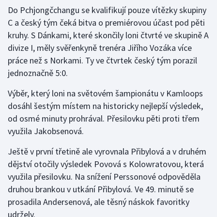
Do Pchjongčchangu se kvalifikují pouze vítězky skupiny
C a český tým čeká bitva o premiérovou účast pod pěti
Gymnastika
kruhy. S Dánkami, které skončily loni čtvrté ve skupině A
Házená
divize I, měly svěřenkyně trenéra Jiřího Vozáka více
práce než s Norkami. Ty ve čtvrtek český tým porazil
Jezdectví
jednoznačně 5:0.
Judo
Výběr, který loni na světovém šampionátu v Kamloops
dosáhl šestým místem na historicky nejlepší výsledek,
Krasobruslení
od osmé minuty prohrával. Přesilovku pěti proti třem
využila Jakobsenová.
Lezení
Ještě v první třetině ale vyrovnala Přibylová a v druhém
Lyže a snowboard
dějství otočily výsledek Povová s Kolowratovou, která
využila přesilovku. Na snížení Perssonové odpověděla
Moderní pětiboj
druhou brankou v utkání Přibylová. Ve 49. minutě se
prosadila Andersenová, ale těsný náskok favoritky
Motorsport
udržely.