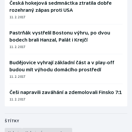
Česká hokejová sedmnáctka ztratila dobře
Stolní tenis
rozehraný zápas proti USA
11. 2. 2017
Triatlon
Veslování
Pastrňák vystřelil Bostonu výhru, po dvou
bodech brali Hanzal, Palát i Krejčí
Vodní slalom
11. 2. 2017
Volejbal
Budějovice vyhrají základní část a v play-off
budou mít výhodu domácího prostředí
Ostatní
11. 2. 2017
Češi napravili zaváhání a zdemolovali Finsko 7:1
11. 2. 2017
ŠTÍTKY