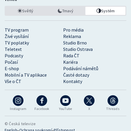
Světlý
Tmavý
Systém
TV program
Pro média
Živé vysílání
Reklama
TV poplatky
Studio Brno
Teletext
Studio Ostrava
Podcasty
Rada ČT
Počasí
Kariéra
E-shop
Podávání námětů
Mobilní a TV aplikace
Časté dotazy
Vše o ČT
Kontakty
Instagram
Facebook
YouTube
X
Threads
© Česká televize
•
•
English
Ochrana soukromí
Přístupnost