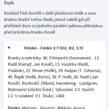
Řepík.
Rozklad Finů dovršili v další přesilovce Holík a svou
druhou dnešní trefou Radil, jemuž nabídl gól při
přečíslení dvou na jednoho parádní zpětnou přihrávkou
před prázdnou branku Kovář.
Finsko - Česko 1:7 (0:2, 0:2, 1:3)
Branky a nahrávky: 46. Erkinjuntti (Savinainen) - 13.
Radil (Kämpf, Jan Kovář), 15. Vondrka (Radil,
Polášek), 22. Birner (Holík), 39. Kašpar (T. Zohorna),
49. Řepík (Holík, Rutta), 58. P. Holík, 60. Radil (Jan
Kovář). Rozhodčí: Öhlund, Harnebring - Lundgren,
Malmqvist (všichni Švéd.). Vyloučení: 2:5. Využití:
1:2. V oslabení: 0:1. Diváci: 1468.
Finsko:
Metsola - Koivisto, Mikkola, Kousa,