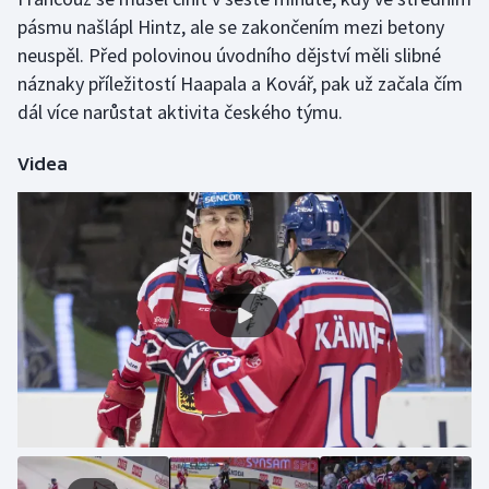
pásmu našlápl Hintz, ale se zakončením mezi betony
Gymnastika
neuspěl. Před polovinou úvodního dějství měli slibné
náznaky příležitostí Haapala a Kovář, pak už začala čím
Házená
dál více narůstat aktivita českého týmu.
Jezdectví
Videa
Judo
Krasobruslení
Lezení
Lyže a snowboard
Moderní pětiboj
Motorsport