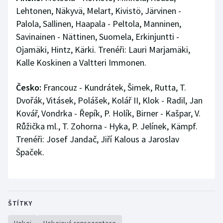
Lehtonen, Näkyvä, Melart, Kivistö, Järvinen -
Palola, Sallinen, Haapala - Peltola, Manninen,
Savinainen - Nättinen, Suomela, Erkinjuntti -
Ojamäki, Hintz, Kärki. Trenéři: Lauri Marjamäki,
Kalle Koskinen a Valtteri Immonen.
Česko:
Francouz - Kundrátek, Šimek, Rutta, T.
Dvořák, Vitásek, Polášek, Kolář II, Klok - Radil, Jan
Kovář, Vondrka - Řepík, P. Holík, Birner - Kašpar, V.
Růžička ml., T. Zohorna - Hyka, P. Jelínek, Kämpf.
Trenéři: Josef Jandač, Jiří Kalous a Jaroslav
Špaček.
ŠTÍTKY
Hokej
Hokejová reprezentace