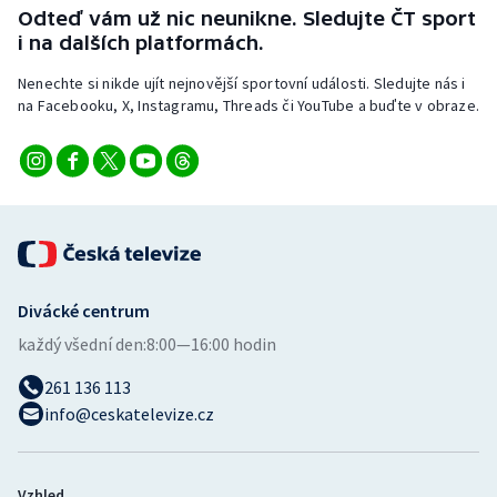
Odteď vám už nic neunikne. Sledujte ČT sport
i na dalších platformách.
Nenechte si nikde ujít nejnovější sportovní události. Sledujte nás i
na Facebooku, X, Instagramu, Threads či YouTube a buďte v obraze.
Divácké centrum
každý všední den:
8:00—16:00 hodin
261 136 113
info@ceskatelevize.cz
Vzhled