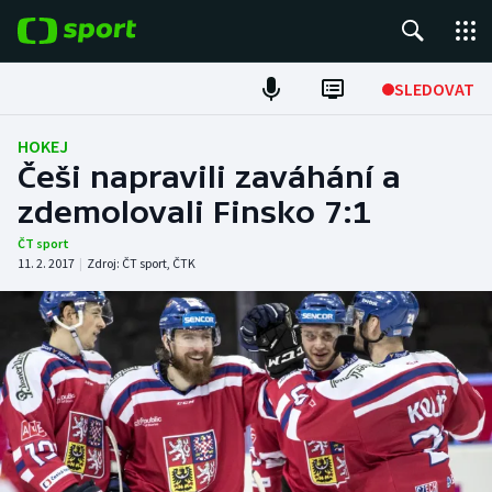
POPULÁRNÍ
SLEDOVAT
Fotbal
HOKEJ
Češi napravili zaváhání a
Hokej
zdemolovali Finsko 7:1
Tenis
ČT sport
11. 2. 2017
|
Zdroj:
ČT sport
,
ČTK
Atletika
Cyklistika
DALŠÍ SPORTY
Americký fotbal
NEPŘEHLÉDNĚTE