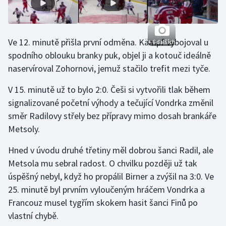
Olympijské hry
Parasport
Ve 12. minutě přišla první odměna. Kämpf vybojoval u
+ 6 dalších
spodního oblouku branky puk, objel ji a kotouč ideálně
Plavání
naservíroval Zohornovi, jemuž stačilo trefit mezi tyče.
Plážový volejbal
V 15. minutě už to bylo 2:0. Češi si vytvořili tlak během
signalizované početní výhody a tečující Vondrka změnil
Ragby
směr Radilovy střely bez přípravy mimo dosah brankáře
Metsoly.
Rychlobruslení
Hned v úvodu druhé třetiny měl dobrou šanci Radil, ale
Rychlostní kanoistika
Metsola mu sebral radost. O chvilku později už tak
úspěšný nebyl, když ho propálil Birner a zvýšil na 3:0. Ve
Short track
25. minutě byl prvním vyloučeným hráčem Vondrka a
Francouz musel tygřím skokem hasit šanci Finů po
Sportovní střelba
vlastní chybě.