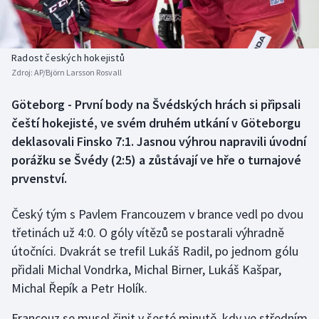
Baseball a softbal
Soutěže
Basketbal
Historické návraty
Radost českých hokejistů
Zdroj:
AP/Björn Larsson Rosvall
Biatlon
Aplikace ČT sport
Göteborg - První body na Švédských hrách si připsali
Boby a skeleton
AZ kvíz
čeští hokejisté, ve svém druhém utkání v Göteborgu
deklasovali Finsko 7:1. Jasnou výhrou napravili úvodní
Box
porážku se Švédy (2:5) a zůstávají ve hře o turnajové
prvenství.
Curling
Český tým s Pavlem Francouzem v brance vedl po dvou
Dostihy
třetinách už 4:0. O góly vítězů se postarali výhradně
Florbal
útočníci. Dvakrát se trefil Lukáš Radil, po jednom gólu
přidali Michal Vondrka, Michal Birner, Lukáš Kašpar,
Futsal
Michal Řepík a Petr Holík.
Francouz se musel činit v šesté minutě, kdy ve středním
Golf