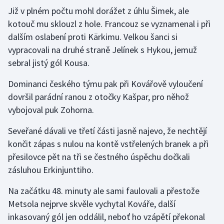
Stolní tenis
Již v plném počtu mohl dorážet z úhlu Šimek, ale
kotouč mu sklouzl z hole. Francouz se vyznamenal i při
Triatlon
dalším oslabení proti Kärkimu. Velkou šanci si
vypracovali na druhé straně Jelínek s Hykou, jemuž
Veslování
sebral jistý gól Kousa.
Vodní slalom
Dominanci českého týmu pak při Kovářově vyloučení
dovršil parádní ranou z otočky Kašpar, pro něhož
Volejbal
vybojoval puk Zohorna.
Ostatní
Seveřané dávali ve třetí části jasně najevo, že nechtějí
končit zápas s nulou na kontě vstřelených branek a při
přesilovce pět na tři se čestného úspěchu dočkali
zásluhou Erkinjunttiho.
Na začátku 48. minuty ale sami faulovali a přestože
Metsola nejprve skvěle vychytal Kováře, další
inkasovaný gól jen oddálil, neboť ho vzápětí překonal