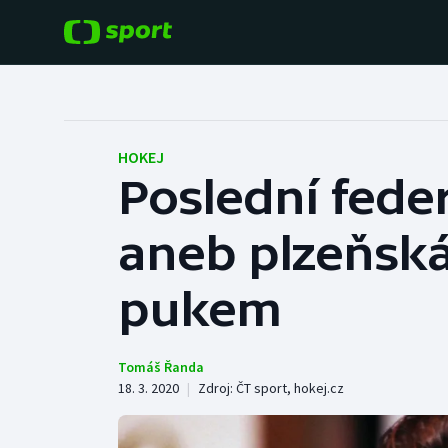
POPULÁRNÍ
DALŠÍ SPORTY
Fotbal
Americký fotbal
HOKEJ
Poslední feder
Hokej
Baseball a softbal
aneb plzeňská
Tenis
Basketbal
Atletika
pukem
Biatlon
Cyklistika
Boby a skeleton
Tomáš Řanda
18. 3. 2020
|
Zdroj:
ČT sport
,
hokej.cz
Box