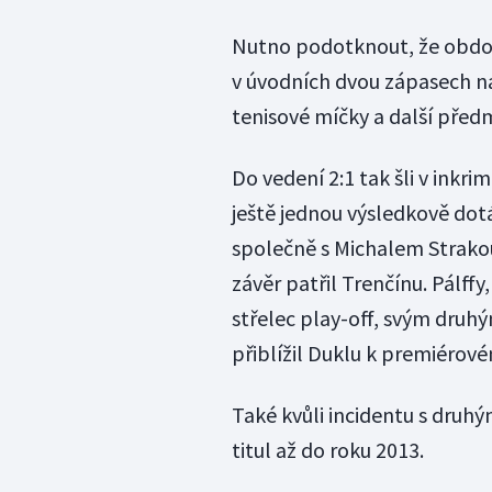
Nutno podotknout, že obdobn
v úvodních dvou zápasech na
tenisové míčky a další předm
Do vedení 2:1 tak šli v inkr
ještě jednou výsledkově dot
společně s Michalem Strakou 
závěr patřil Trenčínu. Pálffy
střelec play-off, svým dru
přiblížil Duklu k premiérové
Také kvůli incidentu s druh
titul až do roku 2013.