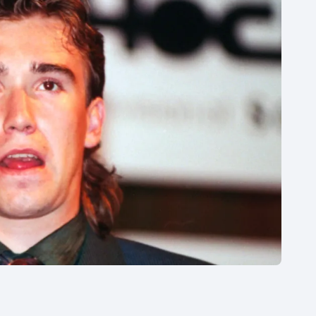
Moderní pětiboj
Triatlon
Motorsport
Veslování
Olympijské hry
Vodní slalom
Parasport
Volejbal
Plavání
Ostatní
Plážový volejbal