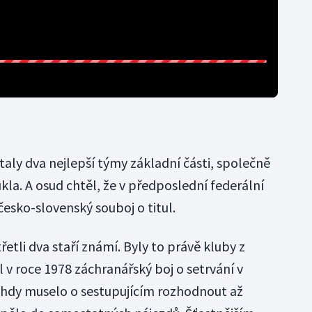
staly dva nejlepší týmy základní části, společně
ukla. A osud chtěl, že v předposlední federální
česko-slovenský souboj o titul.
třetli dva staří známí. Byly to právě kluby z
l v roce 1978 záchranářský boj o setrvání v
Tehdy muselo o sestupujícím rozhodnout až