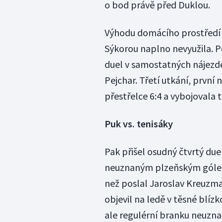
o bod právě před Duklou.
Výhodu domácího prostředí 
Sýkorou naplno nevyužila. P
duel v samostatných nájezdec
Pejchar. Třetí utkání, první
přestřelce 6:4 a vybojovala 
Puk vs. tenisáky
Pak přišel osudný čtvrtý due
neuznaným plzeňským gólem 
než poslal Jaroslav Kreuzma
objevil na ledě v těsné blíz
ale regulérní branku neuznal