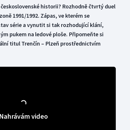
v československé historii? Rozhodně čtvrtý duel
ezoně 1991/1992. Zápas, ve kterém se
av série a vynutit si tak rozhodující klání,
hým pukem na ledové ploše. Připomeňte si
lní titul Trenčín – Plzeň prostřednictvím
Nahrávám video