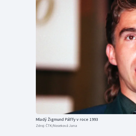
Curling
Dostihy
Florbal
Futsal
Golf
Gymnastika
Mladý Žigmund Pálffy v roce 1993
Zdroj:
ČTK/Noseková Jana