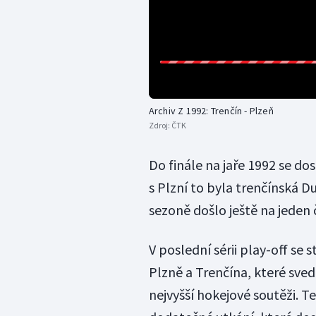
Archiv Z 1992: Trenčín - Plzeň
Zdroj:
ČTK
Do finále na jaře 1992 se do
s Plzní to byla trenčínská D
sezoně došlo ještě na jeden 
V poslední sérii play-off se s
Plzně a Trenčína, které sved
nejvyšší hokejové soutěži. 