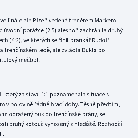
ve finále ale Plzeň vedená trenérem Markem
o úvodní porážce (2:5) alespoň zachránila druhý
h (4:3), ve kterých se činil brankář Rudolf
 na trenčínském ledě, ale zvládla Dukla po
titulový mečbol.
l, který za stavu 1:1 poznamenala situace s
v polovině řádné hrací doby. Těsně předtím,
nn odražený puk do trenčínské brány, se
kosti druhý kotouč vyhozený z hlediště. Rozhodčí
i.