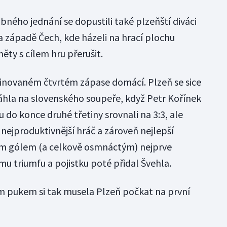
ého jednání se dopustili také plzeňští diváci
 západě Čech, kde házeli na hrací plochu
ěty s cílem hru přerušit.
iminovaném čtvrtém zápase domácí. Plzeň se sice
áhla na slovenského soupeře, když Petr Kořínek
do konce druhé třetiny srovnali na 3:3, ale
, nejproduktivnější hráč a zároveň nejlepší
hým gólem (a celkově osmnáctým) nejprve
mu triumfu a pojistku poté přidal Švehla.
ým pukem si tak musela Plzeň počkat na první