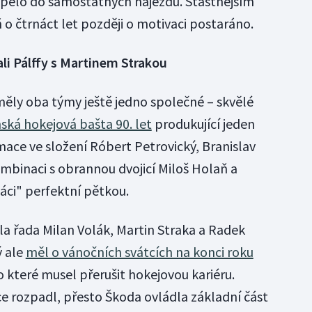
spělo do samostatných nájezdů. Šťastnějším
 o čtrnáct let později o motivaci postaráno.
li Pálffy s Martinem Strakou
ěly oba týmy ještě jedno společné – skvělé
ská hokejová bašta 90. let
produkující jeden
mace ve složení Róbert Petrovický, Branislav
ombinaci s obrannou dvojicí Miloš Holaň a
jáci" perfektní pětkou.
la řada Milan Volák, Martin Straka a Radek
 ale
měl o vánočních svátcích na konci roku
o které musel přerušit hokejovou kariéru.
ce rozpadl, přesto Škoda ovládla základní část