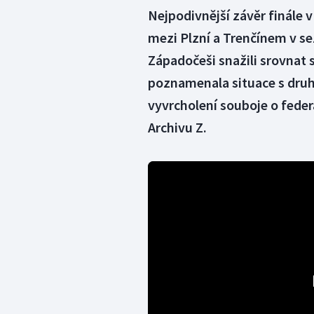
Nejpodivnější závěr finále 
mezi Plzní a Trenčínem v s
Západočeši snažili srovnat st
poznamenala situace s dru
vyvrcholení souboje o federá
Archivu Z.