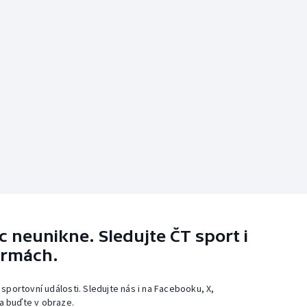
 neunikne. Sledujte ČT sport i
ormách.
 sportovní události. Sledujte nás i na Facebooku, X,
a buďte v obraze.