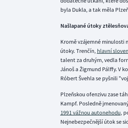
dodatečné utkání, které do
byla Dukla, a tak měla Plzeň
Našlapané útoky ztělesňova
Kromě vzájemné minulosti m
útoky. Trenčín,
hlavní sloven
talent za druhým, vedla for
Jánoš a Žigmund Pálffy. V k
Róbert Švehla se pyšnili "vo
Plzeňskou ofenzivu zase táh
Kampf. Posledně jmenovaný
1991 vážnou autonehodu
, p
Nejnebezpečnější útok se si