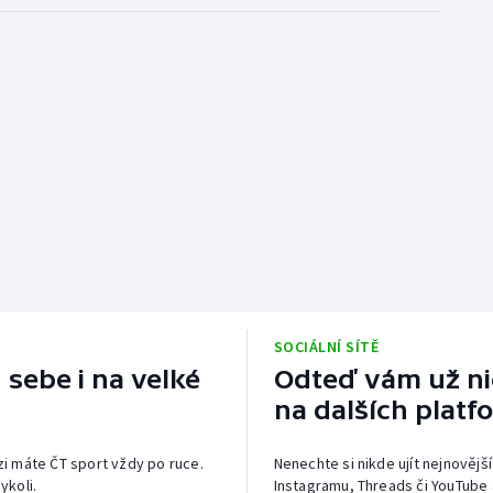
SOCIÁLNÍ SÍTĚ
 sebe i na velké
Odteď vám už nic
na dalších platf
izi máte ČT sport vždy po ruce.
Nenechte si nikde ujít nejnovější
ykoli.
Instagramu, Threads či YouTube 