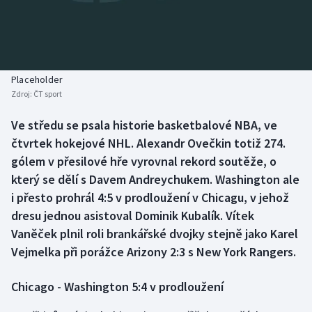
Baseball a softbal
Soutěže
Basketbal
Historické návraty
Biatlon
Aplikace ČT sport
Placeholder
Zdroj:
ČT sport
Boby a skeleton
AZ kvíz
Ve středu se psala historie basketbalové NBA, ve
čtvrtek hokejové NHL. Alexandr Ovečkin totiž 274.
Box
gólem v přesilové hře vyrovnal rekord soutěže, o
Curling
který se dělí s Davem Andreychukem. Washington ale
i přesto prohrál 4:5 v prodloužení v Chicagu, v jehož
Dostihy
dresu jednou asistoval Dominik Kubalík. Vítek
Vaněček plnil roli brankářské dvojky stejně jako Karel
Florbal
Vejmelka při porážce Arizony 2:3 s New York Rangers.
Futsal
Chicago - Washington 5:4 v prodloužení
Golf