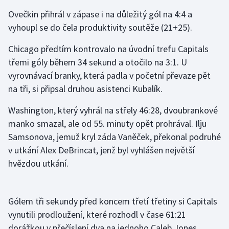
Ovečkin přihrál v zápase i na důležitý gól na 4:4 a
Olympijské hry
vyhoupl se do čela produktivity soutěže (21+25).
Parasport
Chicago předtím kontrovalo na úvodní trefu Capitals
třemi góly během 34 sekund a otočilo na 3:1. U
Plavání
vyrovnávací branky, která padla v početní převaze pět
na tři, si připsal druhou asistenci Kubalík.
Plážový volejbal
Washington, který vyhrál na střely 46:28, dvoubrankové
Ragby
manko smazal, ale od 55. minuty opět prohrával. Ilju
Samsonova, jemuž kryl záda Vaněček, překonal podruhé
Rychlobruslení
v utkání Alex DeBrincat, jenž byl vyhlášen největší
hvězdou utkání.
Rychlostní kanoistika
Short track
Gólem tři sekundy před koncem třetí třetiny si Capitals
Sportovní střelba
vynutili prodloužení, které rozhodl v čase 61:21
dorážkou v přečíslení dva na jednoho Caleb Jones.