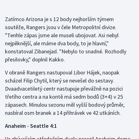
Zatímco Arizona je s 12 body nejhorším týmem
soutěže, Rangers jsou v čele Metropolitní divize.
"Tenhle zápas jsme ale museli ubojovat. Asi nebyl
nejpěknější, ale máme dva body, to je hlavní,"
konstatoval Zibanejad. "Nebylo to snadné. Rozhodly
přesilovky," doplnil Kakko.
V obraně Rangers nastupoval Libor Hájek, naopak
scházel Filip Chytil, který se nevešel do sestavy.
Dvaadvacetiletý centr nastupuje převážně na pozici
třetího centra a na kontě má sedm bodů (3+4) v 25
zápasech. Minulou sezonu měl vyšší bodový průměr,
nasbíral osm branek a 14 přihrávek ve 42 utkáních.
Anaheim - Seattle 4:1
Ve zbývajícím středečním duelu porazil Anaheim doma