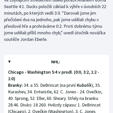
Seattle 4:1. Ducks položili základ k výhře v úvodních 22
minutách, po kterých vedli 3:0. "Darovali jsme jim
přečíslení dva na jednoho, pak jsme udělali chybu v
přesilové hře a prohráváme 0:2. Proti dobrému týmu
jsme udělali příliš mnoho chyb," uvedl útočník nováčka
soutěže Jordan Eberle.
NHL:
Chicago - Washington 5:4 v prodl. (0:0, 3:2, 1:2 -
1:0)
Branky:
34. a 55. DeBrincat (na první
Kubalík
), 35.
Kurashev, 34. Entwistle, 62. C. Jones - 24. Ovečkin,
40. Sprong, 52. Eller, 60. Sheary. Střely na branku:
28:46. Diváci: 18 260. Hvězdy zápasu: 1. DeBrincat
(Chicago), 2. Ovečkin (Washington), 3. C. Jones