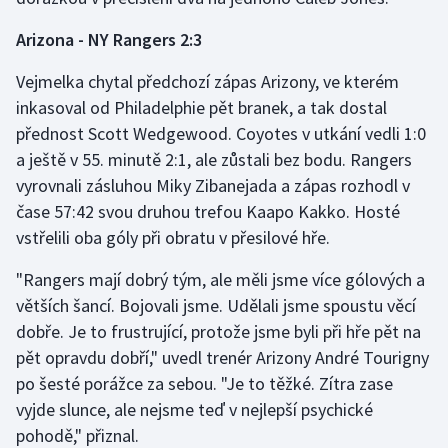
Stolní tenis
Arizona - NY Rangers 2:3
Triatlon
Vejmelka chytal předchozí zápas Arizony, ve kterém
inkasoval od Philadelphie pět branek, a tak dostal
Veslování
přednost Scott Wedgewood. Coyotes v utkání vedli 1:0
a ještě v 55. minutě 2:1, ale zůstali bez bodu. Rangers
Vodní slalom
vyrovnali zásluhou Miky Zibanejada a zápas rozhodl v
Volejbal
čase 57:42 svou druhou trefou Kaapo Kakko. Hosté
vstřelili oba góly při obratu v přesilové hře.
Ostatní
"Rangers mají dobrý tým, ale měli jsme více gólových a
větších šancí. Bojovali jsme. Udělali jsme spoustu věcí
dobře. Je to frustrující, protože jsme byli při hře pět na
pět opravdu dobří," uvedl trenér Arizony André Tourigny
po šesté porážce za sebou. "Je to těžké. Zítra zase
vyjde slunce, ale nejsme teď v nejlepší psychické
pohodě," přiznal.