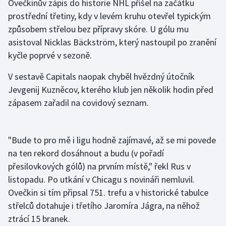
Ovečkinův zápis do historie NHL přišel na začátku
prostřední třetiny, kdy v levém kruhu otevřel typickým
Gymnastika
způsobem střelou bez přípravy skóre. U gólu mu
asistoval Nicklas Bäckström, který nastoupil po zranění
Házená
kyčle poprvé v sezoně.
Jezdectví
V sestavě Capitals naopak chyběl hvězdný útočník
Jevgenij Kuzněcov, kterého klub jen několik hodin před
Judo
zápasem zařadil na covidový seznam.
Krasobruslení
"Bude to pro mě i ligu hodně zajímavé, až se mi povede
Lezení
na ten rekord dosáhnout a budu (v pořadí
přesilovkových gólů) na prvním místě," řekl Rus v
Lyže a snowboard
listopadu. Po utkání v Chicagu s novináři nemluvil.
Ovečkin si tím připsal 751. trefu a v historické tabulce
Moderní pětiboj
střelců dotahuje i třetího Jaromíra Jágra, na něhož
Motorsport
ztrácí 15 branek.