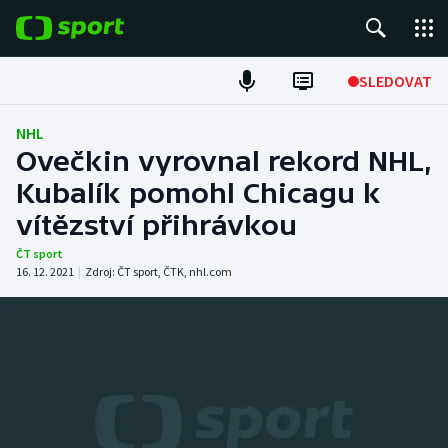
POPULÁRNÍ
SLEDOVAT
Fotbal
NHL
Ovečkin vyrovnal rekord NHL,
Hokej
Kubalík pomohl Chicagu k
vítězství přihrávkou
Tenis
ČT sport
Atletika
16. 12. 2021
|
Zdroj:
ČT sport
,
ČTK
,
nhl.com
Cyklistika
DALŠÍ SPORTY
Americký fotbal
NEPŘEHLÉDNĚTE