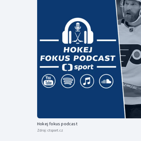
Curling
Dostihy
Florbal
Futsal
Golf
Gymnastika
Hokej fokus podcast
Zdroj:
ctsport.cz