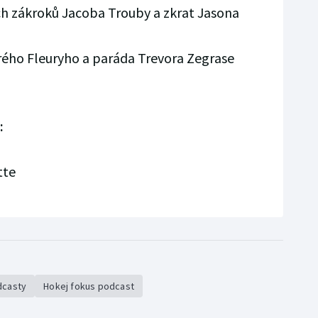
h zákroků Jacoba Trouby a zkrat Jasona
ého Fleuryho a paráda Trevora Zegrase
:
tte
dcasty
Hokej fokus podcast