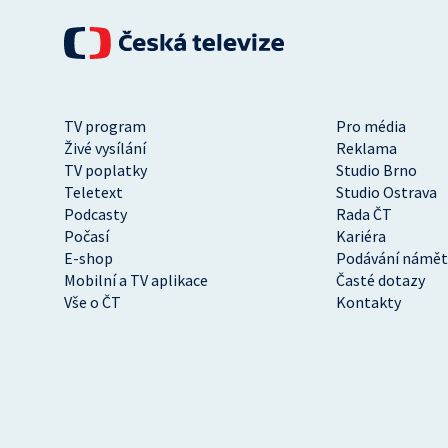
TV program
Pro média
Živé vysílání
Reklama
TV poplatky
Studio Brno
Teletext
Studio Ostrava
Podcasty
Rada ČT
Počasí
Kariéra
E-shop
Podávání námět
Mobilní a TV aplikace
Časté dotazy
Vše o ČT
Kontakty