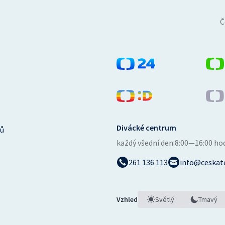
Č
Divácké centrum
ů
každý všední den:
8:00—16:00 ho
261 136 113
info@ceskate
Vzhled
Světlý
Tmavý