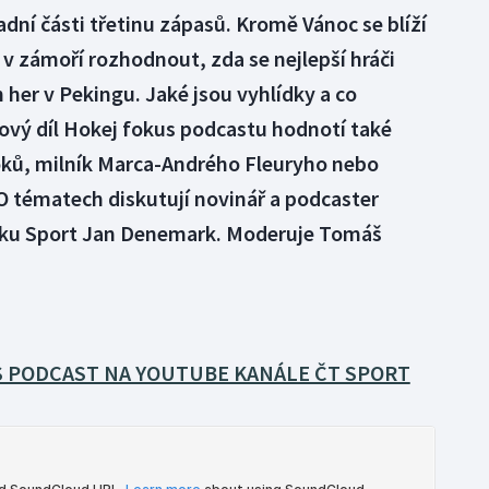
dní části třetinu zápasů. Kromě Vánoc se blíží
 v zámoří rozhodnout, zda se nejlepší hráči
 her v Pekingu. Jaké jsou vyhlídky a co
Nový díl Hokej fokus podcastu hodnotí také
ků, milník Marca-Andrého Fleuryho nebo
O tématech diskutují novinář a podcaster
níku Sport Jan Denemark. Moderuje Tomáš
 PODCAST NA YOUTUBE KANÁLE ČT SPORT