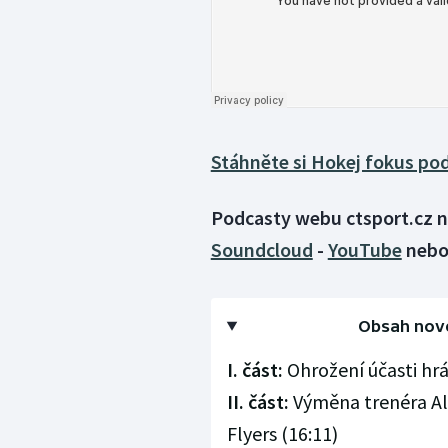
Stáhněte si Hokej fokus po
Podcasty webu ctsport.cz n
Soundcloud
-
YouTube
neb
Obsah nové
I. část:
Ohrožení účasti hrá
II. část:
Výměna trenéra Al
Flyers (16:11)