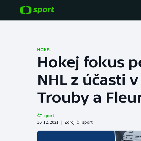
POPULÁRNÍ
DALŠÍ SPORTY
Fotbal
Americký fotbal
HOKEJ
Hokej fokus p
Hokej
Baseball a softbal
NHL z účasti 
Tenis
Basketbal
Atletika
Trouby a Fleu
Biatlon
Cyklistika
Boby a skeleton
ČT sport
16. 12. 2021
|
Zdroj:
ČT sport
Box