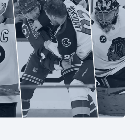
Moderní pětiboj
Triatlon
Motorsport
Veslování
Olympijské hry
Vodní slalom
Parasport
Volejbal
Plavání
Ostatní
Plážový volejbal