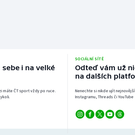
SOCIÁLNÍ SÍTĚ
 sebe i na velké
Odteď vám už nic
na dalších platf
izi máte ČT sport vždy po ruce.
Nenechte si nikde ujít nejnovější
ykoli.
Instagramu, Threads či YouTube 