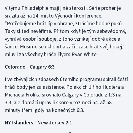
Stolní tenis
V týmu Philadelphie mají jiné starosti. Série proher je
srazila až na 14. místo Východní konference.
Triatlon
"Potřebujeme hrát líp v obraně, ztrácíme hodně puků.
Taky si teď nevěříme. Přitom když je tým sebevědomý,
Veslování
vyhrává osobní souboje, z toho vznikají dobré akce a
šance. Musíme se uklidnit a začít zase hrát svůj hokej,"
Vodní slalom
mluvil za všechny hráče Flyers Ryan White.
Volejbal
Colorado - Calgary 6:3
Ostatní
I ve zbývajících zápasech úterního programu sbírali čeští
hráči body jen za asistence. Po akcích Jiřího Hudlera a
Michaela Frolíka srovnalo Calgary v Coloradu z 1:3 na
3:3, ale domácí upravili skóre v rozmezí 54. až 58.
minuty třemi góly na konečných 6:3.
NY Islanders - New Jersey 2:1