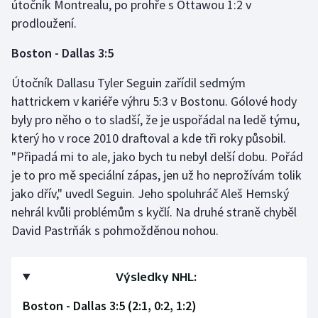
útočník Montrealu, po prohře s Ottawou 1:2 v
prodloužení.
Boston - Dallas 3:5
Útočník Dallasu Tyler Seguin zařídil sedmým
hattrickem v kariéře výhru 5:3 v Bostonu. Gólové hody
byly pro něho o to sladší, že je uspořádal na ledě týmu,
který ho v roce 2010 draftoval a kde tři roky působil.
"Připadá mi to ale, jako bych tu nebyl delší dobu. Pořád
je to pro mě speciální zápas, jen už ho neprožívám tolik
jako dřív," uvedl Seguin. Jeho spoluhráč Aleš Hemský
nehrál kvůli problémům s kyčlí. Na druhé straně chyběl
David Pastrňák s pohmožděnou nohou.
Výsledky NHL:
Boston - Dallas 3:5 (2:1, 0:2, 1:2)