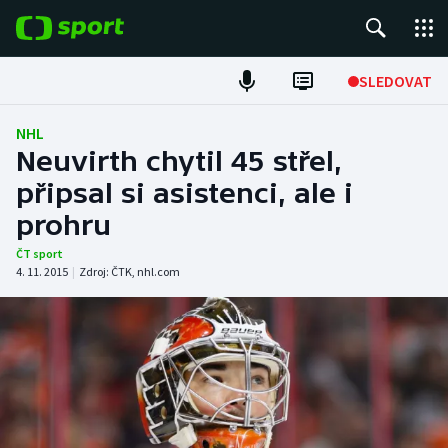
POPULÁRNÍ
SLEDOVAT
Fotbal
NHL
Neuvirth chytil 45 střel,
Hokej
připsal si asistenci, ale i
prohru
Tenis
ČT sport
Atletika
4. 11. 2015
|
Zdroj:
ČTK
,
nhl.com
Cyklistika
DALŠÍ SPORTY
Americký fotbal
NEPŘEHLÉDNĚTE