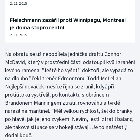
2. 11. 2015
Olympijské hry
Fleischmann zazářil proti Winnipegu, Montreal
Parasport
je doma stoprocentní
2. 11. 2015
Plavání
Na obratu se už nepodílela jednička draftu Connor
Plážový volejbal
McDavid, který v prostřední části odstoupil kvůli zranění
Ragby
levého ramena. "Ještě ho vyšetří doktoři, ale vypadá to
na dlouho," řekl trenér Edmontonu Todd McLellan.
Rychlobruslení
Nejlepší nováček měsíce října se zranil, když při
protiútoku vystřelil, po kontaktu s obráncem
Rychlostní kanoistika
Brandonem Manningem ztratil rovnováhu a tvrdě
narazil na mantinel. "Měl velkou rychlost, šel do branky
Short track
po hlavě, jak je jeho zvykem. Nevím, jestli ztratil balanc,
ale takové situace se v hokeji stávají. Je to neštěstí,"
Sportovní střelba
dodal kouč.