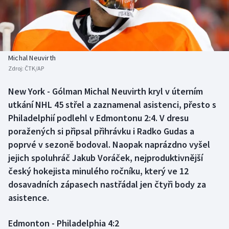
Baseball a softbal
Soutěže
Basketbal
Historické návraty
Biatlon
Aplikace ČT sport
Michal Neuvirth
Zdroj:
ČTK/AP
Boby a skeleton
AZ kvíz
New York - Gólman Michal Neuvirth kryl v úterním
utkání NHL 45 střel a zaznamenal asistenci, přesto s
Box
Philadelphií podlehl v Edmontonu 2:4. V dresu
Curling
poražených si připsal přihrávku i Radko Gudas a
poprvé v sezoně bodoval. Naopak naprázdno vyšel
Dostihy
jejich spoluhráč Jakub Voráček, nejproduktivnější
český hokejista minulého ročníku, který ve 12
Florbal
dosavadních zápasech nastřádal jen čtyři body za
asistence.
Futsal
Edmonton - Philadelphia 4:2
Golf