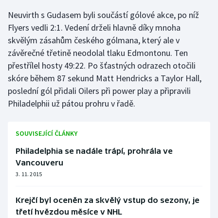
Neuvirth s Gudasem byli součástí gólové akce, po níž
Gymnastika
Flyers vedli 2:1. Vedení drželi hlavně díky mnoha
skvělým zásahům českého gólmana, který ale v
Házená
závěrečné třetině neodolal tlaku Edmontonu. Ten
přestřílel hosty 49:22. Po šťastných odrazech otočili
Jezdectví
skóre během 87 sekund Matt Hendricks a Taylor Hall,
poslední gól přidali Oilers při power play a připravili
Judo
Philadelphii už pátou prohru v řadě.
Krasobruslení
SOUVISEJÍCÍ ČLÁNKY
Lezení
Philadelphia se nadále trápí, prohrála ve
Lyže a snowboard
Vancouveru
3. 11. 2015
Moderní pětiboj
Krejčí byl oceněn za skvělý vstup do sezony, je
Motorsport
třetí hvězdou měsíce v NHL