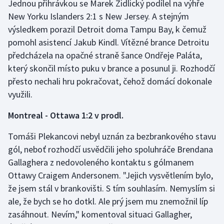
Jednou přihrávkou se Marek Židlický podílel na výhře
New Yorku Islanders 2:1 s New Jersey. A stejným
výsledkem porazil Detroit doma Tampu Bay, k čemuž
pomohl asistencí Jakub Kindl. Vítězné brance Detroitu
předcházela na opačné straně šance Ondřeje Paláta,
který skončil místo puku v brance a posunul ji. Rozhodčí
přesto nechali hru pokračovat, čehož domácí dokonale
využili.
Montreal - Ottawa 1:2 v prodl.
Tomáši Plekancovi nebyl uznán za bezbrankového stavu
gól, neboť rozhodčí usvědčili jeho spoluhráče Brendana
Gallaghera z nedovoleného kontaktu s gólmanem
Ottawy Craigem Andersonem. "Jejich vysvětlením bylo,
že jsem stál v brankovišti. S tím souhlasím. Nemyslím si
ale, že bych se ho dotkl. Ale prý jsem mu znemožnil líp
zasáhnout. Nevím," komentoval situaci Gallagher,