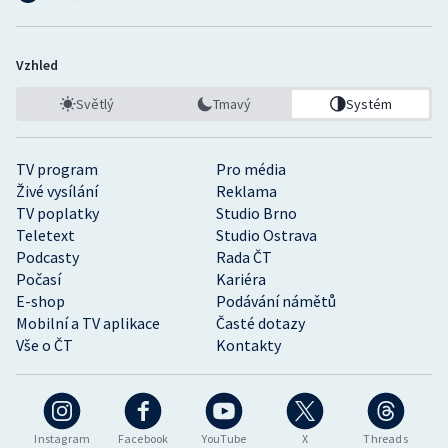
Vzhled
Světlý
Tmavý
Systém
TV program
Pro média
Živé vysílání
Reklama
TV poplatky
Studio Brno
Teletext
Studio Ostrava
Podcasty
Rada ČT
Počasí
Kariéra
E-shop
Podávání námětů
Mobilní a TV aplikace
Časté dotazy
Vše o ČT
Kontakty
Instagram
Facebook
YouTube
X
Threads