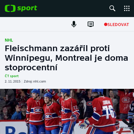
POPULÁRNÍ
SLEDOVAT
Fotbal
NHL
Fleischmann zazářil proti
Hokej
Winnipegu, Montreal je doma
stoprocentní
Tenis
ČT sport
Atletika
2. 11. 2015
|
Zdroj:
nhl.com
Cyklistika
DALŠÍ SPORTY
Americký fotbal
NEPŘEHLÉDNĚTE