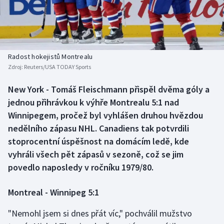
Baseball a softbal
Soutěže
Basketbal
Historické návraty
Biatlon
Aplikace ČT sport
Radost hokejistů Montrealu
Zdroj:
Reuters/USA TODAY Sports
Boby a skeleton
AZ kvíz
New York - Tomáš Fleischmann přispěl dvěma góly a
jednou přihrávkou k výhře Montrealu 5:1 nad
Box
Winnipegem, pročež byl vyhlášen druhou hvězdou
Curling
nedělního zápasu NHL. Canadiens tak potvrdili
stoprocentní úspěšnost na domácím ledě, kde
Dostihy
vyhráli všech pět zápasů v sezoně, což se jim
povedlo naposledy v ročníku 1979/80.
Florbal
Montreal - Winnipeg 5:1
Futsal
"Nemohl jsem si dnes přát víc," pochválil mužstvo
Golf