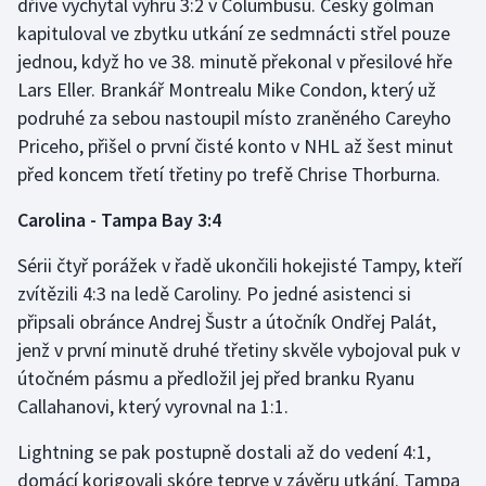
dříve vychytal výhru 3:2 v Columbusu. Český gólman
kapituloval ve zbytku utkání ze sedmnácti střel pouze
Olympijské hry
jednou, když ho ve 38. minutě překonal v přesilové hře
Parasport
Lars Eller. Brankář Montrealu Mike Condon, který už
podruhé za sebou nastoupil místo zraněného Careyho
Plavání
Priceho, přišel o první čisté konto v NHL až šest minut
před koncem třetí třetiny po trefě Chrise Thorburna.
Plážový volejbal
Carolina - Tampa Bay 3:4
Ragby
Sérii čtyř porážek v řadě ukončili hokejisté Tampy, kteří
zvítězili 4:3 na ledě Caroliny. Po jedné asistenci si
Rychlobruslení
připsali obránce Andrej Šustr a útočník Ondřej Palát,
Rychlostní kanoistika
jenž v první minutě druhé třetiny skvěle vybojoval puk v
útočném pásmu a předložil jej před branku Ryanu
Short track
Callahanovi, který vyrovnal na 1:1.
Sportovní střelba
Lightning se pak postupně dostali až do vedení 4:1,
domácí korigovali skóre teprve v závěru utkání. Tampa