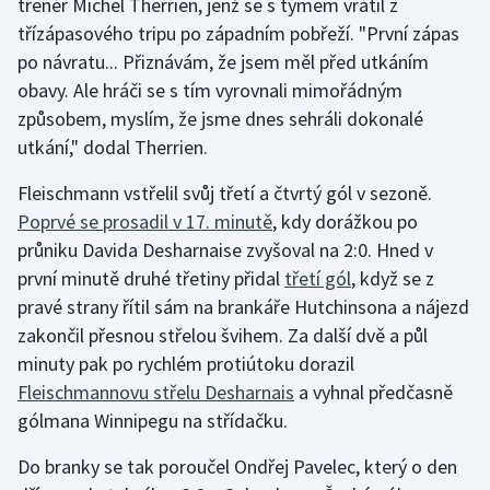
trenér Michel Therrien, jenž se s týmem vrátil z
třízápasového tripu po západním pobřeží. "První zápas
Gymnastika
po návratu... Přiznávám, že jsem měl před utkáním
obavy. Ale hráči se s tím vyrovnali mimořádným
Házená
způsobem, myslím, že jsme dnes sehráli dokonalé
utkání," dodal Therrien.
Jezdectví
Fleischmann vstřelil svůj třetí a čtvrtý gól v sezoně.
Judo
Poprvé se prosadil v 17. minutě
, kdy dorážkou po
průniku Davida Desharnaise zvyšoval na 2:0. Hned v
Krasobruslení
první minutě druhé třetiny přidal
třetí gól
, když se z
pravé strany řítil sám na brankáře Hutchinsona a nájezd
Lezení
zakončil přesnou střelou švihem. Za další dvě a půl
minuty pak po rychlém protiútoku dorazil
Lyže a snowboard
Fleischmannovu střelu Desharnais
a vyhnal předčasně
Moderní pětiboj
gólmana Winnipegu na střídačku.
Do branky se tak poroučel Ondřej Pavelec, který o den
Motorsport