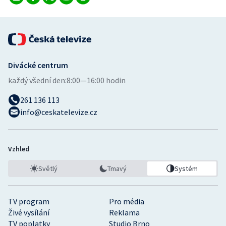
Divácké centrum
každý všední den:
8:00—16:00 hodin
261 136 113
info@ceskatelevize.cz
Vzhled
Světlý
Tmavý
Systém
TV program
Pro média
Živé vysílání
Reklama
TV poplatky
Studio Brno