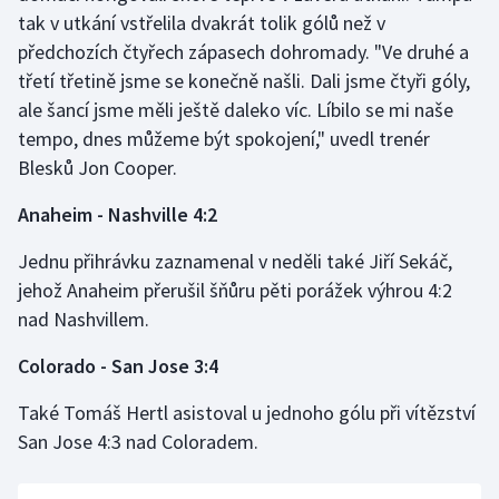
Stolní tenis
tak v utkání vstřelila dvakrát tolik gólů než v
předchozích čtyřech zápasech dohromady. "Ve druhé a
Triatlon
třetí třetině jsme se konečně našli. Dali jsme čtyři góly,
ale šancí jsme měli ještě daleko víc. Líbilo se mi naše
Veslování
tempo, dnes můžeme být spokojení," uvedl trenér
Blesků Jon Cooper.
Vodní slalom
Anaheim - Nashville 4:2
Volejbal
Jednu přihrávku zaznamenal v neděli také Jiří Sekáč,
Ostatní
jehož Anaheim přerušil šňůru pěti porážek výhrou 4:2
nad Nashvillem.
Colorado - San Jose 3:4
Také Tomáš Hertl asistoval u jednoho gólu při vítězství
San Jose 4:3 nad Coloradem.