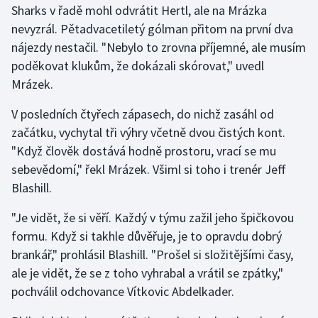
Sharks v řadě mohl odvrátit Hertl, ale na Mrázka
nevyzrál. Pětadvacetiletý gólman přitom na první dva
Gymnastika
nájezdy nestačil. "Nebylo to zrovna příjemné, ale musím
poděkovat klukům, že dokázali skórovat," uvedl
Házená
Mrázek.
Jezdectví
V posledních čtyřech zápasech, do nichž zasáhl od
začátku, vychytal tři výhry včetně dvou čistých kont.
Judo
"Když člověk dostává hodně prostoru, vrací se mu
sebevědomí," řekl Mrázek. Všiml si toho i trenér Jeff
Krasobruslení
Blashill.
Lezení
"Je vidět, že si věří. Každý v týmu zažil jeho špičkovou
formu. Když si takhle důvěřuje, je to opravdu dobrý
Lyže a snowboard
brankář," prohlásil Blashill. "Prošel si složitějšími časy,
Moderní pětiboj
ale je vidět, že se z toho vyhrabal a vrátil se zpátky,"
pochválil odchovance Vítkovic Abdelkader.
Motorsport