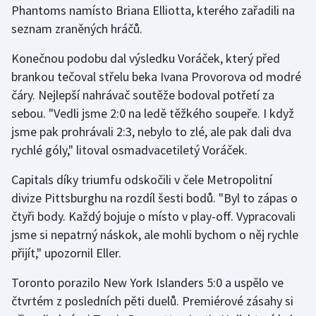
Phantoms namísto Briana Elliotta, kterého zařadili na
Stolní tenis
seznam zraněných hráčů.
Triatlon
Konečnou podobu dal výsledku Voráček, který před
brankou tečoval střelu beka Ivana Provorova od modré
Veslování
čáry. Nejlepší nahrávač soutěže bodoval potřetí za
Vodní slalom
sebou. "Vedli jsme 2:0 na ledě těžkého soupeře. I když
jsme pak prohrávali 2:3, nebylo to zlé, ale pak dali dva
Volejbal
rychlé góly," litoval osmadvacetiletý Voráček.
Capitals díky triumfu odskočili v čele Metropolitní
Ostatní
divize Pittsburghu na rozdíl šesti bodů. "Byl to zápas o
čtyři body. Každý bojuje o místo v play-off. Vypracovali
jsme si nepatrný náskok, ale mohli bychom o něj rychle
přijít," upozornil Eller.
Toronto porazilo New York Islanders 5:0 a uspělo ve
čtvrtém z posledních pěti duelů. Premiérové zásahy si