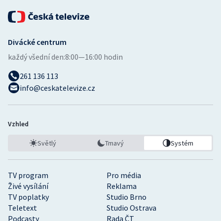
Divácké centrum
každý všední den:
8:00—16:00 hodin
261 136 113
info@ceskatelevize.cz
Vzhled
Světlý
Tmavý
Systém
TV program
Pro média
Živé vysílání
Reklama
TV poplatky
Studio Brno
Teletext
Studio Ostrava
Podcasty
Rada ČT