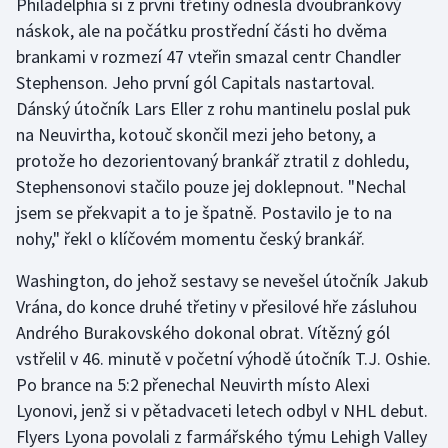
Philadelphia si z první třetiny odnesla dvoubrankový
náskok, ale na počátku prostřední části ho dvěma
Olympijské hry
brankami v rozmezí 47 vteřin smazal centr Chandler
Parasport
Stephenson. Jeho první gól Capitals nastartoval.
Dánský útočník Lars Eller z rohu mantinelu poslal puk
Plavání
na Neuvirtha, kotouč skončil mezi jeho betony, a
protože ho dezorientovaný brankář ztratil z dohledu,
Plážový volejbal
Stephensonovi stačilo pouze jej doklepnout. "Nechal
jsem se překvapit a to je špatně. Postavilo je to na
Ragby
nohy," řekl o klíčovém momentu český brankář.
Rychlobruslení
Washington, do jehož sestavy se nevešel útočník Jakub
Vrána, do konce druhé třetiny v přesilové hře zásluhou
Rychlostní kanoistika
Andrého Burakovského dokonal obrat. Vítězný gól
vstřelil v 46. minutě v početní výhodě útočník T.J. Oshie.
Short track
Po brance na 5:2 přenechal Neuvirth místo Alexi
Lyonovi, jenž si v pětadvaceti letech odbyl v NHL debut.
Sportovní střelba
Flyers Lyona povolali z farmářského týmu Lehigh Valley