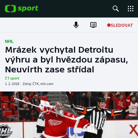
POPULÁRNÍ
SLEDOVAT
Fotbal
NHL
Mrázek vychytal Detroitu
Hokej
výhru a byl hvězdou zápasu,
Neuvirth zase střídal
Tenis
ČT sport
Atletika
1. 2. 2018
|
Zdroj:
ČTK
,
nhl.com
Cyklistika
DALŠÍ SPORTY
Americký fotbal
NEPŘEHLÉDNĚTE