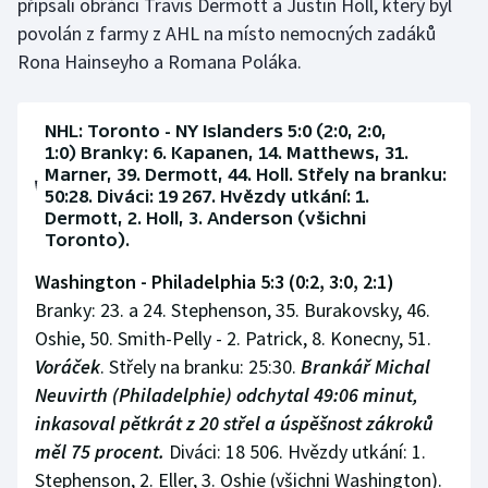
připsali obránci Travis Dermott a Justin Holl, který byl
povolán z farmy z AHL na místo nemocných zadáků
Rona Hainseyho a Romana Poláka.
NHL: Toronto - NY Islanders 5:0 (2:0, 2:0,
1:0) Branky: 6. Kapanen, 14. Matthews, 31.
Marner, 39. Dermott, 44. Holl. Střely na branku:
50:28. Diváci: 19 267. Hvězdy utkání: 1.
Dermott, 2. Holl, 3. Anderson (všichni
Toronto).
Washington - Philadelphia 5:3 (0:2, 3:0, 2:1)
Branky: 23. a 24. Stephenson, 35. Burakovsky, 46.
Oshie, 50. Smith-Pelly - 2. Patrick, 8. Konecny, 51.
Voráček
. Střely na branku: 25:30.
Brankář Michal
Neuvirth (Philadelphie) odchytal 49:06 minut,
inkasoval pětkrát z 20 střel a úspěšnost zákroků
měl 75 procent.
Diváci: 18 506. Hvězdy utkání: 1.
Stephenson, 2. Eller, 3. Oshie (všichni Washington).