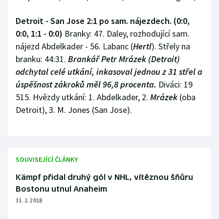
Detroit - San Jose 2:1 po sam. nájezdech. (0:0,
0:0, 1:1 - 0:0)
Branky: 47. Daley, rozhodující sam.
nájezd Abdelkader - 56. Labanc (
Hertl
). Střely na
branku: 44:31.
Brankář Petr Mrázek (Detroit)
odchytal celé utkání, inkasoval jednou z 31 střel a
úspěšnost zákroků měl 96,8 procenta.
Diváci: 19
515. Hvězdy utkání: 1. Abdelkader, 2.
Mrázek
(oba
Detroit), 3. M. Jones (San Jose).
SOUVISEJÍCÍ ČLÁNKY
Kämpf přidal druhý gól v NHL, vítěznou šňůru
Bostonu utnul Anaheim
31. 1. 2018