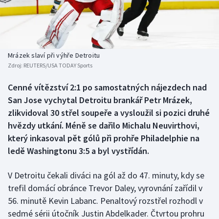
Baseball a softbal
Soutěže
Basketbal
Historické návraty
Biatlon
Aplikace ČT sport
Mrázek slaví při výhře Detroitu
Zdroj:
REUTERS/USA TODAY Sports
Boby a skeleton
AZ kvíz
Cenné vítězství 2:1 po samostatných nájezdech nad
San Jose vychytal Detroitu brankář Petr Mrázek,
Box
zlikvidoval 30 střel soupeře a vysloužil si pozici druhé
Curling
hvězdy utkání. Méně se dařilo Michalu Neuvirthovi,
který inkasoval pět gólů při prohře Philadelphie na
Dostihy
ledě Washingtonu 3:5 a byl vystřídán.
Florbal
V Detroitu čekali diváci na gól až do 47. minuty, kdy se
trefil domácí obránce Trevor Daley, vyrovnání zařídil v
Futsal
56. minutě Kevin Labanc. Penaltový rozstřel rozhodl v
sedmé sérii útočník Justin Abdelkader. Čtvrtou prohru
Golf