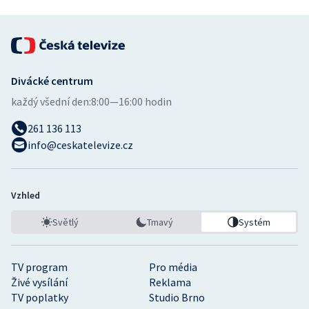
Divácké centrum
každý všední den:
8:00—16:00 hodin
261 136 113
info@ceskatelevize.cz
Vzhled
Světlý
Tmavý
Systém
TV program
Pro média
Živé vysílání
Reklama
TV poplatky
Studio Brno