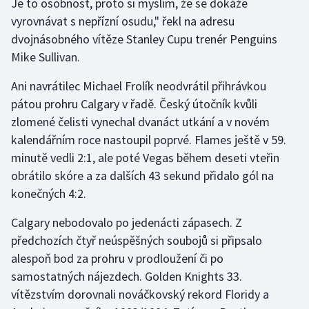
Je to osobnost, proto si myslím, že se dokáže
Stolní tenis
vyrovnávat s nepřízní osudu," řekl na adresu
dvojnásobného vítěze Stanley Cupu trenér Penguins
Triatlon
Mike Sullivan.
Veslování
Ani navrátilec Michael Frolík neodvrátil přihrávkou
pátou prohru Calgary v řadě. Český útočník kvůli
Vodní slalom
zlomené čelisti vynechal dvanáct utkání a v novém
kalendářním roce nastoupil poprvé. Flames ještě v 59.
Volejbal
minutě vedli 2:1, ale poté Vegas během deseti vteřin
obrátilo skóre a za dalších 43 sekund přidalo gól na
Ostatní
konečných 4:2.
Calgary nebodovalo po jedenácti zápasech. Z
předchozích čtyř neúspěšných soubojů si připsalo
alespoň bod za prohru v prodloužení či po
samostatných nájezdech. Golden Knights 33.
vítězstvím dorovnali nováčkovský rekord Floridy a