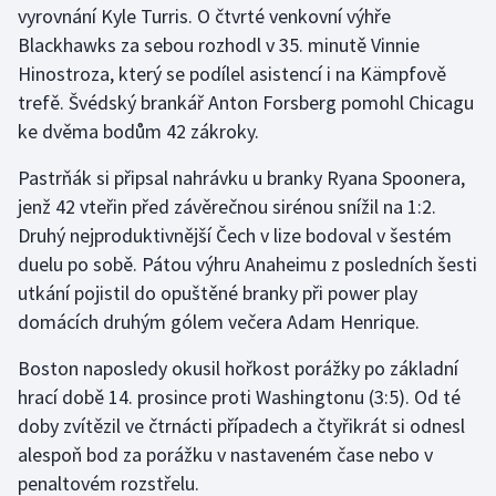
vyrovnání Kyle Turris. O čtvrté venkovní výhře
Blackhawks za sebou rozhodl v 35. minutě Vinnie
Gymnastika
Hinostroza, který se podílel asistencí i na Kämpfově
trefě. Švédský brankář Anton Forsberg pomohl Chicagu
Házená
ke dvěma bodům 42 zákroky.
Jezdectví
Pastrňák si připsal nahrávku u branky Ryana Spoonera,
jenž 42 vteřin před závěrečnou sirénou snížil na 1:2.
Judo
Druhý nejproduktivnější Čech v lize bodoval v šestém
duelu po sobě. Pátou výhru Anaheimu z posledních šesti
Krasobruslení
utkání pojistil do opuštěné branky při power play
Lezení
domácích druhým gólem večera Adam Henrique.
Boston naposledy okusil hořkost porážky po základní
Lyže a snowboard
hrací době 14. prosince proti Washingtonu (3:5). Od té
Moderní pětiboj
doby zvítězil ve čtrnácti případech a čtyřikrát si odnesl
alespoň bod za porážku v nastaveném čase nebo v
Motorsport
penaltovém rozstřelu.