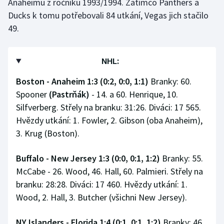
Anaheimu z ročníku 1993/1994. Zatímco Panthers a
Ducks k tomu potřebovali 84 utkání, Vegas jich stačilo
49.
NHL:
Boston - Anaheim 1:3 (0:2, 0:0, 1:1)
Branky: 60.
Spooner
(Pastrňák)
- 14. a 60. Henrique, 10.
Silfverberg. Střely na branku: 31:26. Diváci: 17 565.
Hvězdy utkání: 1. Fowler, 2. Gibson (oba Anaheim),
3. Krug (Boston).
Buffalo - New Jersey 1:3 (0:0, 0:1, 1:2)
Branky: 55.
McCabe - 26. Wood, 46. Hall, 60. Palmieri. Střely na
branku: 28:28. Diváci: 17 460. Hvězdy utkání: 1.
Wood, 2. Hall, 3. Butcher (všichni New Jersey).
NY Islanders - Florida 1:4 (0:1, 0:1, 1:2)
Branky: 46.