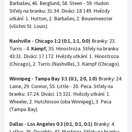
Barbašev, 46. Berglund, 58. Steen - 59. Hudon.
Střely na branku: 31:34. Diváci: 18 149. Hvězdy
utkání: 1. Hutton, 2. Barbašev, 2. Bouwmeester
(všichni St. Louis).
Nashville - Chicago 1:2 (0:1, 1:1, 0:0)
Branky: 23.
Turris - 4.
Kämpf,
35. Hinostroza. Střely na branku:
43:31. Diváci: 17 172. Hvězdy utkání: 1. Hinostroza
(Chicago), 2. Turris (Nashville), 3. Kämpf (Chicago).
Winnipeg - Tampa Bay 3:1 (0:1, 2:0, 1:0)
Branky: 24.
Laine, 29. Connor, 55. Little - 20. Peca. Střely na
branku: 37:24. Diváci: 15 321. Hvězdy utkání: 1.
Wheeler, 2. Hutchinson (oba Winnipeg), 3. Peca
(Tampa Bay).
Dallas - Los Angeles 0:3 (0:1, 0:1, 0:1)
Branky: 4.
LaDue, 26. Doughty, 42. Martinez. Střely na branku: