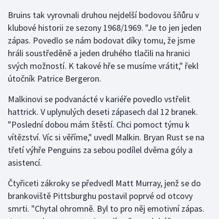
Bruins tak vyrovnali druhou nejdelší bodovou šňůru v
Olympijské hry
klubové historii ze sezony 1968/1969. "Je to jen jeden
Parasport
zápas. Povedlo se nám bodovat díky tomu, že jsme
hráli soustředěně a jeden druhého tlačili na hranici
Plavání
svých možností. K takové hře se musíme vrátit," řekl
útočník Patrice Bergeron.
Plážový volejbal
Malkinovi se podvanácté v kariéře povedlo vstřelit
Ragby
hattrick. V uplynulých deseti zápasech dal 12 branek.
"Poslední dobou mám štěstí. Chci pomoct týmu k
Rychlobruslení
vítězství. Víc si věříme," uvedl Malkin. Bryan Rust se na
třetí výhře Penguins za sebou podílel dvěma góly a
Rychlostní kanoistika
asistencí.
Short track
Čtyřiceti zákroky se předvedl Matt Murray, jenž se do
brankoviště Pittsburghu postavil poprvé od otcovy
Sportovní střelba
smrti. "Chytal ohromně. Byl to pro něj emotivní zápas.