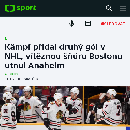
POPULÁRNÍ
SLEDOVAT
Fotbal
NHL
Kämpf přidal druhý gól v
Hokej
NHL, vítěznou šňůru Bostonu
utnul Anaheim
Tenis
ČT sport
Atletika
31. 1. 2018
|
Zdroj:
ČTK
Cyklistika
DALŠÍ SPORTY
Americký fotbal
NEPŘEHLÉDNĚTE