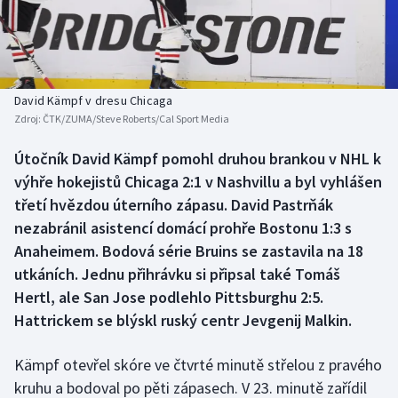
Baseball a softbal
Soutěže
Basketbal
Historické návraty
Biatlon
Aplikace ČT sport
David Kämpf v dresu Chicaga
Zdroj:
ČTK/ZUMA/Steve Roberts/Cal Sport Media
Boby a skeleton
AZ kvíz
Útočník David Kämpf pomohl druhou brankou v NHL k
výhře hokejistů Chicaga 2:1 v Nashvillu a byl vyhlášen
Box
třetí hvězdou úterního zápasu. David Pastrňák
Curling
nezabránil asistencí domácí prohře Bostonu 1:3 s
Anaheimem. Bodová série Bruins se zastavila na 18
Dostihy
utkáních. Jednu přihrávku si připsal také Tomáš
Hertl, ale San Jose podlehlo Pittsburghu 2:5.
Florbal
Hattrickem se blýskl ruský centr Jevgenij Malkin.
Futsal
Kämpf otevřel skóre ve čtvrté minutě střelou z pravého
kruhu a bodoval po pěti zápasech. V 23. minutě zařídil
Golf