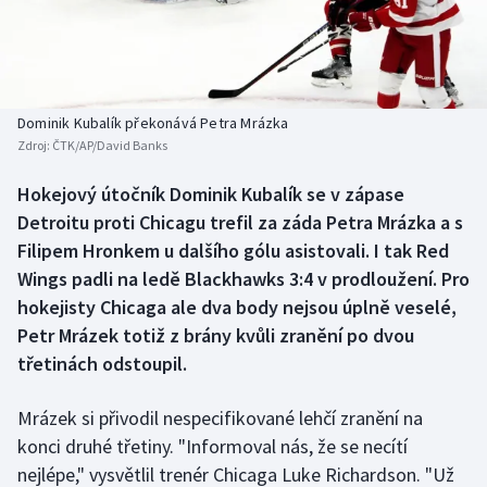
Baseball a softbal
Soutěže
Basketbal
Historické návraty
Biatlon
Aplikace ČT sport
Dominik Kubalík překonává Petra Mrázka
Zdroj:
ČTK/AP/David Banks
Boby a skeleton
AZ kvíz
Hokejový útočník Dominik Kubalík se v zápase
Detroitu proti Chicagu trefil za záda Petra Mrázka a s
Box
Filipem Hronkem u dalšího gólu asistovali. I tak Red
Curling
Wings padli na ledě Blackhawks 3:4 v prodloužení. Pro
hokejisty Chicaga ale dva body nejsou úplně veselé,
Dostihy
Petr Mrázek totiž z brány kvůli zranění po dvou
třetinách odstoupil.
Florbal
Mrázek si přivodil nespecifikované lehčí zranění na
Futsal
konci druhé třetiny. "Informoval nás, že se necítí
nejlépe," vysvětlil trenér Chicaga Luke Richardson. "Už
Golf