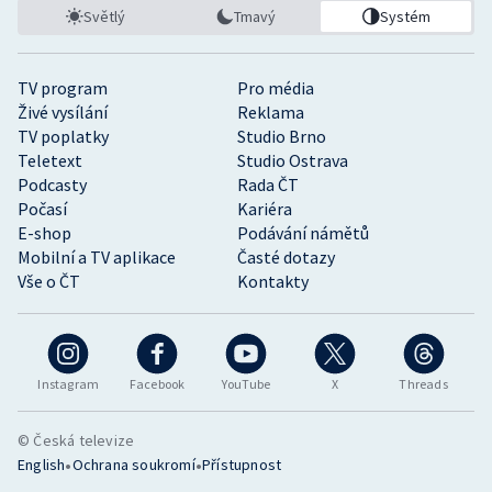
Světlý
Tmavý
Systém
TV program
Pro média
Živé vysílání
Reklama
TV poplatky
Studio Brno
Teletext
Studio Ostrava
Podcasty
Rada ČT
Počasí
Kariéra
E-shop
Podávání námětů
Mobilní a TV aplikace
Časté dotazy
Vše o ČT
Kontakty
Instagram
Facebook
YouTube
X
Threads
© Česká televize
•
•
English
Ochrana soukromí
Přístupnost