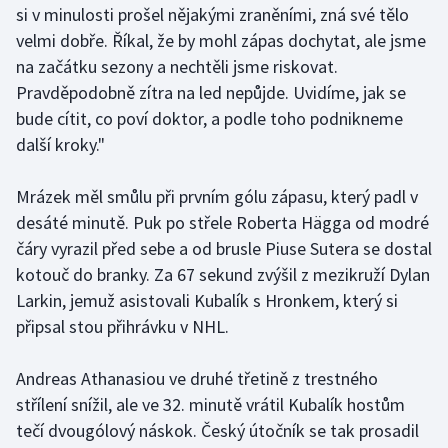
si v minulosti prošel nějakými zraněními, zná své tělo
velmi dobře. Říkal, že by mohl zápas dochytat, ale jsme
Gymnastika
na začátku sezony a nechtěli jsme riskovat.
Pravděpodobně zítra na led nepůjde. Uvidíme, jak se
Házená
bude cítit, co poví doktor, a podle toho podnikneme
Jezdectví
další kroky."
Judo
Mrázek měl smůlu při prvním gólu zápasu, který padl v
desáté minutě. Puk po střele Roberta Hägga od modré
Krasobruslení
čáry vyrazil před sebe a od brusle Piuse Sutera se dostal
kotouč do branky. Za 67 sekund zvýšil z mezikruží Dylan
Lezení
Larkin, jemuž asistovali Kubalík s Hronkem, který si
připsal stou přihrávku v NHL.
Lyže a snowboard
Andreas Athanasiou ve druhé třetině z trestného
Moderní pětiboj
střílení snížil, ale ve 32. minutě vrátil Kubalík hostům
tečí dvougólový náskok. Český útočník se tak prosadil
Motorsport