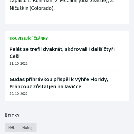
zápasu: 1. Kuhlman, 2. McCann (oba Seattle), 3.
Ničuškin (Colorado).
SOUVISEJÍCÍ ČLÁNKY
Palát se trefil dvakrát, skórovali i další čtyři
Češi
21. 10. 2022
Gudas přihrávkou přispěl k výhře Floridy,
Francouz zůstal jen na lavičce
20. 10. 2022
ŠTÍTKY
NHL
Hokej