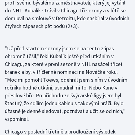
proti svému bývalému zaměstnavateli, který jej vytáhl
Olympijské hry
do NHL. Kubalík strávil v Chicagu tři sezony a v létě se
domluvil na smlouvě v Detroitu, kde nasbíral v úvodních
Parasport
čtyřech zápasech pět bodů (2+3).
Plavání
"Už před startem sezony jsem se na tento zápas
Plážový volejbal
ohromně těšil," řekl Kubalík ještě před utkáním v
Chicagu, za které v první sezoně v NHL nasázel třicet
Ragby
branek a byl v tříčlenné nominaci na Nováčka roku.
"Moc mi pomohl Toews, odehrál jsem s ním v úvodním
Rychlobruslení
ročníku hodně utkání, usnadnil mi to. Nebo Kane v
přesilové hře. Po příchodu ze švýcarské ligy jsem byl
Rychlostní kanoistika
šťastný, že sdílím jednu kabinu s takovými hráči. Bylo
Short track
úžasné je denně sledovat, poznávat a učit se od nich,"
vzpomínal.
Sportovní střelba
Chicago v poslední třetině a prodloužení výsledek