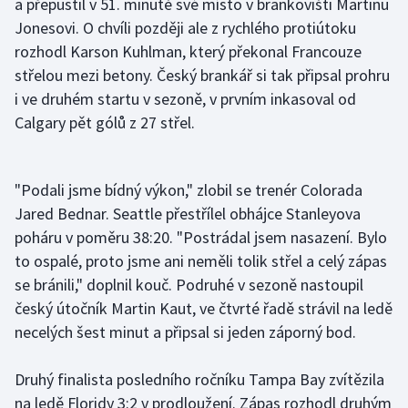
a přepustil v 51. minutě své místo v brankovišti Martinu
Jonesovi. O chvíli později ale z rychlého protiútoku
rozhodl Karson Kuhlman, který překonal Francouze
střelou mezi betony. Český brankář si tak připsal prohru
i ve druhém startu v sezoně, v prvním inkasoval od
Calgary pět gólů z 27 střel.
"Podali jsme bídný výkon," zlobil se trenér Colorada
Jared Bednar. Seattle přestřílel obhájce Stanleyova
poháru v poměru 38:20. "Postrádal jsem nasazení. Bylo
to ospalé, proto jsme ani neměli tolik střel a celý zápas
se bránili," doplnil kouč. Podruhé v sezoně nastoupil
český útočník Martin Kaut, ve čtvrté řadě strávil na ledě
necelých šest minut a připsal si jeden záporný bod.
Druhý finalista posledního ročníku Tampa Bay zvítězila
na ledě Floridy 3:2 v prodloužení. Zápas rozhodl druhým