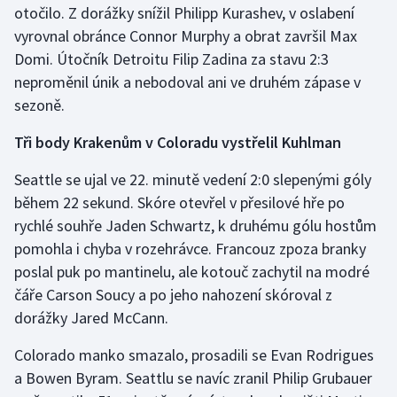
otočilo. Z dorážky snížil Philipp Kurashev, v oslabení
Stolní tenis
vyrovnal obránce Connor Murphy a obrat završil Max
Triatlon
Domi. Útočník Detroitu Filip Zadina za stavu 2:3
neproměnil únik a nebodoval ani ve druhém zápase v
Veslování
sezoně.
Vodní slalom
Tři body Krakenům v Coloradu vystřelil Kuhlman
Seattle se ujal ve 22. minutě vedení 2:0 slepenými góly
Volejbal
během 22 sekund. Skóre otevřel v přesilové hře po
rychlé souhře Jaden Schwartz, k druhému gólu hostům
Ostatní
pomohla i chyba v rozehrávce. Francouz zpoza branky
poslal puk po mantinelu, ale kotouč zachytil na modré
čáře Carson Soucy a po jeho nahození skóroval z
dorážky Jared McCann.
Colorado manko smazalo, prosadili se Evan Rodrigues
a Bowen Byram. Seattlu se navíc zranil Philip Grubauer