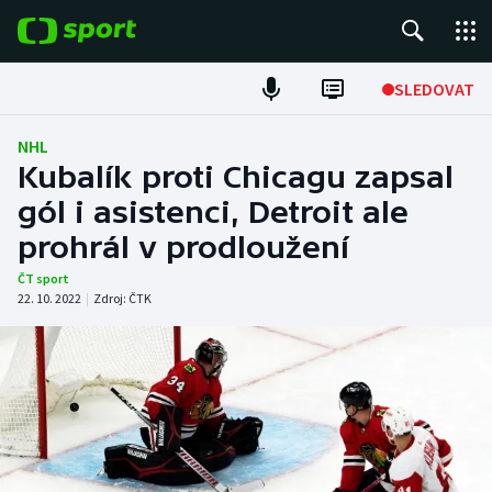
POPULÁRNÍ
SLEDOVAT
Fotbal
NHL
Kubalík proti Chicagu zapsal
Hokej
gól i asistenci, Detroit ale
prohrál v prodloužení
Tenis
ČT sport
Atletika
22. 10. 2022
|
Zdroj:
ČTK
Cyklistika
DALŠÍ SPORTY
Americký fotbal
NEPŘEHLÉDNĚTE