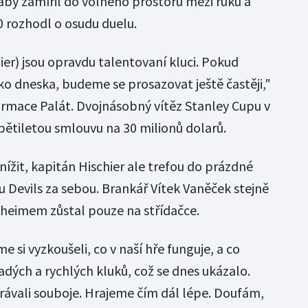
 aby zamířil do volného prostoru mezi ruku a
0 rozhodl o osudu duelu.
hier) jsou opravdu talentovaní kluci. Pokud
ko dneska, budeme se prosazovat ještě častěji,"
ormace Palát. Dvojnásobný vítěz Stanley Cupu v
pětiletou smlouvu na 30 milionů dolarů.
nížit, kapitán Hischier ale trefou do prázdné
u Devils za sebou. Brankář Vítek Vaněček stejně
naheimem zůstal pouze na střídačce.
 si vyzkoušeli, co v naší hře funguje, a co
ých a rychlých kluků, což se dnes ukázalo.
hrávali souboje. Hrajeme čím dál lépe. Doufám,