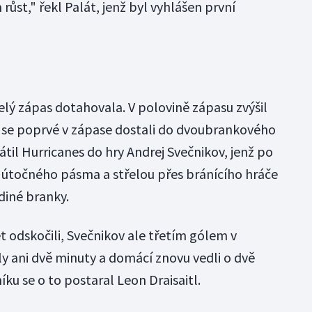
růst," řekl Palát, jenž byl vyhlášen první
lý zápas dotahovala. V polovině zápasu zvýšil
s se poprvé v zápase dostali do dvoubrankového
til Hurricanes do hry Andrej Svečnikov, jenž po
o útočného pásma a střelou přes bránícího hráče
ediné branky.
ět odskočili, Svečnikov ale třetím gólem v
ly ani dvě minuty a domácí znovu vedli o dvě
íku se o to postaral Leon Draisaitl.