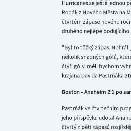
Hurricanes se ještě jednou při
Rodák z Nového Města na Mor
čtvrtém zápase nového ročník
druhého nejlépe bodujícího 
"Byl to těžký zápas. Nehrál
několik snadných gólů, kter
čtyři góly, měli bychom vyhr
krajana Davida Pastrňáka ztrá
Boston - Anaheim 2:1 po s
Pastrňák ve čtvrtečním prog
jeho příspěvku udolal Anahe
čtvrtý z pěti zápasů rozjížd