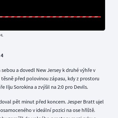
HL
:4
a sebou a dovedl New Jersey k druhé výhře v
l těsně před polovinou zápasu, kdy z prostoru
e Ilju Sorokina a zvýšil na 2:0 pro Devils.
doval pět minut před koncem. Jesper Bratt ujel
osamoceného v ideální pozici na ose hřiště.