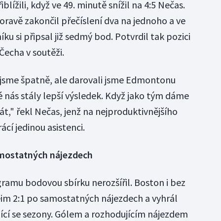
blížili, když ve 49. minutě snížil na 4:5 Nečas.
avě zakončil přečíslení dva na jednoho a ve
u si připsal již sedmý bod. Potvrdil tak pozici
Čecha v soutěži.
i jsme špatně, ale darovali jsme Edmontonu
é nás stály lepší výsledek. Když jako tým dáme
át," řekl Nečas, jenž na nejproduktivnějšího
cí jedinou asistenci.
amostatných nájezdech
ramu bodovou sbírku nerozšířil. Boston i bez
im 2:1 po samostatných nájezdech a vyhrál
ějící se sezony. Gólem a rozhodujícím nájezdem