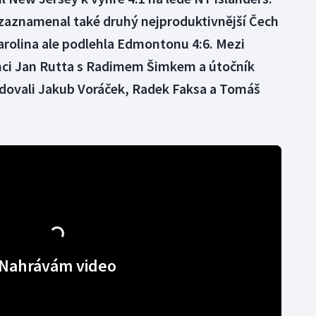
 zaznamenal také druhý nejproduktivnější Čech
arolina ale podlehla Edmontonu 4:6. Mezi
ránci Jan Rutta s Radimem Šimkem a útočník
 radovali Jakub Voráček, Radek Faksa a Tomáš
Nahrávám video