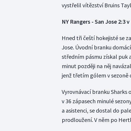
vystřelil vítězství Bruins Tay
NY Rangers - San Jose 2:3 v
Hned tři čeští hokejisté se z
Jose. Úvodní branku domácích
středním pásmu získal puk a
minut později na něj navázal
jenž třetím gólem v sezoně o
Vyrovnávací branku Sharks o
v 36 zápasech minulé sezon
a asistenci, se dostal do pa
prodloužení. V něm po Hertlo