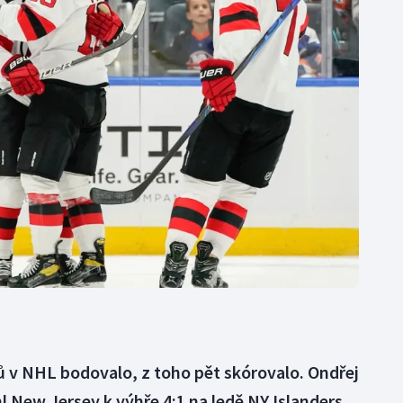
Moderní pětiboj
Triatlon
Motorsport
Veslování
Olympijské hry
Vodní slalom
Parasport
Volejbal
Plavání
Ostatní
Plážový volejbal
 v NHL bodovalo, z toho pět skórovalo. Ondřej
New Jersey k výhře 4:1 na ledě NY Islanders.