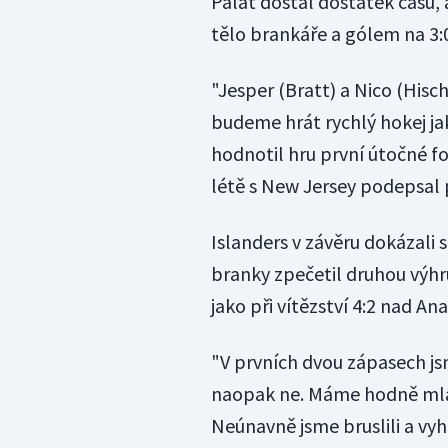
Palát dostal dostatek času,
tělo brankáře a gólem na 3:
"Jesper (Bratt) a Nico (Hisc
budeme hrát rychlý hokej ja
hodnotil hru první útočné f
létě s New Jersey podepsal 
Islanders v závěru dokázali s
branky zpečetil druhou výhr
jako při vítězství 4:2 nad A
"V prvních dvou zápasech jsme
naopak ne. Máme hodně mlad
Neúnavně jsme bruslili a vy