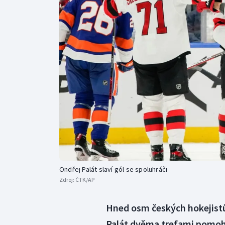
Curling
Dostihy
Florbal
Futsal
Golf
Gymnastika
Ondřej Palát slaví gól se spoluhráči
Zdroj:
ČTK/AP
Hned osm českých hokejistů
Palát dvěma trefami pomohl 