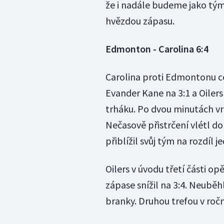
že i nadále budeme jako tým 
hvězdou zápasu.
Edmonton - Carolina 6:4
Carolina proti Edmontonu ce
Evander Kane na 3:1 a Oiler
trháku. Po dvou minutách vrá
Nečasově přistrčení vlétl d
přiblížil svůj tým na rozdíl j
Oilers v úvodu třetí části op
zápase snížil na 3:4. Neuběh
branky. Druhou trefou v ročn