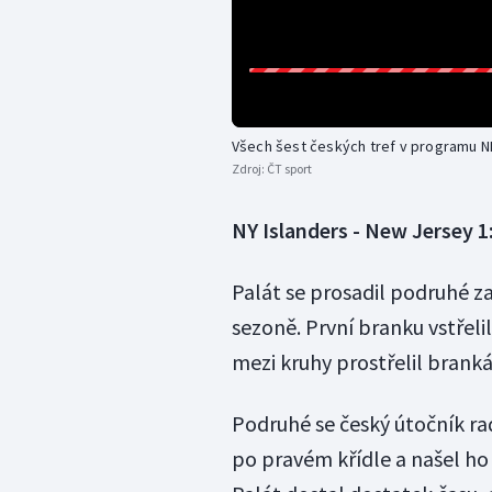
Všech šest českých tref v programu N
Zdroj:
ČT sport
NY Islanders - New Jersey 1
Palát se prosadil podruhé z
sezoně. První branku vstřeli
mezi kruhy prostřelil brankář
Podruhé se český útočník ra
po pravém křídle a našel ho 