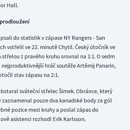
lor Hall.
 prodloužení
apsali do statistik v zápase NY Rangers - San
 vstřelil ve 22. minutě Chytil. Český útočník ve
 střelou z pravého kruhu srovnal na 1:1. O sedm
 nejproduktivnější hráč soutěže Artěmij Panarin,
točil stav zápasu na 2:1.
bstaral sváteční střelec Šimek. Obránce, který
y zaznamenal pouze dva kanadské body za gól
lebné pozice mezi kruhy a poslal zápas do
vě asistenci rozhodl Erik Karlsson.