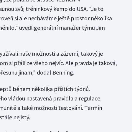
sunou svůj tréninkový kemp do USA. "Je to
oveň si ale necháváme ještě prostor několika
měnilo," uvedl generální manažer týmu Jim
žívali naše možnosti a zázemí, takový je
m si přáli ze všeho nejvíc. Ale pravda je taková,
přesunu jinam," dodal Benning.
eptů během několika příštích týdnů.
ho vládou nastavená pravidla a regulace,
munitě a také možnosti testování. Termín
tále nejistý.