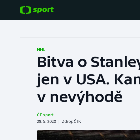
POPULÁRNÍ
DALŠÍ SPORTY
Fotbal
Americký fotbal
NHL
Bitva o Stanl
Hokej
Baseball a softbal
jen v USA. Ka
Tenis
Basketbal
Atletika
v nevýhodě
Biatlon
Cyklistika
Boby a skeleton
ČT sport
28. 5. 2020
|
Zdroj:
ČTK
Box