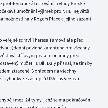
je problematické testování, u vlády Britské
očekává umožnění výjimek pro NHL, největší
na možnosti haly Rogers Place a jejího zázemí
o veřejné zdraví Theresa Tamová ale před
e dvoutýdenní povinná karanténa pro všechny
le zůstává klíčovým prvkem ochrany před
ostavený muž NHL Bill Daly přiznal, že tím by
ředem ztracené. S ohledem na všechny
jší vyhlídky ze zástupců USA Las Vegas a
chybějí mezi 24 týmy, jichž se má pokračování
jí, že pokud se situace nezmění v