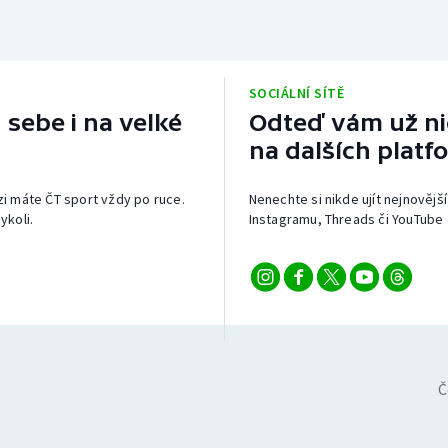
SOCIÁLNÍ SÍTĚ
 sebe i na velké
Odteď vám už nic
na dalších platf
izi máte ČT sport vždy po ruce.
Nenechte si nikde ujít nejnovější
ykoli.
Instagramu, Threads či YouTube 
Č