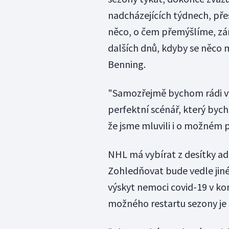
nadcházejících týdnech, pře
něco, o čem přemýšlíme, zár
dalších dnů, kdyby se něco 
Benning.
"Samozřejmě bychom rádi vyu
perfektní scénář, který bycho
že jsme mluvili i o možném 
NHL má vybírat z desítky ad
Zohledňovat bude vedle jiné
výskyt nemoci covid-19 v ko
možného restartu sezony je s