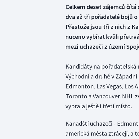
Celkem deset zájemců čítá o
dva až tři pořadatelé bojů 
Přestože jsou tři z nich z 
nuceno vybírat kvůli přetr
mezi uchazeči z území Spoj
Kandidáty na pořadatelská m
Východní a druhé v Západní 
Edmonton, Las Vegas, Los An
Toronto a Vancouver. NHL zva
vybrala ještě i třetí místo.
Kanadští uchazeči - Edmont
americká města ztrácejí, a t