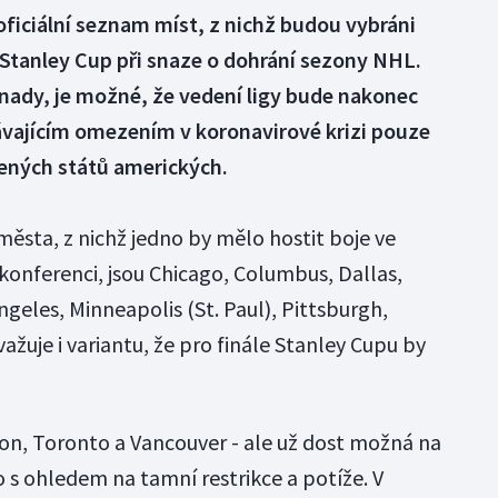
ficiální seznam míst, z nichž budou vybráni
o Stanley Cup při snaze o dohrání sezony NHL.
Kanady, je možné, že vedení ligy bude nakonec
vávajícím omezením v koronavirové krizi pouze
ených států amerických.
ěsta, z nichž jedno by mělo hostit boje ve
konferenci, jsou Chicago, Columbus, Dallas,
geles, Minneapolis (St. Paul), Pittsburgh,
žuje i variantu, že pro finále Stanley Cupu by
on, Toronto a Vancouver - ale už dost možná na
o s ohledem na tamní restrikce a potíže. V