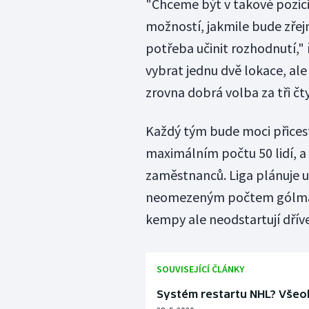
"Chceme být v takové pozic
možností, jakmile bude zřejm
potřeba učinit rozhodnutí,
vybrat jednu dvě lokace, ale 
zrovna dobrá volba za tři čt
Každý tým bude moci přices
maximálním počtu 50 lidí, a 
zaměstnanců. Liga plánuje u
neomezeným počtem gólmanů
kempy ale neodstartují dřív
SOUVISEJÍCÍ ČLÁNKY
Systém restartu NHL? Všeob