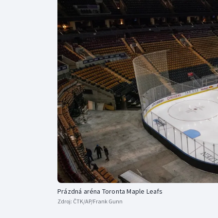
Curling
Dostihy
Florbal
Futsal
Golf
Gymnastika
Prázdná aréna Toronta Maple Leafs
Zdroj:
ČTK/AP/Frank Gunn