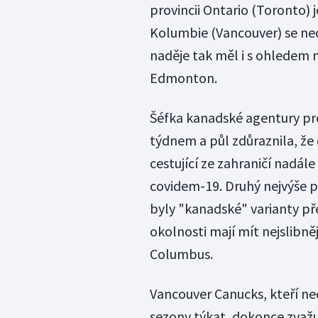
provincii Ontario (Toronto) 
Kolumbie (Vancouver) se ne
naděje tak měl i s ohledem 
Edmonton.
Šéfka kanadské agentury pr
týdnem a půl zdůraznila, ž
cestující ze zahraničí nadá
covidem-19. Druhý nejvýše p
byly "kanadské" varianty p
okolnosti mají mít nejslibně
Columbus.
Vancouver Canucks, kteří ne
sezony týkat, dokonce zvažu