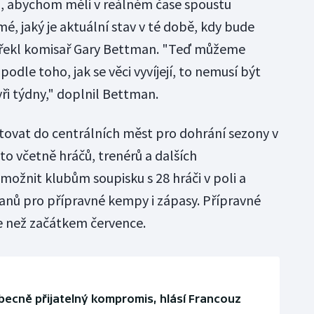
i, abychom měli v reálném čase spoustu
é, jaký je aktuální stav v té době, kdy bude
" řekl komisař Gary Bettman. "Teď můžeme
podle toho, jak se věci vyvíjejí, to nemusí být
yři týdny," doplnil Bettman.
tovat do centrálních měst pro dohrání sezony v
to včetně hráčů, trenérů a dalších
možnit klubům soupisku s 28 hráči v poli a
 pro přípravné kempy i zápasy. Přípravné
e než začátkem července.
ecně přijatelný kompromis, hlásí Francouz