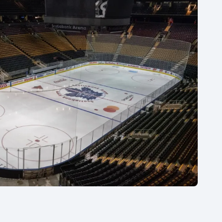
Moderní pětiboj
Triatlon
Motorsport
Veslování
Olympijské hry
Vodní slalom
Parasport
Volejbal
Plavání
Ostatní
Plážový volejbal