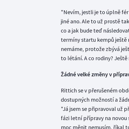
"Nevím, jestli je to úplně f
jiné ano. Ale to už prostě t
co a jak bude teď následovat
termíny startu kempů ještě 
nemáme, protože zbývá ješt
to létání. A co rodiny? Ještě
Žádné velké změny v přípra
Rittich se v přerušeném ob
dostupných možností a žádn
"Já jsem se připravoval už p
fázi letní přípravy na novo
moc měnit nemusím, říkal to 