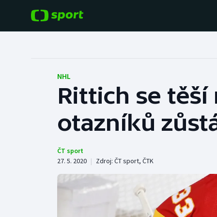
POPULÁRNÍ
DALŠÍ SPORTY
Fotbal
Americký fotbal
NHL
Rittich se těš
Hokej
Baseball a softbal
otazníků zůst
Tenis
Basketbal
Atletika
Biatlon
ČT sport
27. 5. 2020
|
Zdroj:
ČT sport
,
ČTK
Cyklistika
Boby a skeleton
Box