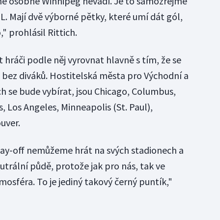
Mně osobně Winnipeg nevadí. Je to samozřejmě
L. Mají dvě výborné pětky, které umí dát gól,
" prohlásil Rittich.
hráči podle něj vyrovnat hlavně s tím, že se
 bez diváků. Hostitelská města pro Východní a
ch se bude vybírat, jsou Chicago, Columbus,
 Los Angeles, Minneapolis (St. Paul),
uver.
lay-off nemůžeme hrát na svých stadionech a
utrální půdě, protože jak pro nás, tak ve
osféra. To je jediný takový černý puntík,"