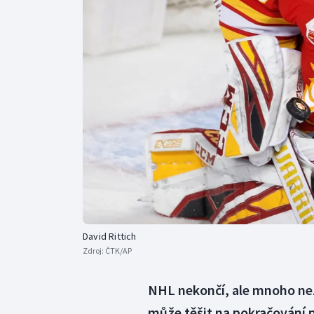
Curling
Dostihy
Florbal
Futsal
Golf
Gymnastika
David Rittich
Zdroj:
ČTK/AP
NHL nekončí, ale mnoho nez
může těšit na pokračování 