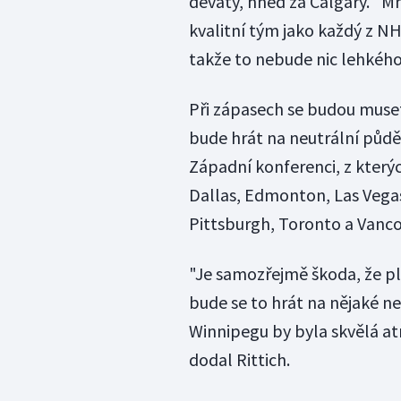
devátý, hned za Calgary. "
kvalitní tým jako každý z NH
takže to nebude nic lehkého,
Při zápasech se budou muset 
bude hrát na neutrální půdě
Západní konferenci, z který
Dallas, Edmonton, Las Vegas,
Pittsburgh, Toronto a Vanco
"Je samozřejmě škoda, že p
bude se to hrát na nějaké ne
Winnipegu by byla skvělá atm
dodal Rittich.