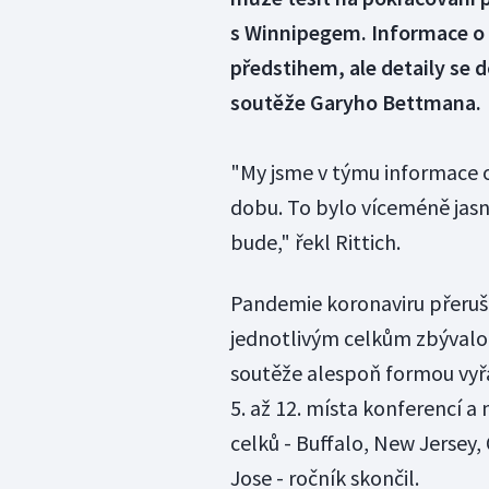
s Winnipegem. Informace o 
předstihem, ale detaily se 
soutěže Garyho Bettmana.
"My jsme v týmu informace o
dobu. To bylo víceméně jasné
bude," řekl Rittich.
Pandemie koronaviru přeruši
jednotlivým celkům zbývalo 
soutěže alespoň formou vyřa
5. až 12. místa konferencí a
celků - Buffalo, New Jersey,
Jose - ročník skončil.