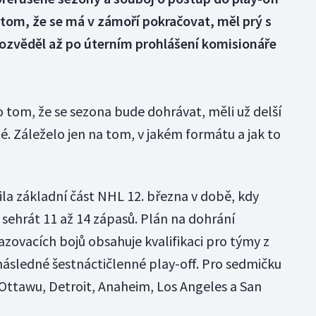
tom, že se má v zámoří pokračovat, měl prý s
dozvěděl až po úterním prohlášení komisionáře
 tom, že se sezona bude dohrávat, měli už delší
. Záleželo jen na tom, v jakém formátu a jak to
la základní část NHL 12. března v době, kdy
sehrát 11 až 14 zápasů. Plán na dohrání
zovacích bojů obsahuje kvalifikaci pro týmy z
 následné šestnáctičlenné play-off. Pro sedmičku
 Ottawu, Detroit, Anaheim, Los Angeles a San