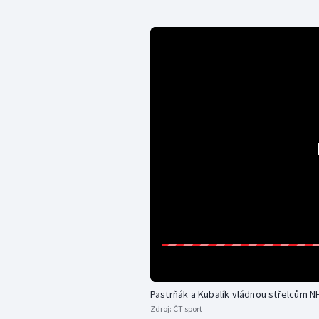
Pastrňák a Kubalík vládnou střelcům N
Zdroj:
ČT sport