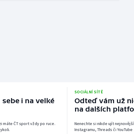
SOCIÁLNÍ SÍTĚ
 sebe i na velké
Odteď vám už nic
na dalších platf
izi máte ČT sport vždy po ruce.
Nenechte si nikde ujít nejnovější
ykoli.
Instagramu, Threads či YouTube 