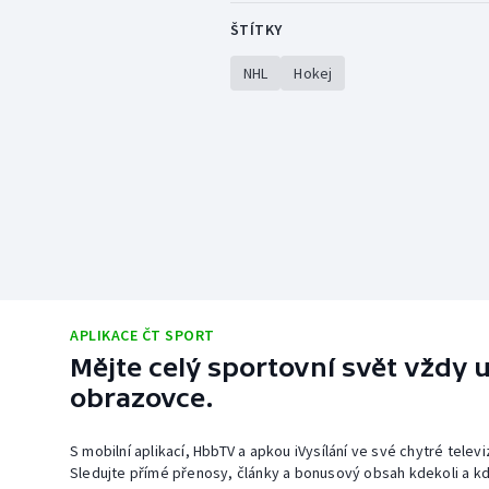
ŠTÍTKY
NHL
Hokej
APLIKACE ČT SPORT
Mějte celý sportovní svět vždy u
obrazovce.
S mobilní aplikací, HbbTV a apkou iVysílání ve své chytré telev
Sledujte přímé přenosy, články a bonusový obsah kdekoli a kd