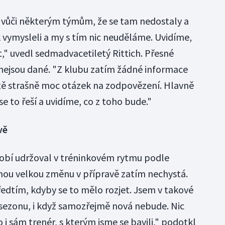
ér vůči některým týmům, že se tam nedostaly a
ak vymysleli a my s tím nic neuděláme. Uvidíme,
," uvedl sedmadvacetiletý Rittich. Přesné
nejsou dané. "Z klubu zatím žádné informace
ě strašně moc otázek na zodpovězení. Hlavně
 se to řeší a uvidíme, co z toho bude."
vě
dobí udržoval v tréninkovém rytmu podle
ou velkou změnu v přípravě zatím nechystá.
ředtím, kdyby se to mělo rozjet. Jsem v takové
u sezonu, i když samozřejmě nová nebude. Nic
i sám trenér, s kterým jsme se bavili," podotkl