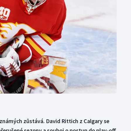
Moderní pětiboj
Triatlon
Motorsport
Veslování
Olympijské hry
Vodní slalom
Parasport
Volejbal
Plavání
Ostatní
Plážový volejbal
námých zůstává. David Rittich z Calgary se
přerušené sezony a souboj o postup do play-off