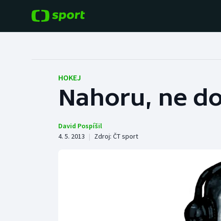
POPULÁRNÍ
DALŠÍ SPORTY
Fotbal
Americký fotbal
HOKEJ
Nahoru, ne do
Hokej
Baseball a softbal
Tenis
Basketbal
David Pospíšil
4. 5. 2013
|
Zdroj:
ČT sport
Atletika
Biatlon
Cyklistika
Boby a skeleton
Box