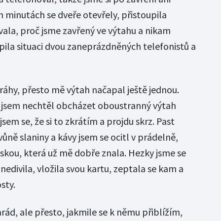
ch minutách se dveře otevřely, přistoupila
vala, proč jsme zavřený ve výtahu a nikam
ila situaci dvou zaneprázdněných telefonistů a
dráhy, přesto mě výtah načapal ještě jednou.
i jsem nechtěl obcházet oboustranný výtah
em se, že si to zkrátím a projdu skrz. Past
ně slaniny a kávy jsem se ocitl v prádelně,
skou, která už mě dobře znala. Hezky jsme se
nedivila, vložila svou kartu, zeptala se kam a
sty.
ád, ale přesto, jakmile se k němu přiblížím,