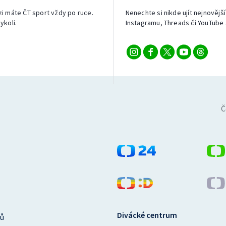
izi máte ČT sport vždy po ruce.
Nenechte si nikde ujít nejnovější
ykoli.
Instagramu, Threads či YouTube 
Č
Divácké centrum
ů