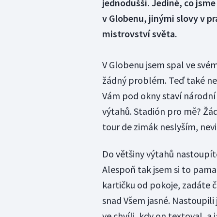
jednodušší. Jediné, co jsme 
v Globenu, jinými slovy v pr
mistrovství světa.
V Globenu jsem spal ve svém
žádný problém. Teď také ne
Vám pod okny staví národní 
výtahů. Stadión pro mě? Žá
tour de zimák neslyším, nevi
Do většiny výtahů nastoupíte
Alespoň tak jsem si to pama
kartičku od pokoje, zadáte č
snad Všem jasné. Nastoupili
ve chvíli, kdy on textoval, a 