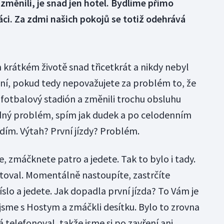
změnili, je snad jen hotel. Bydlíme přímo
áci. Za zdmi našich pokojů se totiž odehrává
 krátkém životě snad třicetkrát a nikdy nebyl
ní, pokud tedy nepovažujete za problém to, že
fotbalový stadión a změnili trochu obsluhu
dný problém, spím jak dudek a po celodenním
dím. Výtah? První jízdy? Problém.
, zmáčknete patro a jedete. Tak to bylo i tady.
toval. Momentálně nastoupíte, zastrčíte
íslo a jedete. Jak dopadla první jízda? To Vám je
 jsme s Hostym a zmáčkli desítku. Bylo to zrovna
já telefonoval, takže jsme si po zavření ani