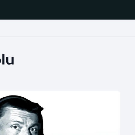
Házená
Ragby
lu
Jezdectví
Rychlobruslení
Rychlostní
Judo
kanoistika
Krasobruslení
Short track
Lezení
Sportovní střelba
Lyže a snowboard
Stolní tenis