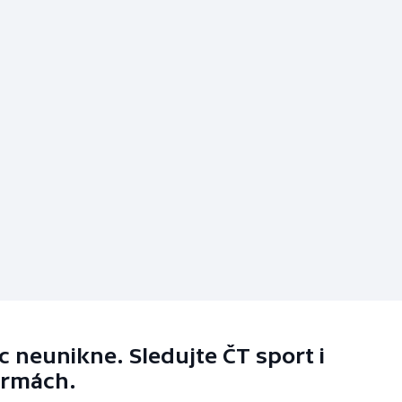
 neunikne. Sledujte ČT sport i
ormách.