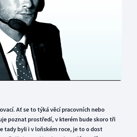
Moderní pětiboj
Triatlon
Motorsport
Veslování
Olympijské hry
Vodní slalom
Parasport
Volejbal
Plavání
Ostatní
Plážový volejbal
vací. Ať se to týká věcí pracovních nebo
e poznat prostředí, v kterém bude skoro tři
 tady byli i v loňském roce, je to o dost