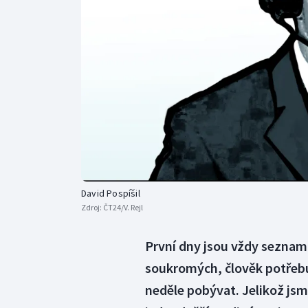
Curling
Dostihy
Florbal
Futsal
Golf
Gymnastika
David Pospíšil
Zdroj:
ČT24/V. Rejl
První dny jsou vždy seznamo
soukromých, člověk potřebuj
neděle pobývat. Jelikož jsme