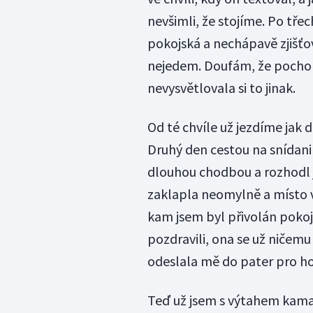
nevšimli, že stojíme. Po tře
pokojská a nechápavě zjišťo
nejedem. Doufám, že pochop
nevysvětlovala si to jinak.
Od té chvíle už jezdíme jak 
Druhý den cestou na snídan
dlouhou chodbou a rozhodl js
zaklapla neomylně a místo vů
kam jsem byl přivolán pokoj
pozdravili, ona se už ničemu 
odeslala mě do pater pro ho
Teď už jsem s výtahem kamar