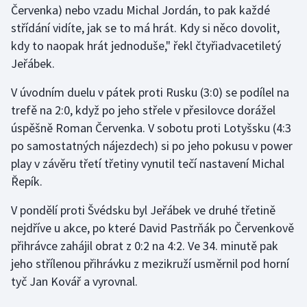
Červenka) nebo vzadu Michal Jordán, to pak každé
střídání vidíte, jak se to má hrát. Kdy si něco dovolit,
Gymnastika
kdy to naopak hrát jednoduše," řekl čtyřiadvacetiletý
Jeřábek.
Házená
V úvodním duelu v pátek proti Rusku (3:0) se podílel na
Jezdectví
trefě na 2:0, když po jeho střele v přesilovce dorážel
úspěšně Roman Červenka. V sobotu proti Lotyšsku (4:3
Judo
po samostatných nájezdech) si po jeho pokusu v power
play v závěru třetí třetiny vynutil tečí nastavení Michal
Krasobruslení
Řepík.
Lezení
V pondělí proti Švédsku byl Jeřábek ve druhé třetině
nejdříve u akce, po které David Pastrňák po Červenkově
Lyže a snowboard
přihrávce zahájil obrat z 0:2 na 4:2. Ve 34. minutě pak
Moderní pětiboj
jeho střílenou přihrávku z mezikruží usměrnil pod horní
tyč Jan Kovář a vyrovnal.
Motorsport