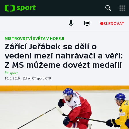
POPULÁRNÍ
SLEDOVAT
Fotbal
MISTROVSTVÍ SVĚTA V HOKEJI
Zářící Jeřábek se dělí o
Hokej
vedení mezi nahrávači a věří:
Z MS můžeme dovézt medaili
Tenis
ČT sport
Atletika
10. 5. 2016
|
Zdroj:
ČT sport
,
ČTK
Cyklistika
DALŠÍ SPORTY
Americký fotbal
NEPŘEHLÉDNĚTE