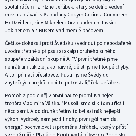
Stolní tenis
spoluhráčem i z Plzně Jeřábek, který se dělí o vedení
mezi nahrávači s Kanaďany Codym Cecim a Connorem
Triatlon
McDavidem, Finy Mikaelem Granlundem a Jussim
Jokinenem a s Rusem Vadimem Šipačovem.
Veslování
Češi se dokázali proti Švédsku zvednout po nepodařené
Vodní slalom
úvodní třetině a připsali si skalp i druhého silného
soupeře v základní skupině A. "V první třetině jsme
Volejbal
nehráli ani tak zle jako naivně, dělali jsme hloupé chyby.
A to i při naší přesilovce. Pustili jsme Švédy do
Ostatní
zbytečných brejků a oni to potrestali," řekl Jeřábek.
Pomohla podle něj v první pauze promluva nejen
trenéra Vladimíra Vůjtka. "Museli jsme si k tomu říct i
něco sami. A od druhé třetiny to byl asi náš nejlepší
výkon. Vydržely nám jezdit nohy, první gól nám dal
energii," pochvaloval si proměnu Jeřábek, který v příští
sezoně míří z Plzně do Kontinentální ligy do Podolsku.