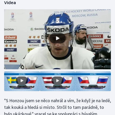
Videa
Olympijské hry
Parasport
Plavání
Plážový volejbal
Ragby
Rychlobruslení
Rychlostní kanoistika
Short track
"S Honzou jsem se něco nahrál a vím, že když je na ledě,
Sportovní střelba
tak kouká a hledá si místo. Strčil to tam parádně, to
bylo ukázkové," vracel se ke spolupráci s bývalým