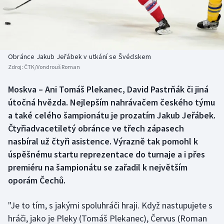
Baseball a softbal
Soutěže
Basketbal
Historické návraty
Biatlon
Aplikace ČT sport
Obránce Jakub Jeřábek v utkání se Švédskem
Zdroj:
ČTK/Vondrouš Roman
Boby a skeleton
AZ kvíz
Moskva – Ani Tomáš Plekanec, David Pastrňák či jiná
útočná hvězda. Nejlepším nahrávačem českého týmu
Box
a také celého šampionátu je prozatím Jakub Jeřábek.
Curling
Čtyřiadvacetiletý obránce ve třech zápasech
nasbíral už čtyři asistence. Výrazně tak pomohl k
Dostihy
úspěšnému startu reprezentace do turnaje a i přes
premiéru na šampionátu se zařadil k největším
Florbal
oporám Čechů.
Futsal
"Je to tím, s jakými spoluhráči hraji. Když nastupujete s
hráči, jako je Pleky (Tomáš Plekanec), Červus (Roman
Golf