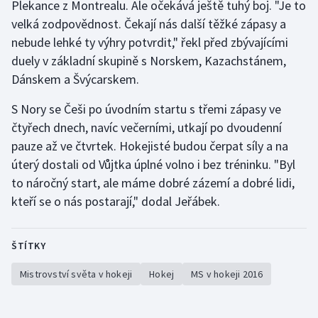
Plekance z Montrealu. Ale očekává ještě tuhý boj. "Je to
velká zodpovědnost. Čekají nás další těžké zápasy a
nebude lehké ty výhry potvrdit," řekl před zbývajícími
duely v základní skupině s Norskem, Kazachstánem,
Dánskem a Švýcarskem.
S Nory se Češi po úvodním startu s třemi zápasy ve
čtyřech dnech, navíc večerními, utkají po dvoudenní
pauze až ve čtvrtek. Hokejisté budou čerpat síly a na
úterý dostali od Vůjtka úplné volno i bez tréninku. "Byl
to náročný start, ale máme dobré zázemí a dobré lidi,
kteří se o nás postarají," dodal Jeřábek.
ŠTÍTKY
Mistrovství světa v hokeji
Hokej
MS v hokeji 2016