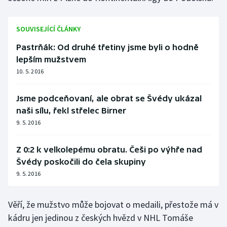
SOUVISEJÍCÍ ČLÁNKY
Pastrňák: Od druhé třetiny jsme byli o hodně
lepším mužstvem
10. 5. 2016
Jsme podceňovaní, ale obrat se Švédy ukázal
naši sílu, řekl střelec Birner
9. 5. 2016
Z 0:2 k velkolepému obratu. Češi po výhře nad
Švédy poskočili do čela skupiny
9. 5. 2016
Věří, že mužstvo může bojovat o medaili, přestože má v
kádru jen jedinou z českých hvězd v NHL Tomáše