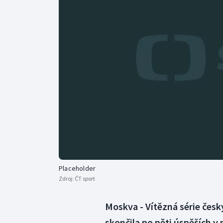
Curling
Dostihy
Florbal
Futsal
Golf
Gymnastika
Placeholder
Zdroj:
ČT sport
Moskva - Vítězná série česk
skončila po pěti úspěších v