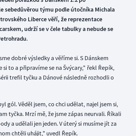
le sebedůvěrou týmu podle útočníka Michala
trovského Liberce věří, že reprezentace
carskem, udrží se v čele tabulky a nebude se
Petrohradu.
i jsme dobré výsledky a věříme si. S Dánskem
 si to a připravíme se na Švýcary," řekl Řepík,
sérii trefil tyčku a Dánové následně rozhodli o
yl gól. Věděl jsem, co chci udělat, najel jsem si,
am tyčka. Mrzí mě, že jsme zápas neurvali. Říkali
dy a udělali jen jeden. V úterý si musíme jít za
om chtěli uhájit," uvedl Řepík.