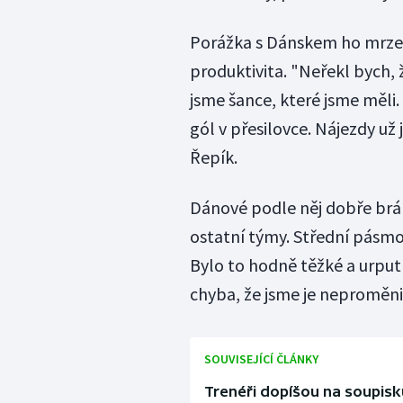
Porážka s Dánskem ho mrzel
produktivita. "Neřekl bych, 
jsme šance, které jsme měli. 
gól v přesilovce. Nájezdy už
Řepík.
Dánové podle něj dobře bráni
ostatní týmy. Střední pásmo
Bylo to hodně těžké a urputn
chyba, že jsme je neproměnil
SOUVISEJÍCÍ ČLÁNKY
Trenéři dopíšou na soupis