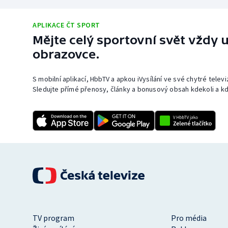
APLIKACE ČT SPORT
Mějte celý sportovní svět vždy u
obrazovce.
S mobilní aplikací, HbbTV a apkou iVysílání ve své chytré telev
Sledujte přímé přenosy, články a bonusový obsah kdekoli a kd
TV program
Pro média