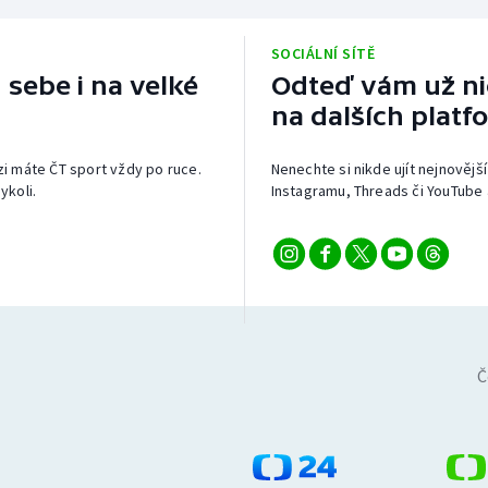
SOCIÁLNÍ SÍTĚ
 sebe i na velké
Odteď vám už nic
na dalších platf
izi máte ČT sport vždy po ruce.
Nenechte si nikde ujít nejnovější
ykoli.
Instagramu, Threads či YouTube 
Č