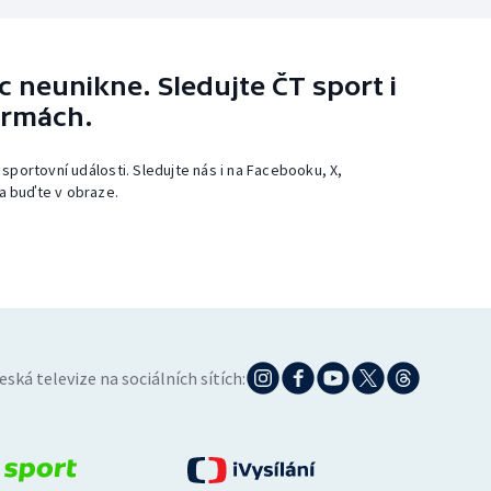
 neunikne. Sledujte ČT sport i
ormách.
 sportovní události. Sledujte nás i na Facebooku, X,
a buďte v obraze.
eská televize na sociálních sítích: