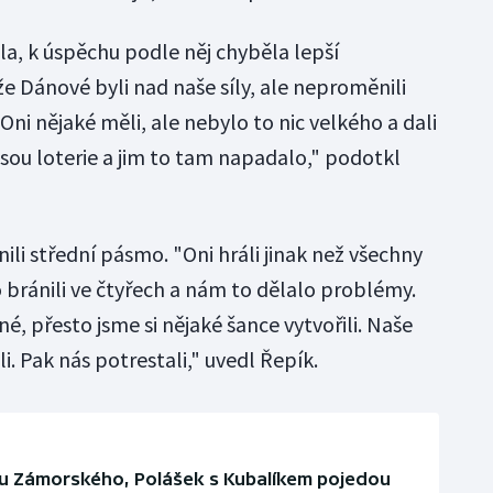
a, k úspěchu podle něj chyběla lepší
že Dánové byli nad naše síly, ale neproměnili
Oni nějaké měli, ale nebylo to nic velkého a dali
 jsou loterie a jim to tam napadalo," podotkl
li střední pásmo. "Oni hráli jinak než všechny
 bránili ve čtyřech a nám to dělalo problémy.
é, přesto jsme si nějaké šance vytvořili. Naše
i. Pak nás potrestali," uvedl Řepík.
ku Zámorského, Polášek s Kubalíkem pojedou