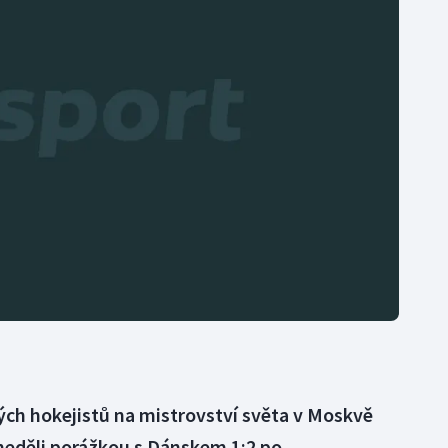
Moderní pětiboj
Triatlon
Motorsport
Veslování
Olympijské hry
Vodní slalom
Parasport
Volejbal
Plavání
Ostatní
Plážový volejbal
ých hokejistů na mistrovství světa v Moskvě
 neděli porážkou s Dánskem 1:2 po