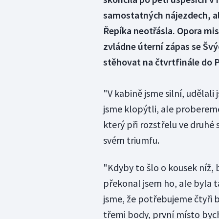
samostatných nájezdech, a
Řepíka neotřásla. Opora mis
zvládne úterní zápas se Švý
stěhovat na čtvrtfinále do 
"V kabině jsme silní, udělal
jsme klopýtli, ale probereme
který při rozstřelu ve druhé 
svém triumfu.
"Kdyby to šlo o kousek níž, b
překonal jsem ho, ale byla t
jsme, že potřebujeme čtyři bo
třemi body, první místo bych