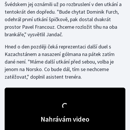
Švédskem jej oznámili už po rozbruslení v den utkání a
Stolní tenis
tentokrát den dopředu. "Bude chytat Dominik Furch,
Triatlon
odehrál první utkání špičkově, pak dostal dvakrát
prostor Pavel Francouz. Chceme rozložit tíhu na oba
Veslování
brankáře," vysvětlil Jandač.
Vodní slalom
Hned o den později čeká reprezentaci další duel s
Kazachstánem a nasazení gólmana na pátek zatím
Volejbal
dané není. "Máme další utkání před sebou, volba je
jenom na Norsko. Co bude dál, tím se nechceme
Ostatní
zatěžovat," doplnil asistent trenéra.
Nahrávám video