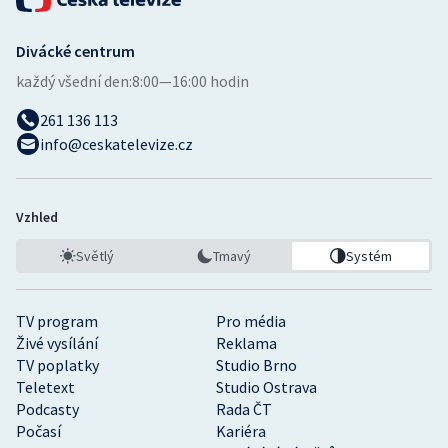
Divácké centrum
každý všední den:
8:00—16:00 hodin
261 136 113
info@ceskatelevize.cz
Vzhled
Světlý
Tmavý
Systém
TV program
Pro média
Živé vysílání
Reklama
TV poplatky
Studio Brno
Teletext
Studio Ostrava
Podcasty
Rada ČT
Počasí
Kariéra