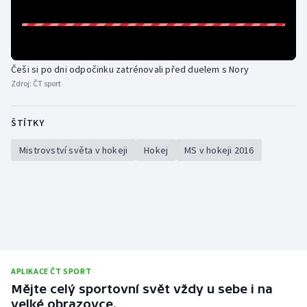
Češi si po dni odpočinku zatrénovali před duelem s Nory
Zdroj:
ČT sport
ŠTÍTKY
Mistrovství světa v hokeji
Hokej
MS v hokeji 2016
APLIKACE ČT SPORT
Mějte celý sportovní svět vždy u sebe i na
velké obrazovce.