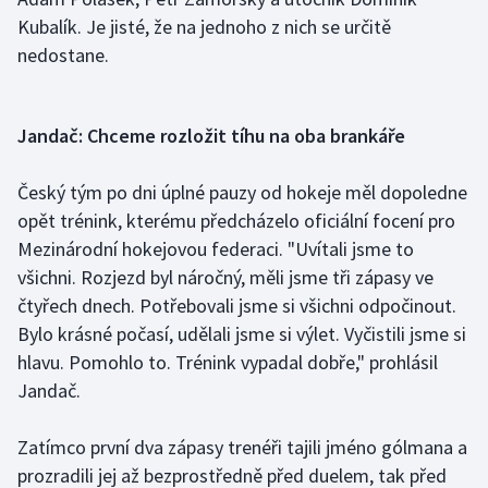
Kubalík. Je jisté, že na jednoho z nich se určitě
Olympijské hry
nedostane.
Parasport
Jandač: Chceme rozložit tíhu na oba brankáře
Plavání
Plážový volejbal
Český tým po dni úplné pauzy od hokeje měl dopoledne
opět trénink, kterému předcházelo oficiální focení pro
Ragby
Mezinárodní hokejovou federaci. "Uvítali jsme to
všichni. Rozjezd byl náročný, měli jsme tři zápasy ve
Rychlobruslení
čtyřech dnech. Potřebovali jsme si všichni odpočinout.
Bylo krásné počasí, udělali jsme si výlet. Vyčistili jsme si
Rychlostní kanoistika
hlavu. Pomohlo to. Trénink vypadal dobře," prohlásil
Jandač.
Short track
Zatímco první dva zápasy trenéři tajili jméno gólmana a
Sportovní střelba
prozradili jej až bezprostředně před duelem, tak před