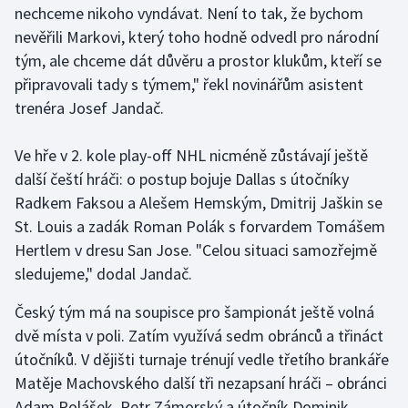
nechceme nikoho vyndávat. Není to tak, že bychom
nevěřili Markovi, který toho hodně odvedl pro národní
Gymnastika
tým, ale chceme dát důvěru a prostor klukům, kteří se
připravovali tady s týmem," řekl novinářům asistent
Házená
trenéra Josef Jandač.
Jezdectví
Ve hře v 2. kole play-off NHL nicméně zůstávají ještě
Judo
další čeští hráči: o postup bojuje Dallas s útočníky
Radkem Faksou a Alešem Hemským, Dmitrij Jaškin se
Krasobruslení
St. Louis a zadák Roman Polák s forvardem Tomášem
Hertlem v dresu San Jose. "Celou situaci samozřejmě
Lezení
sledujeme," dodal Jandač.
Lyže a snowboard
Český tým má na soupisce pro šampionát ještě volná
dvě místa v poli. Zatím využívá sedm obránců a třináct
Moderní pětiboj
útočníků. V dějišti turnaje trénují vedle třetího brankáře
Matěje Machovského další tři nezapsaní hráči – obránci
Motorsport
Adam Polášek, Petr Zámorský a útočník Dominik