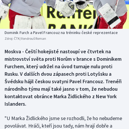
Baseball a softbal
Soutěže
Basketbal
Historické návraty
Biatlon
Aplikace ČT sport
Dominik Furch a Pavel Francouz na tréninku české reprezentace
Zdroj:
ČTK/Vondrouš Roman
Boby a skeleton
AZ kvíz
Moskva - Čeští hokejisté nastoupí ve čtvrtek na
mistrovství světa proti Norům v brance s Dominikem
Box
Furchem, který udržel na úvod turnaje nulu proti
Curling
Rusku. V dalších dvou zápasech proti Lotyšsku a
Švédsku hájil českou svatyni Pavel Francouz. Trenéři
Dostihy
národního týmu mají také jasno v tom, že nebudou
kontaktovat obránce Marka Židlického z New York
Florbal
Islanders.
Futsal
"U Marka Židlického jsme se rozhodli, že ho nebudeme
povolávat. Hráči, kteří jsou tady, nám hrají dobře a
Golf