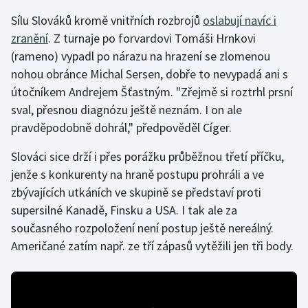
Sílu Slováků kromě vnitřních rozbrojů
oslabují navíc i
zranění
. Z turnaje po forvardovi Tomáši Hrnkovi
(rameno) vypadl po nárazu na hrazení se zlomenou
nohou obránce Michal Sersen, dobře to nevypadá ani s
útočníkem Andrejem Šťastným. "Zřejmě si roztrhl prsní
sval, přesnou diagnózu ještě neznám. I on ale
pravděpodobně dohrál," předpověděl Cíger.
Slováci sice drží i přes porážku průběžnou třetí příčku,
jenže s konkurenty na hraně postupu prohráli a ve
zbývajících utkáních ve skupině se představí proti
supersilné Kanadě, Finsku a USA. I tak ale za
současného rozpoložení není postup ještě nereálný.
Američané zatím např. ze tří zápasů vytěžili jen tři body.