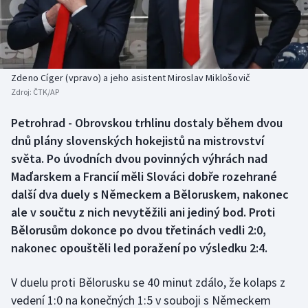
Baseball a softbal
Soutěže
Basketbal
Historické návraty
Biatlon
Aplikace ČT sport
Zdeno Cíger (vpravo) a jeho asistent Miroslav Miklošovič
Zdroj:
ČTK/AP
Boby a skeleton
AZ kvíz
Petrohrad - Obrovskou trhlinu dostaly během dvou
dnů plány slovenských hokejistů na mistrovství
Box
světa. Po úvodních dvou povinných výhrách nad
Curling
Maďarskem a Francií měli Slováci dobře rozehrané
další dva duely s Německem a Běloruskem, nakonec
Dostihy
ale v součtu z nich nevytěžili ani jediný bod. Proti
Bělorusům dokonce po dvou třetinách vedli 2:0,
Florbal
nakonec opouštěli led poražení po výsledku 2:4.
Futsal
V duelu proti Bělorusku se 40 minut zdálo, že kolaps z
vedení 1:0 na konečných 1:5 v souboji s Německem
Golf