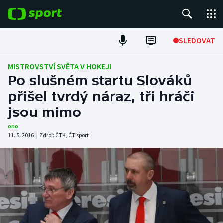
POPULÁRNÍ
SLEDOVAT
Fotbal
MISTROVSTVÍ SVĚTA V HOKEJI
Po slušném startu Slováků
Hokej
přišel tvrdý náraz, tři hráči
jsou mimo
Tenis
ono
Atletika
11. 5. 2016
|
Zdroj:
ČTK
,
ČT sport
Cyklistika
DALŠÍ SPORTY
Americký fotbal
NEPŘEHLÉDNĚTE