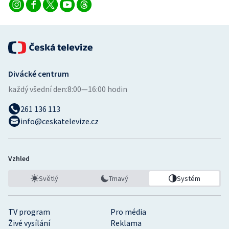
Divácké centrum
každý všední den:
8:00—16:00 hodin
261 136 113
info@ceskatelevize.cz
Vzhled
Světlý
Tmavý
Systém
TV program
Pro média
Živé vysílání
Reklama