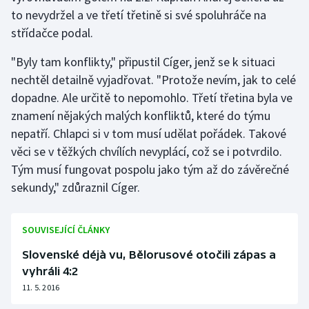
Stolní tenis
to nevydržel a ve třetí třetině si své spoluhráče na
střídačce podal.
Triatlon
"Byly tam konflikty," připustil Cíger, jenž se k situaci
Veslování
nechtěl detailně vyjadřovat. "Protože nevím, jak to celé
dopadne. Ale určitě to nepomohlo. Třetí třetina byla ve
Vodní slalom
znamení nějakých malých konfliktů, které do týmu
nepatří. Chlapci si v tom musí udělat pořádek. Takové
Volejbal
věci se v těžkých chvílích nevyplácí, což se i potvrdilo.
Tým musí fungovat pospolu jako tým až do závěrečné
Ostatní
sekundy," zdůraznil Cíger.
SOUVISEJÍCÍ ČLÁNKY
Slovenské déjà vu, Bělorusové otočili zápas a
vyhráli 4:2
11. 5. 2016