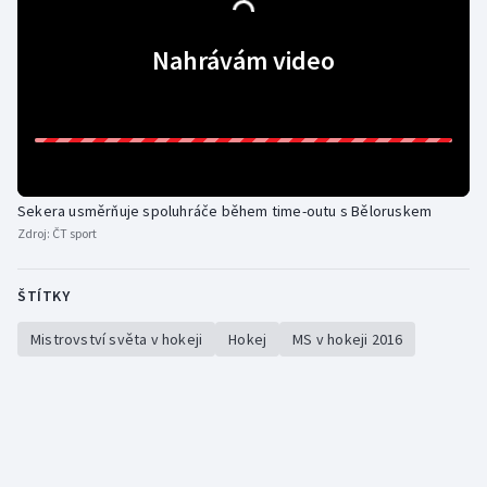
Nahrávám video
Sekera usměrňuje spoluhráče během time-outu s Běloruskem
Zdroj:
ČT sport
ŠTÍTKY
Mistrovství světa v hokeji
Hokej
MS v hokeji 2016