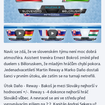
Olympijské hry
Parasport
Plavání
Plážový volejbal
Navíc se zdá, že ve slovenském týmu není moc dobrá
Ragby
atmosféra. Asistent trenéra Ernest Bokroš zmínil před
duelem s Běloruskem, že mladým hráčům chybí pokora.
Rychlobruslení
Jedenadvacetiletí Martin Reway a Marko Daňo dostali
Rychlostní kanoistika
šanci v prvním útoku, ale zatím se na turnaji netrefili.
Útok Daňo - Reway - Bakoš je mezi Slováky nejhorší v
Short track
hodnocení +/-. Reway s -4 dokonce nejhorší hráč
Sportovní střelba
Slováků vůbec. A nevracel se ani ve středu před
vyrovnávacím gólem na 2:2. Kapitán Andrej Sekera už