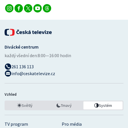
Divácké centrum
každý všední den:
8:00—16:00 hodin
261 136 113
info@ceskatelevize.cz
Vzhled
Světlý
Tmavý
Systém
TV program
Pro média