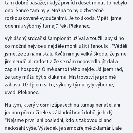
tam dobré pasáže, i když prvních deset minut to nebylo
ono. Šance tam byly. Možná to bylo zbytečně
Gymnastika
rozkouskované vyloučeními. Je to škoda. V pěti jsme
odehráli výborný turnaj," řekl Plekanec.
Házená
Vyhlášený srdcař si šampionát užíval a toužil, aby si ho
Jezdectví
co možná nejvíce a nejdéle mohli užít i fanoušci. "Věděli
jsme, že za námi stáli. Kvůli nim je velká škoda, že jsme
Judo
jim neudělali radost a že se nám nepovedlo jít dál a
zaplnit hospody. O mě samotného nejde. Já jsem rád,
Krasobruslení
že tady můžu být s klukama. Mistrovství je pro mě
zábava. Užil jsem si to, výkony týmu byly výborné,"
Lezení
uvedl Plekanec.
Lyže a snowboard
Na tým, který v osmi zápasech na turnaji nenašel ani
jednou přemožitele v základní hrací době, je hrdý.
Moderní pětiboj
"Nejsme první ani poslední, kdo s takovou bilancí
nedosáhl výše. Výsledek je samozřejmě zklamání, ale
Motorsport