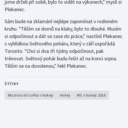
jsme drželi při sobě, bylo to vidět na výkonech," myslí si
Plekanec.
Sám bude na zklamání nejlépe zapomínat v rodinném
kruhu. "Těším se domů na kluky, bylo to dlouhé. Musím
si odpočinout a dát se zase do práce," nastínil Plekanec
s vyhlídkou Světového poháru, který v září uspořádá
Toronto. "Chci si dva tři týdny odpočinout, pak
trénovat. Světový pohár budu řešit až na konci srpna.
Těším se na dovolenou," řekl Plekanec.
ŠTÍTKY
Mistrovství světa v hokeji
Hokej
MS v hokeji 2016