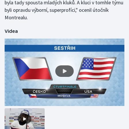
byla tady spousta mladých kluků. A kluci v tomhle týmu
Olympijské hry
byli opravdu výborní, superprofíci," ocenil útočník
Montrealu.
Parasport
Videa
Plavání
Plážový volejbal
Ragby
Rychlobruslení
Rychlostní kanoistika
Short track
Sportovní střelba