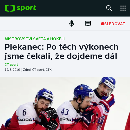
POPULÁRNÍ
SLEDOVAT
Fotbal
MISTROVSTVÍ SVĚTA V HOKEJI
Plekanec: Po těch výkonech
Hokej
jsme čekali, že dojdeme dál
Tenis
ČT sport
19. 5. 2016
|
Zdroj:
ČT sport
,
ČTK
Atletika
Cyklistika
DALŠÍ SPORTY
Americký fotbal
NEPŘEHLÉDNĚTE