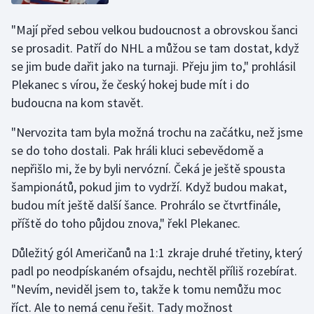
Stolní tenis
"Mají před sebou velkou budoucnost a obrovskou šanci
Triatlon
se prosadit. Patří do NHL a můžou se tam dostat, když
se jim bude dařit jako na turnaji. Přeju jim to," prohlásil
Veslování
Plekanec s vírou, že český hokej bude mít i do
budoucna na kom stavět.
Vodní slalom
"Nervozita tam byla možná trochu na začátku, než jsme
Volejbal
se do toho dostali. Pak hráli kluci sebevědomě a
nepřišlo mi, že by byli nervózní. Čeká je ještě spousta
Ostatní
šampionátů, pokud jim to vydrží. Když budou makat,
budou mít ještě další šance. Prohrálo se čtvrtfinále,
příště do toho půjdou znova," řekl Plekanec.
Důležitý gól Američanů na 1:1 zkraje druhé třetiny, který
padl po neodpískaném ofsajdu, nechtěl příliš rozebírat.
"Nevím, neviděl jsem to, takže k tomu nemůžu moc
říct. Ale to nemá cenu řešit. Tady možnost