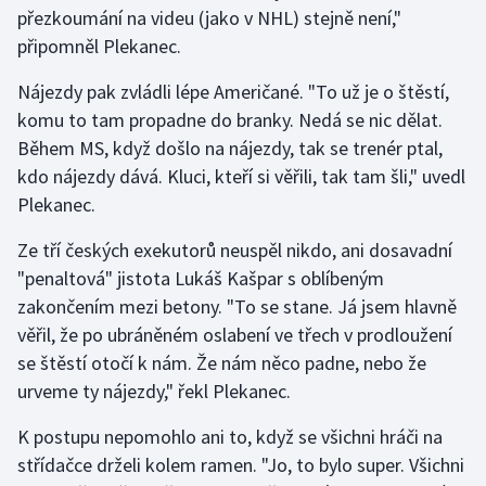
přezkoumání na videu (jako v NHL) stejně není,"
připomněl Plekanec.
Nájezdy pak zvládli lépe Američané. "To už je o štěstí,
komu to tam propadne do branky. Nedá se nic dělat.
Během MS, když došlo na nájezdy, tak se trenér ptal,
kdo nájezdy dává. Kluci, kteří si věřili, tak tam šli," uvedl
Plekanec.
Ze tří českých exekutorů neuspěl nikdo, ani dosavadní
"penaltová" jistota Lukáš Kašpar s oblíbeným
zakončením mezi betony. "To se stane. Já jsem hlavně
věřil, že po ubráněném oslabení ve třech v prodloužení
se štěstí otočí k nám. Že nám něco padne, nebo že
urveme ty nájezdy," řekl Plekanec.
K postupu nepomohlo ani to, když se všichni hráči na
střídačce drželi kolem ramen. "Jo, to bylo super. Všichni