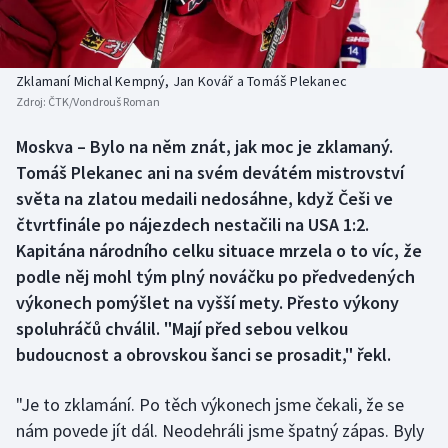
Baseball a softbal
Soutěže
Basketbal
Historické návraty
Zklamaní Michal Kempný, Jan Kovář a Tomáš Plekanec
Zdroj:
ČTK/Vondrouš Roman
Biatlon
Aplikace ČT sport
Moskva – Bylo na něm znát, jak moc je zklamaný.
Boby a skeleton
AZ kvíz
Tomáš Plekanec ani na svém devátém mistrovství
světa na zlatou medaili nedosáhne, když Češi ve
Box
čtvrtfinále po nájezdech nestačili na USA 1:2.
Kapitána národního celku situace mrzela o to víc, že
Curling
podle něj mohl tým plný nováčku po předvedených
výkonech pomýšlet na vyšší mety. Přesto výkony
Dostihy
spoluhráčů chválil. "Mají před sebou velkou
Florbal
budoucnost a obrovskou šanci se prosadit," řekl.
Futsal
"Je to zklamání. Po těch výkonech jsme čekali, že se
nám povede jít dál. Neodehráli jsme špatný zápas. Byly
Golf