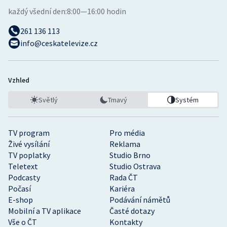
každý všední den:
8:00—16:00 hodin
261 136 113
info@ceskatelevize.cz
Vzhled
Světlý
Tmavý
Systém
TV program
Pro média
Živé vysílání
Reklama
TV poplatky
Studio Brno
Teletext
Studio Ostrava
Podcasty
Rada ČT
Počasí
Kariéra
E-shop
Podávání námětů
Mobilní a TV aplikace
Časté dotazy
Vše o ČT
Kontakty