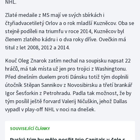
NHL.
Stolní tenis
Zlaté medaile z MS mají ve svých sbírkách i
Triatlon
čtyřiadvacetiletý Orlov a o rok mladší Kuzněcov. Oba se
stejně podíleli na triumfu v roce 2014, Kuzněcov byl
Veslování
členem zlatého kádru i o dva roky dříve. Ovečkin má
titul z let 2008, 2012 a 2014.
Vodní slalom
Kouč Oleg Znarok zatím nechal na soupisku napsat 22
Volejbal
hráčů, má tak místa už jen pro trojici z Washingtonu.
Před dnešním duelem proti Dánsku totiž tým doplnili
Ostatní
útočník Stěpan Sannikov z Novosibirsku a třetí brankář
Igor Šesťorkin z Petrohradu. Padla tak možnost, že by
tým posílil ještě forvard Valerij Ničuškin, jehož Dallas
vypadl v play-off NHL v noci na dnešek.
SOUVISEJÍCÍ ČLÁNKY
Ruský tým by mělo posílit trio Capitals v čele s