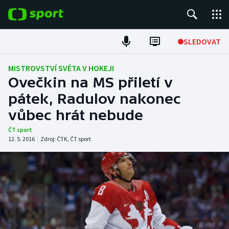
POPULÁRNÍ
SLEDOVAT
Fotbal
MISTROVSTVÍ SVĚTA V HOKEJI
Ovečkin na MS přiletí v
Hokej
pátek, Radulov nakonec
vůbec hrát nebude
Tenis
ČT sport
Atletika
12. 5. 2016
|
Zdroj:
ČTK
,
ČT sport
Cyklistika
DALŠÍ SPORTY
Americký fotbal
NEPŘEHLÉDNĚTE