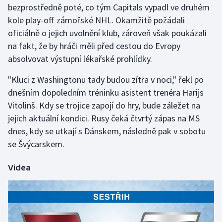
bezprostředně poté, co tým Capitals vypadl ve druhém
kole play-off zámořské NHL. Okamžitě požádali
Gymnastika
oficiálně o jejich uvolnění klub, zároveň však poukázali
na fakt, že by hráči měli před cestou do Evropy
Házená
absolvovat výstupní lékařské prohlídky.
Jezdectví
"Kluci z Washingtonu tady budou zítra v noci," řekl po
dnešním dopoledním tréninku asistent trenéra Harijs
Judo
Vitolinš. Kdy se trojice zapojí do hry, bude záležet na
jejich aktuální kondici. Rusy čeká čtvrtý zápas na MS
Krasobruslení
dnes, kdy se utkají s Dánskem, následně pak v sobotu
Lezení
se Švýcarskem.
Lyže a snowboard
Videa
Moderní pětiboj
Motorsport