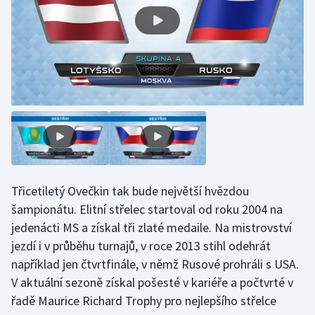
Olympijské hry
Parasport
Plavání
Plážový volejbal
Ragby
Třicetiletý Ovečkin tak bude největší hvězdou
Rychlobruslení
šampionátu. Elitní střelec startoval od roku 2004 na
Rychlostní kanoistika
jedenácti MS a získal tři zlaté medaile. Na mistrovství
jezdí i v průběhu turnajů, v roce 2013 stihl odehrát
Short track
například jen čtvrtfinále, v němž Rusové prohráli s USA.
V aktuální sezoně získal pošesté v kariéře a počtvrté v
Sportovní střelba
řadě Maurice Richard Trophy pro nejlepšího střelce