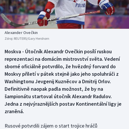
Baseball a softbal
Soutěže
Basketbal
Historické návraty
Biatlon
Aplikace ČT sport
Alexander Ovečkin
Zdroj:
REUTERS/Gary Hershorn
Boby a skeleton
AZ kvíz
Moskva - Útočník Alexandr Ovečkin posílí ruskou
reprezentaci na domácím mistrovství světa. Vedení
Box
sborné oficiálně potvrdilo, že hvězdný forvard do
Curling
Moskvy přiletí v pátek stejně jako jeho spoluhráči z
Washingtonu Jevgenij Kuzněcov a Dmitrij Orlov.
Dostihy
Definitivně naopak padla možnost, že by na
šampionátu startoval útočník Alexandr Radulov.
Florbal
Jedna z nejvýraznějších postav Kontinentální ligy je
zraněná.
Futsal
Rusové potvrdili zájem o start trojice hráčů
Golf