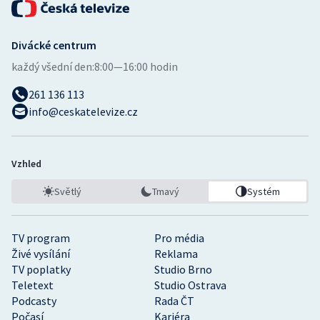
Olympijské hry
Divácké centrum
Parasport
každý všední den:
8:00—16:00 hodin
Plavání
261 136 113
info@ceskatelevize.cz
Plážový volejbal
Ragby
Vzhled
Světlý
Tmavý
Systém
Rychlobruslení
Rychlostní kanoistika
TV program
Pro média
Živé vysílání
Reklama
Short track
TV poplatky
Studio Brno
Teletext
Studio Ostrava
Sportovní střelba
Podcasty
Rada ČT
Počasí
Kariéra