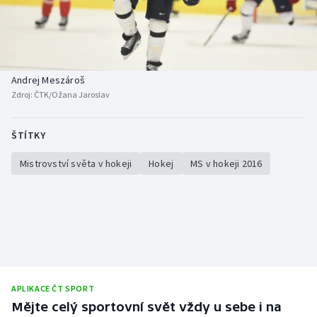
Baseball a softbal
Soutěže
Basketbal
Historické návraty
Biatlon
Aplikace ČT sport
Andrej Meszároš
Zdroj:
ČTK/Ožana Jaroslav
Boby a skeleton
AZ kvíz
ŠTÍTKY
Box
Mistrovství světa v hokeji
Hokej
MS v hokeji 2016
Curling
Dostihy
Florbal
Futsal
APLIKACE ČT SPORT
Mějte celý sportovní svět vždy u sebe i na
Golf