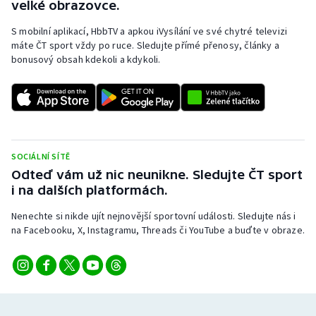
velké obrazovce.
S mobilní aplikací, HbbTV a apkou iVysílání ve své chytré televizi
Gymnastika
máte ČT sport vždy po ruce. Sledujte přímé přenosy, články a
bonusový obsah kdekoli a kdykoli.
Házená
Jezdectví
Judo
SOCIÁLNÍ SÍTĚ
Krasobruslení
Odteď vám už nic neunikne. Sledujte ČT sport
i na dalších platformách.
Lezení
Nenechte si nikde ujít nejnovější sportovní události. Sledujte nás i
na Facebooku, X, Instagramu, Threads či YouTube a buďte v obraze.
Lyže a snowboard
Moderní pětiboj
Motorsport