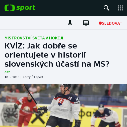
POPULÁRNÍ
SLEDOVAT
Fotbal
MISTROVSTVÍ SVĚTA V HOKEJI
KVÍZ: Jak dobře se
Hokej
orientujete v historii
slovenských účastí na MS?
Tenis
dat
Atletika
10. 5. 2016
|
Zdroj:
ČT sport
Cyklistika
DALŠÍ SPORTY
Americký fotbal
NEPŘEHLÉDNĚTE