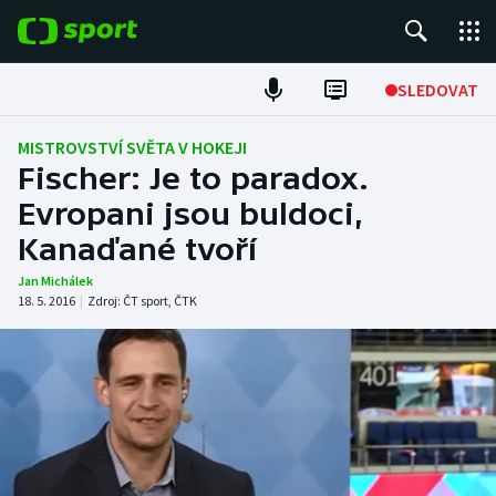
POPULÁRNÍ
SLEDOVAT
ME v atletice
MISTROVSTVÍ SVĚTA V HOKEJI
Fischer: Je to paradox.
ME v plavání
Evropani jsou buldoci,
Kanaďané tvoří
Fotbal
Jan Michálek
Hokej
18. 5. 2016
|
Zdroj:
ČT sport
,
ČTK
Tenis
DALŠÍ SPORTY
Americký fotbal
NEPŘEHLÉDNĚTE