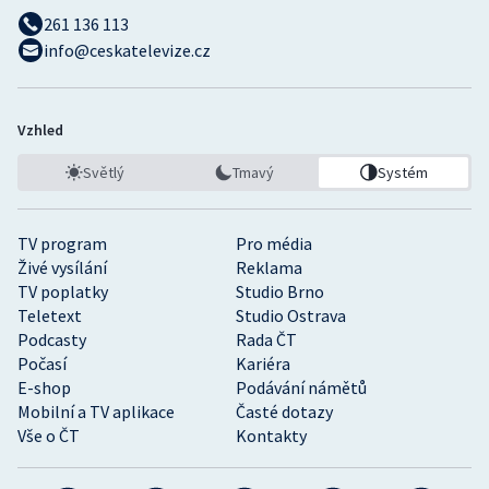
261 136 113
info@ceskatelevize.cz
Vzhled
Světlý
Tmavý
Systém
TV program
Pro média
Živé vysílání
Reklama
TV poplatky
Studio Brno
Teletext
Studio Ostrava
Podcasty
Rada ČT
Počasí
Kariéra
E-shop
Podávání námětů
Mobilní a TV aplikace
Časté dotazy
Vše o ČT
Kontakty