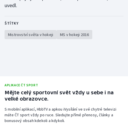
uvedl.
ŠTÍTKY
Mistrovství světa v hokeji
MS v hokeji 2016
APLIKACE ČT SPORT
Mějte celý sportovní svět vždy u sebe i na
velké obrazovce.
S mobilní aplikací, HbbTV a apkou iVysílání ve své chytré televizi
máte ČT sport vždy po ruce. Sledujte přímé přenosy, články a
bonusový obsah kdekoli a kdykoli.