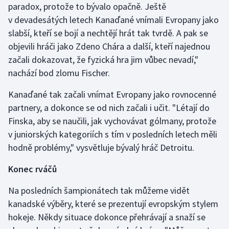
paradox, protože to bývalo opačně. Ještě
Moderní pětiboj
v devadesátých letech Kanaďané vnímali Evropany jako
slabší, kteří se bojí a nechtějí hrát tak tvrdě. A pak se
Motorsport
objevili hráči jako Zdeno Chára a další, kteří najednou
začali dokazovat, že fyzická hra jim vůbec nevadí,"
Olympijské hry
nachází bod zlomu Fischer.
Parasport
Kanaďané tak začali vnímat Evropany jako rovnocenné
partnery, a dokonce se od nich začali i učit. "Létají do
Plavání
Finska, aby se naučili, jak vychovávat gólmany, protože
v juniorských kategoriích s tím v posledních letech měli
Plážový volejbal
hodně problémy," vysvětluje bývalý hráč Detroitu.
Ragby
Konec rváčů
Rychlobruslení
Na posledních šampionátech tak můžeme vidět
kanadské výběry, které se prezentují evropským stylem
Rychlostní kanoistika
hokeje. Někdy situace dokonce přehrávají a snaží se