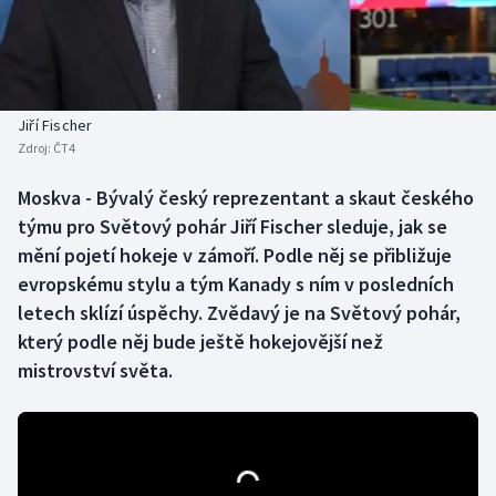
Atletika
Soutěže
Baseball a softbal
Historické návraty
Basketbal
Aplikace ČT sport
Jiří Fischer
Zdroj:
ČT4
Biatlon
AZ kvíz
Moskva - Bývalý český reprezentant a skaut českého
týmu pro Světový pohár Jiří Fischer sleduje, jak se
Boby a skeleton
mění pojetí hokeje v zámoří. Podle něj se přibližuje
Box
evropskému stylu a tým Kanady s ním v posledních
letech sklízí úspěchy. Zvědavý je na Světový pohár,
Curling
který podle něj bude ještě hokejovější než
mistrovství světa.
Cyklistika
Dostihy
Florbal