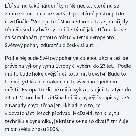
Líbí se mu také národní tým Německa, kterému se
zatím velmi daří a bez větších problémů postoupil do
čtvrtfinále. "Vede je teď Marco Sturm a také jim přijely
téměř všechny hvězdy. Hráči z týmů jako Německo se
na šampionátu perou o místo v týmu Evropy pro
Světový pohár," zdůrazňuje český skaut.
Podle něj bude Světový pohár velkolepou akcí a těší se
právě na výkony týmu Evropy či výběru do 23 let. "Podle
mě to bude hokejovější než toto mistrovství. Bude to
hodně rychlé a na malém hřišti, všechno v jednom
městě. Evropa to klidně může vyhrát, stejně tak tým do
23 let. V tom bude většina hráčů z nynější soupisky USA
a Kanady, chybí třeba jen Ekblad, ale to, co
v devatenácti letech předvádí McDavid, ten klid, tu
techniku a dynamiku, je krásné se na to dívat," zmiňuje
mistr světa z roku 2005.