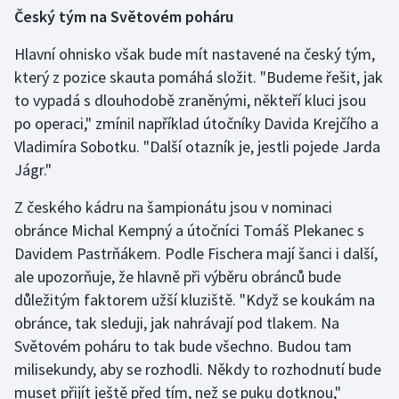
Český tým na Světovém poháru
Hlavní ohnisko však bude mít nastavené na český tým,
který z pozice skauta pomáhá složit. "Budeme řešit, jak
to vypadá s dlouhodobě zraněnými, někteří kluci jsou
po operaci," zmínil například útočníky Davida Krejčího a
Vladimíra Sobotku. "Další otazník je, jestli pojede Jarda
Jágr."
Z českého kádru na šampionátu jsou v nominaci
obránce Michal Kempný a útočníci Tomáš Plekanec s
Davidem Pastrňákem. Podle Fischera mají šanci i další,
ale upozorňuje, že hlavně při výběru obránců bude
důležitým faktorem užší kluziště. "Když se koukám na
obránce, tak sleduji, jak nahrávají pod tlakem. Na
Světovém poháru to tak bude všechno. Budou tam
milisekundy, aby se rozhodli. Někdy to rozhodnutí bude
muset přijít ještě před tím, než se puku dotknou,"