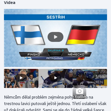
Videa
Olympijské hry
Parasport
Plavání
Plážový volejbal
Ragby
Rychlobruslení
Rychlostní kanoistika
Short track
Němcům dělal problém zejména pohyb Finů a na
+ 5 dalších
Sportovní střelba
trestnou lavici putovali ještě jednou. Třetí oslabení však
už dokázali odvrátit. Sami se ale do žádné velké šance,