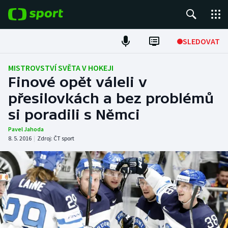
POPULÁRNÍ
SLEDOVAT
Fotbal
MISTROVSTVÍ SVĚTA V HOKEJI
Finové opět váleli v
Hokej
přesilovkách a bez problémů
si poradili s Němci
Tenis
Pavel Jahoda
Atletika
8. 5. 2016
|
Zdroj:
ČT sport
Cyklistika
DALŠÍ SPORTY
Americký fotbal
NEPŘEHLÉDNĚTE