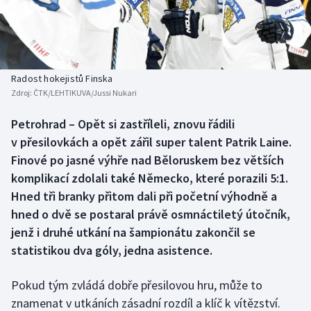
Baseball a softbal
Soutěže
Basketbal
Historické návraty
Biatlon
Aplikace ČT sport
Radost hokejistů Finska
Zdroj:
ČTK/LEHTIKUVA/Jussi Nukari
Boby a skeleton
AZ kvíz
Petrohrad – Opět si zastříleli, znovu řádili
v přesilovkách a opět zářil super talent Patrik Laine.
Box
Finové po jasné výhře nad Běloruskem bez větších
Curling
komplikací zdolali také Německo, které porazili 5:1.
Hned tři branky přitom dali při početní výhodně a
Dostihy
hned o dvě se postaral právě osmnáctiletý útočník,
jenž i druhé utkání na šampionátu zakončil se
Florbal
statistikou dva góly, jedna asistence.
Futsal
Pokud tým zvládá dobře přesilovou hru, může to
znamenat v utkáních zásadní rozdíl a klíč k vítězství.
Golf