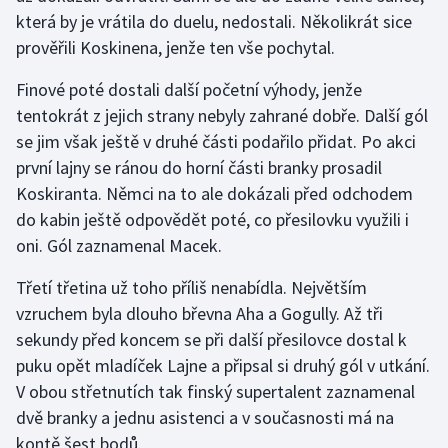
Stolní tenis
která by je vrátila do duelu, nedostali. Několikrát sice
prověřili Koskinena, jenže ten vše pochytal.
Triatlon
Finové poté dostali další početní výhody, jenže
Veslování
tentokrát z jejich strany nebyly zahrané dobře. Další gól
se jim však ještě v druhé části podařilo přidat. Po akci
Vodní slalom
první lajny se ránou do horní části branky prosadil
Koskiranta. Němci na to ale dokázali před odchodem
Volejbal
do kabin ještě odpovědět poté, co přesilovku využili i
oni. Gól zaznamenal Macek.
Ostatní
Třetí třetina už toho příliš nenabídla. Největším
vzruchem byla dlouho břevna Aha a Gogully. Až tři
sekundy před koncem se při další přesilovce dostal k
puku opět mladíček Lajne a připsal si druhý gól v utkání.
V obou střetnutích tak finský supertalent zaznamenal
dvě branky a jednu asistenci a v současnosti má na
kontě šest bodů.