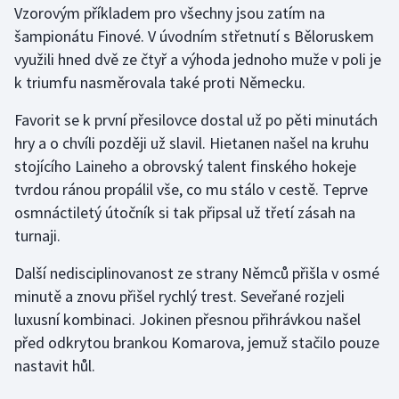
Vzorovým příkladem pro všechny jsou zatím na
šampionátu Finové. V úvodním střetnutí s Běloruskem
Gymnastika
využili hned dvě ze čtyř a výhoda jednoho muže v poli je
k triumfu nasměrovala také proti Německu.
Házená
Favorit se k první přesilovce dostal už po pěti minutách
Jezdectví
hry a o chvíli později už slavil. Hietanen našel na kruhu
stojícího Laineho a obrovský talent finského hokeje
Judo
tvrdou ránou propálil vše, co mu stálo v cestě. Teprve
osmnáctiletý útočník si tak připsal už třetí zásah na
Krasobruslení
turnaji.
Lezení
Další nedisciplinovanost ze strany Němců přišla v osmé
minutě a znovu přišel rychlý trest. Seveřané rozjeli
Lyže a snowboard
luxusní kombinaci. Jokinen přesnou přihrávkou našel
Moderní pětiboj
před odkrytou brankou Komarova, jemuž stačilo pouze
nastavit hůl.
Motorsport