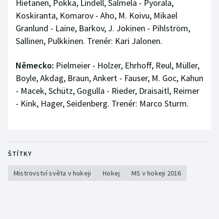
Hietanen, Pokka, Lindell, Salmela - Pyörälä,
Koskiranta, Komarov - Aho, M. Koivu, Mikael
Granlund - Laine, Barkov, J. Jokinen - Pihlström,
Sallinen, Pulkkinen. Trenér: Kari Jalonen.
Německo:
Pielmeier - Holzer, Ehrhoff, Reul, Müller,
Boyle, Akdag, Braun, Ankert - Fauser, M. Goc, Kahun
- Macek, Schütz, Gogulla - Rieder, Draisaitl, Reimer
- Kink, Hager, Seidenberg. Trenér: Marco Sturm.
ŠTÍTKY
Mistrovství světa v hokeji
Hokej
MS v hokeji 2016