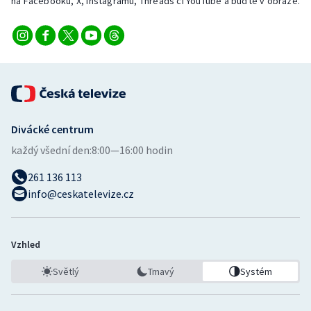
na Facebooku, X, Instagramu, Threads či YouTube a buďte v obraze.
Divácké centrum
každý všední den:
8:00—16:00 hodin
261 136 113
info@ceskatelevize.cz
Vzhled
Světlý
Tmavý
Systém