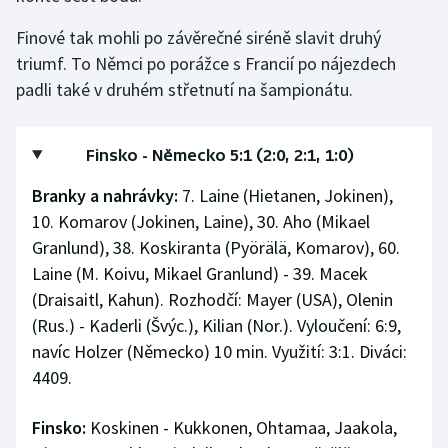
Finové tak mohli po závěrečné siréně slavit druhý
triumf. To Němci po porážce s Francií po nájezdech
padli také v druhém střetnutí na šampionátu.
Finsko - Německo 5:1 (2:0, 2:1, 1:0)
Branky a nahrávky:
7. Laine (Hietanen, Jokinen),
10. Komarov (Jokinen, Laine), 30. Aho (Mikael
Granlund), 38. Koskiranta (Pyörälä, Komarov), 60.
Laine (M. Koivu, Mikael Granlund) - 39. Macek
(Draisaitl, Kahun). Rozhodčí: Mayer (USA), Olenin
(Rus.) - Kaderli (Švýc.), Kilian (Nor.). Vyloučení: 6:9,
navíc Holzer (Německo) 10 min. Využití: 3:1. Diváci:
4409.
Finsko:
Koskinen - Kukkonen, Ohtamaa, Jaakola,