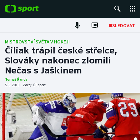
POPULÁRNÍ
SLEDOVAT
ME v atletice
MISTROVSTVÍ SVĚTA V HOKEJI
Čiliak trápil české střelce,
ME v plavání
Slováky nakonec zlomili
Nečas s Jaškinem
Fotbal
Tomáš Řanda
Hokej
5. 5. 2018
|
Zdroj:
ČT sport
Tenis
DALŠÍ SPORTY
Americký fotbal
NEPŘEHLÉDNĚTE