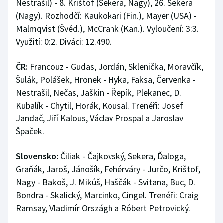
Nestrašil) - 8. Krištof (Sekera, Nagy), 26. Sekera
(Nagy). Rozhodčí: Kaukokari (Fin.), Mayer (USA) -
Malmqvist (Švéd.), McCrank (Kan.). Vyloučení: 3:3.
Využití: 0:2. Diváci: 12.490.
ČR:
Francouz - Gudas, Jordán, Sklenička, Moravčík,
Šulák, Polášek, Hronek - Hyka, Faksa, Červenka -
Nestrašil, Nečas, Jaškin - Řepík, Plekanec, D.
Kubalík - Chytil, Horák, Kousal. Trenéři: Josef
Jandač, Jiří Kalous, Václav Prospal a Jaroslav
Špaček.
Slovensko:
Čiliak - Čajkovský, Sekera, Ďaloga,
Graňák, Jaroš, Jánošík, Fehérváry - Jurčo, Krištof,
Nagy - Bakoš, J. Mikúš, Haščák - Svitana, Buc, D.
Bondra - Skalický, Marcinko, Cingel. Trenéři: Craig
Ramsay, Vladimír Országh a Róbert Petrovický.