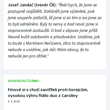
Josef Jandač (trenér ČR):
"Řekl bych, že jsme se
postupně rozjížděli. Doháněli jsme výsledek, pak
jsme soupeře zatlačili, šli jsme si za tím a asi jsme za
to byli odměněni. Byly to nervy a bod navíc jsme si
stoprocentně zasloužili. O bod v zápase jsme přišli
hlavně kvůli oslabením a přesilovkám. Uvidíme, jak
to bude s Martinem Nečasem, zítra to stoprocentně
nebude a uvidíme, jak dál. Mám obavy, že to
nebude jen pro zítřek."
SOUVISEJÍCÍ ČLÁNKY
Finové si s chutí zastříleli proti Korejcům,
vysokou výhru řídilo duo z Caroliny
5. 5. 2018