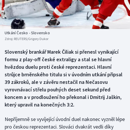
Atletika
Soutěže
Baseball a softbal
Historické návraty
Basketbal
Aplikace ČT sport
Utkání Česko - Slovensko
Zdroj:
REUTERS/Grigory Dukor
Biatlon
AZ kvíz
Slovenský brankář Marek Čiliak si přenesl vynikající
formu z play-off české extraligy a stal se hlavní
Boby a skeleton
hvězdou duelu proti české reprezentaci. Hlavní
Box
strůjce brněnského titulu si v úvodním utkání připsal
39 zákroků, ale v závěru nestačil na Nečasovu
Curling
vyrovnávací střelu pouhých deset sekund před
koncem a v prodloužení ho překonal i Dmitrij Jaškin,
Cyklistika
který upravil na konečných 3:2.
Dostihy
Nepříjemně se vyvíjející úvodní duel nakonec vyzněl lépe
pro českou reprezentaci. Slováci dvakrát vedli díky
Florbal