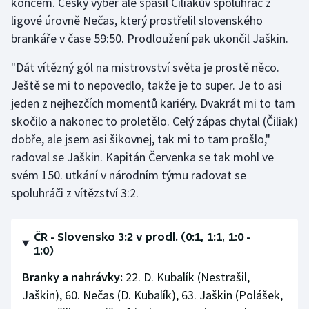
koncem. Český výběr ale spasil Čiliakův spoluhráč z
ligové úrovně Nečas, který prostřelil slovenského
brankáře v čase 59:50. Prodloužení pak ukončil Jaškin.
"Dát vítězný gól na mistrovství světa je prostě něco.
Ještě se mi to nepovedlo, takže je to super. Je to asi
jeden z nejhezčích momentů kariéry. Dvakrát mi to tam
skočilo a nakonec to proletělo. Celý zápas chytal (Čiliak)
dobře, ale jsem asi šikovnej, tak mi to tam prošlo,"
radoval se Jaškin. Kapitán Červenka se tak mohl ve
svém 150. utkání v národním týmu radovat se
spoluhráči z vítězství 3:2.
ČR - Slovensko 3:2 v prodl. (0:1, 1:1, 1:0 -
1:0)
Branky a nahrávky:
22. D. Kubalík (Nestrašil,
Jaškin), 60. Nečas (D. Kubalík), 63. Jaškin (Polášek,