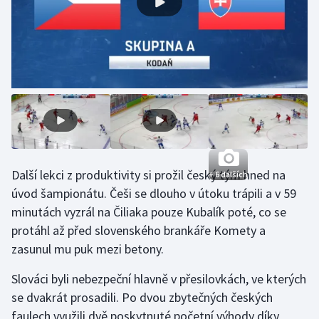
Moderní pětiboj
Motorsport
Olympijské hry
Parasport
Plavání
Další lekci z produktivity si prožil český tým hned na
+ 6 dalších
Plážový volejbal
úvod šampionátu. Češi se dlouho v útoku trápili a v 59
minutách vyzrál na Čiliaka pouze Kubalík poté, co se
Ragby
protáhl až před slovenského brankáře Komety a
zasunul mu puk mezi betony.
Rychlobruslení
Slováci byli nebezpeční hlavně v přesilovkách, ve kterých
Rychlostní kanoistika
se dvakrát prosadili. Po dvou zbytečných českých
faulech využili dvě poskytnuté početní výhody díky