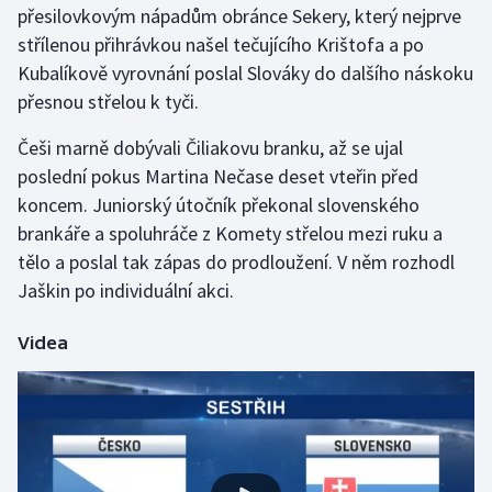
přesilovkovým nápadům obránce Sekery, který nejprve
střílenou přihrávkou našel tečujícího Krištofa a po
Futsal
Kubalíkově vyrovnání poslal Slováky do dalšího náskoku
přesnou střelou k tyči.
Golf
Češi marně dobývali Čiliakovu branku, až se ujal
Gymnastika
poslední pokus Martina Nečase deset vteřin před
koncem. Juniorský útočník překonal slovenského
Házená
brankáře a spoluhráče z Komety střelou mezi ruku a
tělo a poslal tak zápas do prodloužení. V něm rozhodl
Jezdectví
Jaškin po individuální akci.
Judo
Videa
Krasobruslení
Lezení
Lyže a snowboard