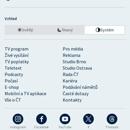
Vzhled
Světlý
Tmavý
Systém
TV program
Pro média
Živé vysílání
Reklama
TV poplatky
Studio Brno
Teletext
Studio Ostrava
Podcasty
Rada ČT
Počasí
Kariéra
E-shop
Podávání námětů
Mobilní a TV aplikace
Časté dotazy
Vše o ČT
Kontakty
Instagram
Facebook
YouTube
X
Threads