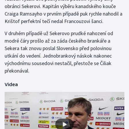
Short track
obránci Sekerovi. Kapitán výběru kanadského kouče
Craiga Ramsayho v prvním případě puk rychle nahodil a
Sportovní střelba
Krištof perfektní tečí nedal Francouzovi šanci.
Stolní tenis
V druhém případě už Sekerovo prudké nahození od
modré čáry prošlo až za záda českého brankáře a
Triatlon
Sekera tak znovu poslal Slovensko před polovinou
utkání do vedení. Jednobrankový náskok nakonec
Veslování
východnímu sousedovi nestačil, přestože se Čiliak
překonával.
Vodní slalom
Videa
Volejbal
Ostatní