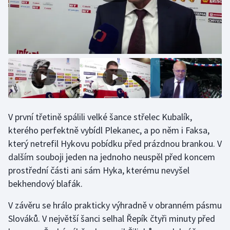
V první třetině spálili velké šance střelec Kubalík,
kterého perfektně vybídl Plekanec, a po něm i Faksa,
který netrefil Hykovu pobídku před prázdnou brankou. V
dalším souboji jeden na jednoho neuspěl před koncem
prostřední části ani sám Hyka, kterému nevyšel
bekhendový blafák.
V závěru se hrálo prakticky výhradně v obranném pásmu
Slováků. V největší šanci selhal Řepík čtyři minuty před