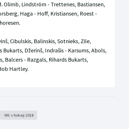
 M. Olimb, Lindström - Trettenes, Bastiansen,
orsberg, Haga - Hoff, Kristiansen, Roest -
horesen.
inš, Cibulskis, Balinskis, Sotnieks, Zile,
s Bukarts, Džerinš, Indrašis - Karsums, Abols,
s, Balcers - Razgals, Rihards Bukarts,
 Bob Hartley.
MS v hokeji 2018