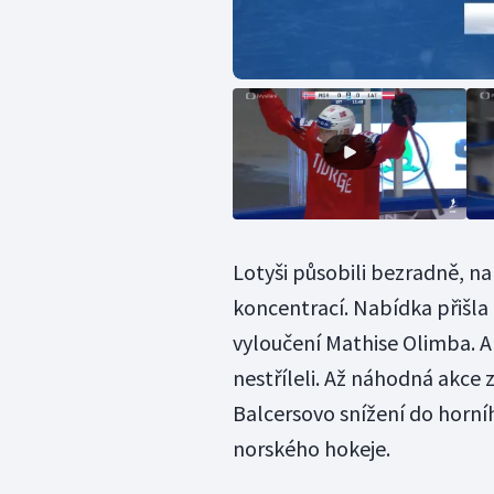
Lotyši působili bezradně, na 
koncentrací. Nabídka přišla 
vyloučení Mathise Olimba. Al
nestříleli. Až náhodná akce 
Balcersovo snížení do horn
norského hokeje.