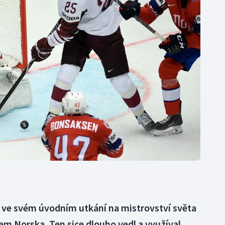
Moderní pětiboj
Triatlon
Motorsport
Veslování
Olympijské hry
Vodní slalom
Parasport
Volejbal
Plavání
Ostatní
Plážový volejbal
i ve svém úvodním utkání na mistrovství světa
em Norska. Ten sice dlouho vedl a využíval