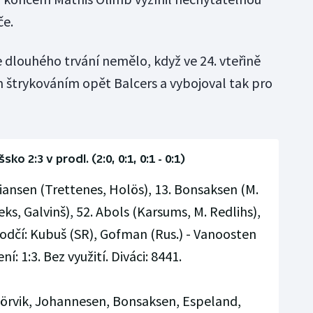
če.
e dlouhého trvání nemělo, když ve 24. vteřině
 štrykováním opět Balcers a vybojoval tak pro
ko 2:3 v prodl. (2:0, 0:1, 0:1 - 0:1)
iansen (Trettenes, Holös), 13. Bonsaksen (M.
eks, Galvinš), 52. Abols (Karsums, M. Redlihs),
hodčí: Kubuš (SR), Gofman (Rus.) - Vanoosten
ní: 1:3. Bez využití. Diváci: 8441.
örvik, Johannesen, Bonsaksen, Espeland,