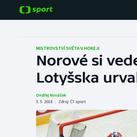
POPULÁRNÍ
DALŠÍ SPORTY
Fotbal
Americký fotbal
MISTROVSTVÍ SVĚTA V HOKEJI
Norové si vede
Hokej
Baseball a softbal
Lotyšska urva
Tenis
Basketbal
Atletika
Biatlon
Ondřej Nováček
5. 5. 2018
|
Zdroj:
ČT sport
Cyklistika
Boby a skeleton
Box