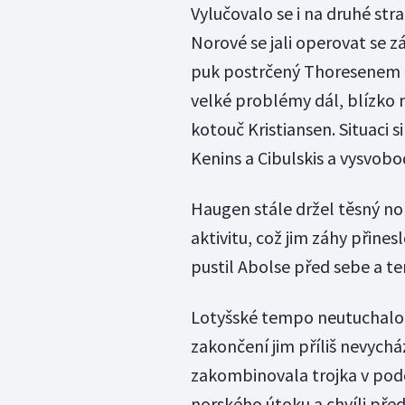
Vylučovalo se i na druhé str
Norové se jali operovat se 
puk postrčený Thoresenem pr
velké problémy dál, blízko 
kotouč Kristiansen. Situaci s
Kenins a Cibulskis a vysvobodi
Haugen stále držel těsný no
aktivitu, což jim záhy přines
pustil Abolse před sebe a t
Lotyšské tempo neutuchalo, h
zakončení jim příliš nevychá
zakombinovala trojka v pod
norského útoku a chvíli pře