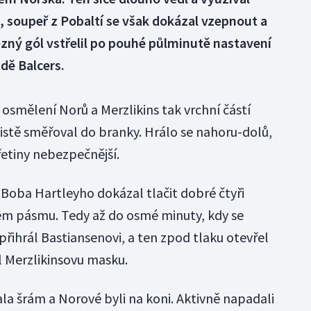
 soupeř z Pobaltí se však dokázal vzepnout a
zný gól vstřelil po pouhé půlminutě nastavení
dě Balcers.
osmělení Norů a Merzlikins tak vrchní částí
ojistě směřoval do branky. Hrálo se nahoru-dolů,
třetiny nebezpečnější.
Boba Hartleyho dokázal tlačit dobré čtyři
ém pásmu. Tedy až do osmé minuty, kdy se
řihrál Bastiansenovi, a ten zpod tlaku otevřel
 Merzlikinsovu masku.
tala šrám a Norové byli na koni. Aktivně napadali