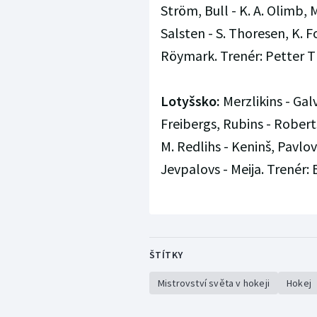
Ström, Bull - K. A. Olimb,
Salsten - S. Thoresen, K. F
Röymark. Trenér: Petter T
Lotyšsko:
Merzlikins - Galv
Freibergs, Rubins - Robert
M. Redlihs - Keninš, Pavlov
Jevpalovs - Meija. Trenér:
ŠTÍTKY
Mistrovství světa v hokeji
Hokej