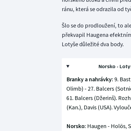
ránu, která se odrazila od ty
Šlo se do prodloužení, to al
překvapil Haugena efektním
Lotyše důležité dva body.
Norsko - Lotyšs
Branky a nahrávky:
9. Bast
Olimb) - 27. Balcers (Sotni
61. Balcers (Džerinš). Roz
(Kan.), Davis (USA). Vylouče
Norsko:
Haugen - Holös, S