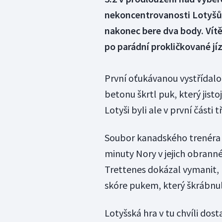
nekoncentrovanosti Lotyšů,
nakonec bere dva body. Vítě
po parádní prokličkované jíz
První oťukávanou vystřídalo 
betonu škrtl puk, který jist
Lotyši byli ale v první části 
Soubor kanadského trenéra 
minuty Nory v jejich obrann
Trettenes dokázal vymanit, p
skóre pukem, který škrábnul
Lotyšská hra v tu chvíli dos