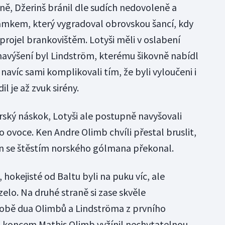
aně, Džerinš bránil dle sudích nedovoleně a
zámkem, který vygradoval obrovskou šancí, kdy
ojel brankovištěm. Lotyši měli v oslabení
navýšení byl Lindström, kterému šikovně nabídl
i navíc sami komplikovali tím, že byli vyloučeni i
l je až zvuk sirény.
rský náskok, Lotyši ale postupně navyšovali
lo ovoce. Ken Andre Olimb chvíli přestal bruslit,
en se štěstím norského gólmana překonal.
okejisté od Baltu byli na puku víc, ale
zelo. Na druhé straně si zase skvěle
obě dua Olimbů a Lindströma z prvního
d koncem Mathis Olimb vyžínil nechytatelnou