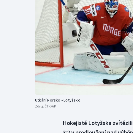
Curling
Dostihy
Florbal
Futsal
Golf
Gymnastika
Utkání Norsko - Lotyšsko
Zdroj:
ČTK/AP
Hokejisté Lotyšska zvítězil
3:2 v prodloužení nad výběr