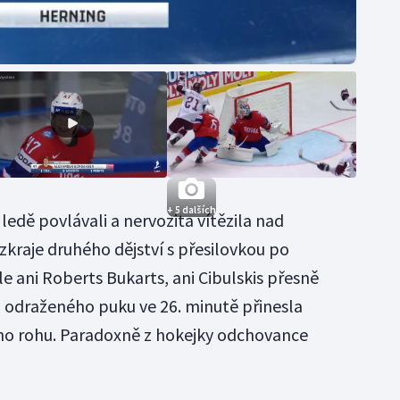
+ 5 dalších
ledě povlávali a nervozita vítězila nad
zkraje druhého dějství s přesilovkou po
e ani Roberts Bukarts, ani Cibulskis přesně
z odraženého puku ve 26. minutě přinesla
ího rohu. Paradoxně z hokejky odchovance