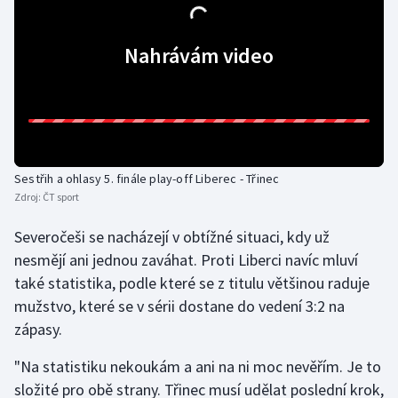
Olympijské hry
Nahrávám video
Parasport
Plavání
Plážový volejbal
Sestřih a ohlasy 5. finále play-off Liberec - Třinec
Ragby
Zdroj:
ČT sport
Severočeši se nacházejí v obtížné situaci, kdy už
Rychlobruslení
nesmějí ani jednou zaváhat. Proti Liberci navíc mluví
také statistika, podle které se z titulu většinou raduje
Rychlostní kanoistika
mužstvo, které se v sérii dostane do vedení 3:2 na
Short track
zápasy.
"Na statistiku nekoukám a ani na ni moc nevěřím. Je to
Sportovní střelba
složité pro obě strany. Třinec musí udělat poslední krok,