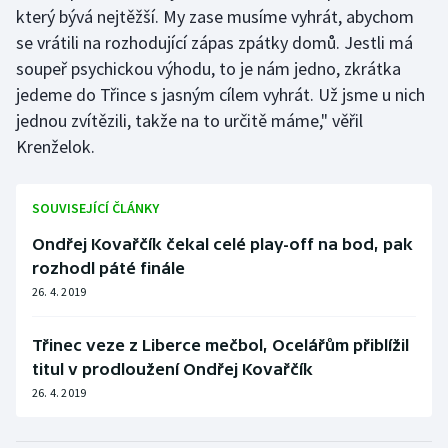
Stolní tenis
který bývá nejtěžší. My zase musíme vyhrát, abychom
se vrátili na rozhodující zápas zpátky domů. Jestli má
Triatlon
soupeř psychickou výhodu, to je nám jedno, zkrátka
jedeme do Třince s jasným cílem vyhrát. Už jsme u nich
Veslování
jednou zvítězili, takže na to určitě máme," věřil
Krenželok.
Vodní slalom
Volejbal
SOUVISEJÍCÍ ČLÁNKY
Ondřej Kovařčík čekal celé play-off na bod, pak
Ostatní
rozhodl páté finále
26. 4. 2019
Třinec veze z Liberce mečbol, Ocelářům přiblížil
titul v prodloužení Ondřej Kovařčík
26. 4. 2019