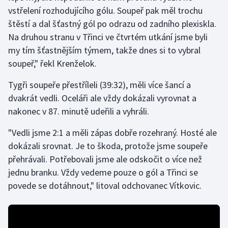
vstřelení rozhodujícího gólu. Soupeř pak měl trochu
štěstí a dal šťastný gól po odrazu od zadního plexiskla.
Gymnastika
Na druhou stranu v Třinci ve čtvrtém utkání jsme byli
Házená
my tím šťastnějším týmem, takže dnes si to vybral
soupeř," řekl Krenželok.
Jezdectví
Tygři soupeře přestříleli (39:32), měli více šancí a
Judo
dvakrát vedli. Oceláři ale vždy dokázali vyrovnat a
nakonec v 87. minutě udeřili a vyhráli.
Krasobruslení
"Vedli jsme 2:1 a měli zápas dobře rozehraný. Hosté ale
dokázali srovnat. Je to škoda, protože jsme soupeře
Lezení
přehrávali. Potřebovali jsme ale odskočit o více než
Lyže a snowboard
jednu branku. Vždy vedeme pouze o gól a Třinci se
povede se dotáhnout," litoval odchovanec Vítkovic.
Moderní pětiboj
Motorsport