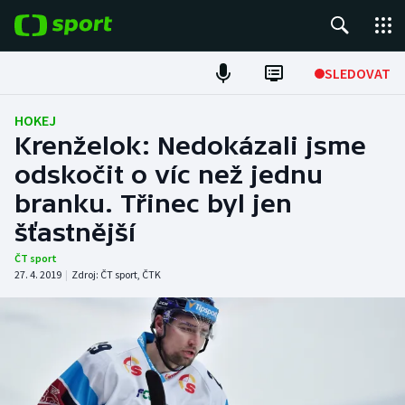
POPULÁRNÍ
SLEDOVAT
Fotbal
HOKEJ
Krenželok: Nedokázali jsme
Hokej
odskočit o víc než jednu
branku. Třinec byl jen
Tenis
šťastnější
Atletika
ČT sport
27. 4. 2019
|
Zdroj:
ČT sport
,
ČTK
Cyklistika
DALŠÍ SPORTY
Americký fotbal
NEPŘEHLÉDNĚTE