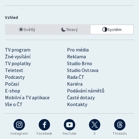
Vzhled
Světlý
Tmavý
Systém
TV program
Pro média
Živé vysílání
Reklama
TV poplatky
Studio Brno
Teletext
Studio Ostrava
Podcasty
Rada ČT
Počasí
Kariéra
E-shop
Podávání námětů
Mobilní a TV aplikace
Časté dotazy
Vše o ČT
Kontakty
Instagram
Facebook
YouTube
X
Threads