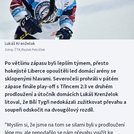
Baseball a softbal
Soutěže
Basketbal
Historické návraty
Biatlon
Aplikace ČT sport
Lukáš Krenželok
Boby a skeleton
AZ kvíz
Zdroj:
ČTK/Radek Petrášek
Box
Po většinu zápasu byli lepším týmem, přesto
hokejisté Liberce opouštěli led domácí arény se
Curling
sklopenými hlavami. Severočeši prohráli v pátém
zápase finále play-off s Třincem 2:3 ve druhém
Dostihy
prodloužení a útočník domácích Lukáš Krenželok
litoval, že Bílí Tygři nedokázali zužitkovat převahu a
Florbal
soupeři odskočit na dvougólový rozdíl.
Futsal
"Myslím si, že jsme na tom se silami byli v prodloužení
lépe my, ale nepodařilo se nám převahu využít ke
Golf