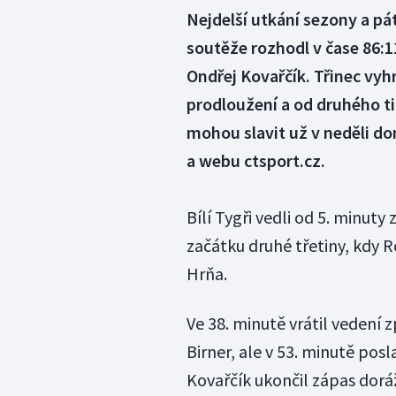
Nejdelší utkání sezony a pát
soutěže rozhodl v čase 86:
Ondřej Kovařčík. Třinec vyhr
prodloužení a od druhého titu
mohou slavit už v neděli do
a webu ctsport.cz.
Bílí Tygři vedli od 5. minut
začátku druhé třetiny, kdy 
Hrňa.
Ve 38. minutě vrátil vedení 
Birner, ale v 53. minutě pos
Kovařčík ukončil zápas dorá