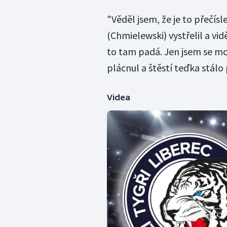
"Věděl jsem, že je to přečísl
(Chmielewski) vystřelil a vid
to tam padá. Jen jsem se mo
plácnul a štěstí teďka stálo
Videa