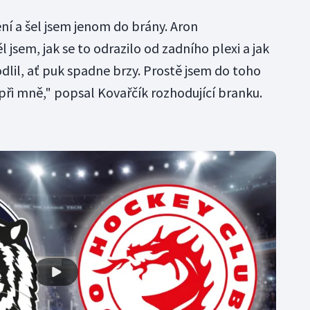
ení a šel jsem jenom do brány. Aron
ěl jsem, jak se to odrazilo od zadního plexi a jak
dlil, ať puk spadne brzy. Prostě jsem do toho
 při mně," popsal Kovařčík rozhodující branku.