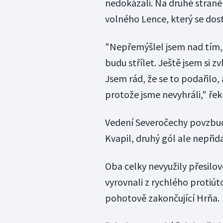
nedokázali. Na druhé straně
volného Lence, který se dost
"Nepřemýšlel jsem nad tím, ž
budu střílet. Ještě jsem si 
Jsem rád, že se to podařilo,
protože jsme nevyhráli," řek
Vedení Severočechy povzbudil
Kvapil, druhý gól ale nepřida
Oba celky nevyužily přesilov
vyrovnali z rychlého protiúto
pohotově zakončující Hrňa.