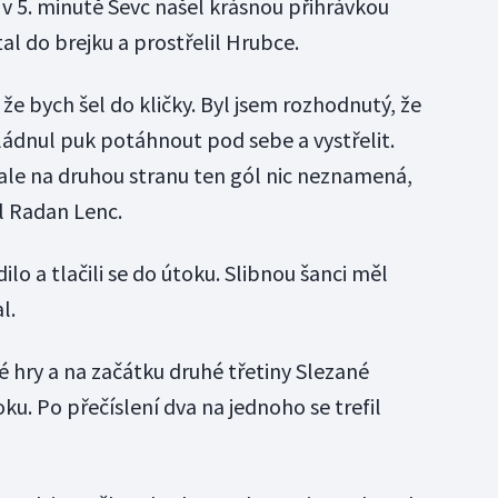
 v 5. minutě Ševc našel krásnou přihrávkou
al do brejku a prostřelil Hrubce.
e bych šel do kličky. Byl jsem rozhodnutý, že
zvládnul puk potáhnout pod sebe a vystřelit.
 ale na druhou stranu ten gól nic neznamená,
l Radan Lenc.
o a tlačili se do útoku. Slibnou šanci měl
l.
é hry a na začátku druhé třetiny Slezané
ku. Po přečíslení dva na jednoho se trefil