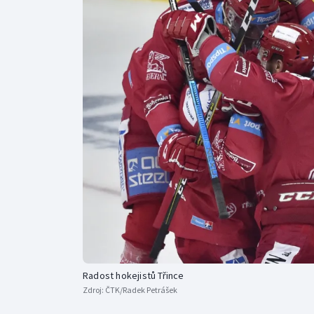
Curling
Dostihy
Florbal
Futsal
Golf
Gymnastika
Radost hokejistů Třince
Zdroj:
ČTK/Radek Petrášek