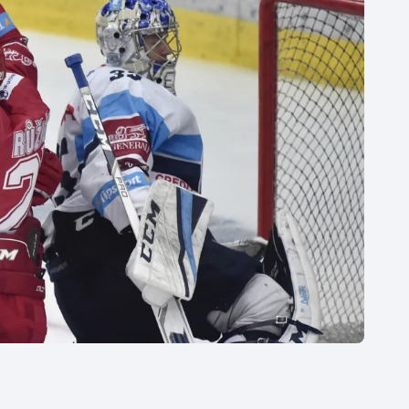
Moderní pětiboj
Triatlon
Motorsport
Veslování
Olympijské hry
Vodní slalom
Parasport
Volejbal
Plavání
Ostatní
Plážový volejbal