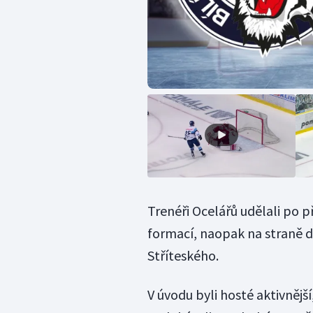
Trenéři Ocelářů udělali po 
formací, naopak na straně 
Stříteského.
V úvodu byli hosté aktivnějš