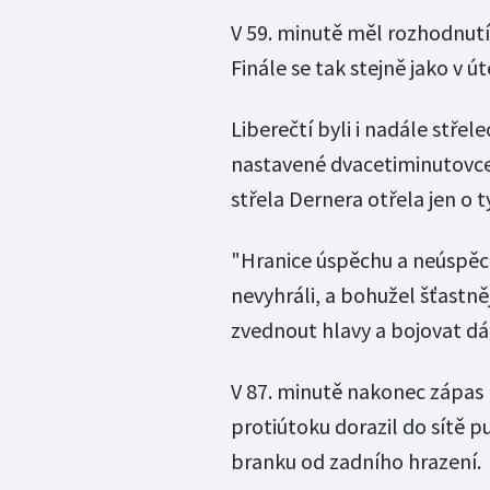
V 59. minutě měl rozhodnutí
Finále se tak stejně jako v ú
Liberečtí byli i nadále střele
nastavené dvacetiminutovce 
střela Dernera otřela jen o t
"Hranice úspěchu a neúspěch
nevyhráli, a bohužel šťastně
zvednout hlavy a bojovat dál
V 87. minutě nakonec zápas 
protiútoku dorazil do sítě p
branku od zadního hrazení.