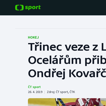
POPULÁRNÍ
DALŠÍ SPORTY
Fotbal
Americký fotbal
HOKEJ
Třinec veze z 
Hokej
Baseball a softbal
Ocelářům přibl
Tenis
Basketbal
Atletika
Ondřej Kovařč
Biatlon
Cyklistika
Boby a skeleton
ČT sport
26. 4. 2019
|
Zdroj:
ČT sport
,
ČTK
Box