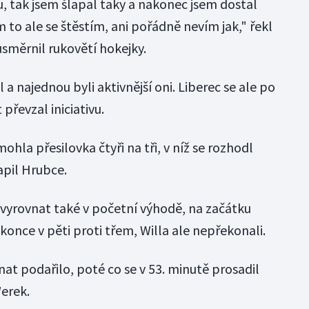
, tak jsem šlapal taky a nakonec jsem dostal
m to ale se štěstím, ani pořádně nevím jak," řekl
usměrnil rukovětí hokejky.
a najednou byli aktivnější oni. Liberec se ale po
převzal iniciativu.
la přesilovka čtyři na tři, v níž se rozhodl
apil Hrubce.
 vyrovnat také v početní výhodě, na začátku
okonce v pěti proti třem, Willa ale nepřekonali.
at podařilo, poté co se v 53. minutě prosadil
erek.