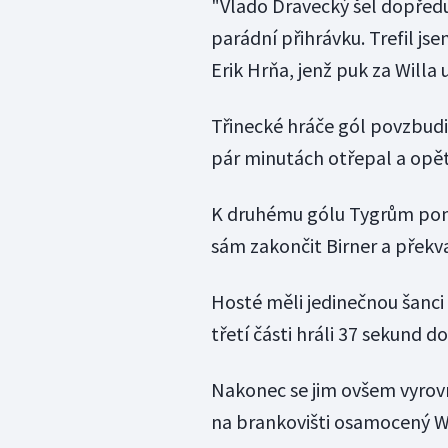
"Vlado Dravecký šel dopředu
parádní přihrávku. Trefil jse
Erik Hrňa, jenž puk za Willa 
Třinecké hráče gól povzbudil 
pár minutách otřepal a opět 
K druhému gólu Tygrům pomoh
sám zakončit Birner a překv
Hosté měli jedinečnou šanci
třetí části hráli 37 sekund d
Nakonec se jim ovšem vyrovn
na brankovišti osamocený W