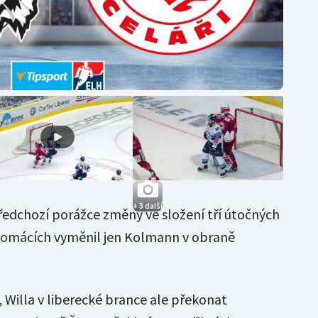
+ 3 další
předchozí porážce změny ve složení tří útočných
domácích vyměnil jen Kolmann v obraně
í, Willa v liberecké brance ale překonat