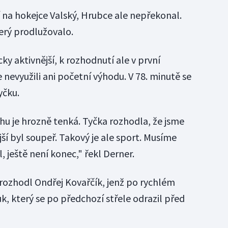
 na hokejce Valský, Hrubce ale nepřekonal.
terý prodlužovalo.
cky aktivnější, k rozhodnutí ale v první
nevyužili ani početní výhodu. V 78. minutě se
yčku.
u je hrozně tenká. Tyčka rozhodla, že jsme
jší byl soupeř. Takový je ale sport. Musíme
, ještě není konec," řekl Derner.
rozhodl Ondřej Kovařčík, jenž po rychlém
uk, který se po předchozí střele odrazil před