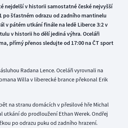
é nejdelší v historii samostatné české nejvyšší
11 po šťastném odrazu od zadního mantinelu
ál v pátém utkání finále na ledě Liberce 3:2 v
lu v historii ho dělí jediná výhra. Oceláři
ma, přímý přenos sledujte od 17:00 na ČT sport
y zásluhou Radana Lence. Oceláři vyrovnali na
Romana Willa v liberecké brance překonal Erik
zpět na stranu domácích v přesilové hře Michal
lal utkání do prodloužení Ethan Werek. Ondřej
žkou po odrazu puku od zadního hrazení.