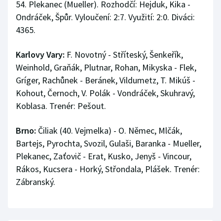
54. Plekanec (Mueller). Rozhodčí: Hejduk, Kika -
Ondráček, Špůr. Vyloučení: 2:7. Využití: 2:0. Diváci:
4365.
Karlovy Vary:
F. Novotný - Stříteský, Šenkeřík,
Weinhold, Graňák, Plutnar, Rohan, Mikyska - Flek,
Gríger, Rachůnek - Beránek, Vildumetz, T. Mikúš -
Kohout, Černoch, V. Polák - Vondráček, Skuhravý,
Koblasa. Trenér: Pešout.
Brno:
Čiliak (40. Vejmelka) - O. Němec, Mlčák,
Bartejs, Pyrochta, Svozil, Gulaši, Baranka - Mueller,
Plekanec, Zaťovič - Erat, Kusko, Jenyš - Vincour,
Rákos, Kucsera - Horký, Střondala, Plášek. Trenér:
Zábranský.