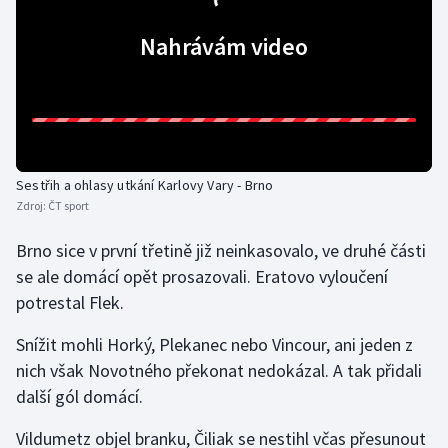
Olympijské hry
Nahrávám video
Parasport
Plavání
Plážový volejbal
Sestřih a ohlasy utkání Karlovy Vary - Brno
Zdroj:
ČT sport
Ragby
Brno sice v první třetině již neinkasovalo, ve druhé části
Rychlobruslení
se ale domácí opět prosazovali. Eratovo vyloučení
potrestal Flek.
Rychlostní kanoistika
Snížit mohli Horký, Plekanec nebo Vincour, ani jeden z
Short track
nich však Novotného překonat nedokázal. A tak přidali
další gól domácí.
Sportovní střelba
Vildumetz objel branku, Čiliak se nestihl včas přesunout