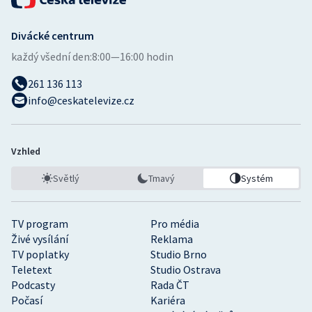
Divácké centrum
každý všední den:
8:00—16:00 hodin
261 136 113
info@ceskatelevize.cz
Vzhled
Světlý
Tmavý
Systém
TV program
Pro média
Živé vysílání
Reklama
TV poplatky
Studio Brno
Teletext
Studio Ostrava
Podcasty
Rada ČT
Počasí
Kariéra