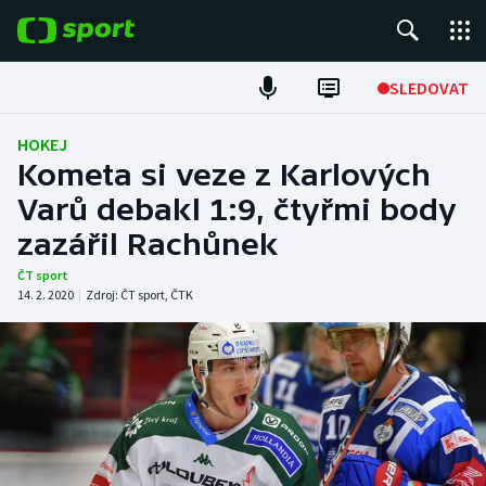
POPULÁRNÍ
SLEDOVAT
Fotbal
HOKEJ
Kometa si veze z Karlových
Hokej
Varů debakl 1:9, čtyřmi body
zazářil Rachůnek
Tenis
ČT sport
Atletika
14. 2. 2020
|
Zdroj:
ČT sport
,
ČTK
Cyklistika
DALŠÍ SPORTY
Americký fotbal
NEPŘEHLÉDNĚTE