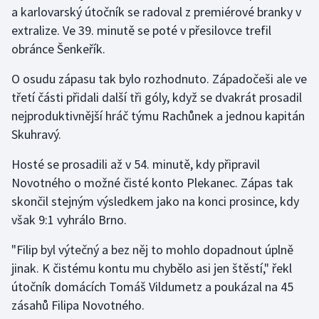
Stolní tenis
a karlovarský útočník se radoval z premiérové branky v
extralize. Ve 39. minutě se poté v přesilovce trefil
Triatlon
obránce Šenkeřík.
O osudu zápasu tak bylo rozhodnuto. Západočeši ale ve
Veslování
třetí části přidali další tři góly, když se dvakrát prosadil
Vodní slalom
nejproduktivnější hráč týmu Rachůnek a jednou kapitán
Skuhravý.
Volejbal
Hosté se prosadili až v 54. minutě, kdy připravil
Ostatní
Novotného o možné čisté konto Plekanec. Zápas tak
skončil stejným výsledkem jako na konci prosince, kdy
však 9:1 vyhrálo Brno.
"Filip byl výtečný a bez něj to mohlo dopadnout úplně
jinak. K čistému kontu mu chybělo asi jen štěstí," řekl
útočník domácích Tomáš Vildumetz a poukázal na 45
zásahů Filipa Novotného.