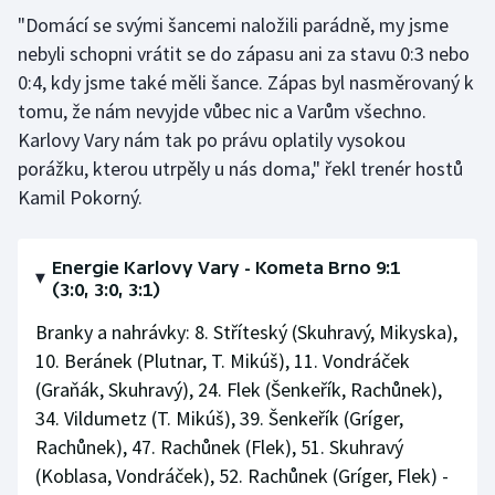
"Domácí se svými šancemi naložili parádně, my jsme
nebyli schopni vrátit se do zápasu ani za stavu 0:3 nebo
0:4, kdy jsme také měli šance. Zápas byl nasměrovaný k
tomu, že nám nevyjde vůbec nic a Varům všechno.
Karlovy Vary nám tak po právu oplatily vysokou
porážku, kterou utrpěly u nás doma," řekl trenér hostů
Kamil Pokorný.
Energie Karlovy Vary - Kometa Brno 9:1
(3:0, 3:0, 3:1)
Branky a nahrávky: 8. Stříteský (Skuhravý, Mikyska),
10. Beránek (Plutnar, T. Mikúš), 11. Vondráček
(Graňák, Skuhravý), 24. Flek (Šenkeřík, Rachůnek),
34. Vildumetz (T. Mikúš), 39. Šenkeřík (Gríger,
Rachůnek), 47. Rachůnek (Flek), 51. Skuhravý
(Koblasa, Vondráček), 52. Rachůnek (Gríger, Flek) -