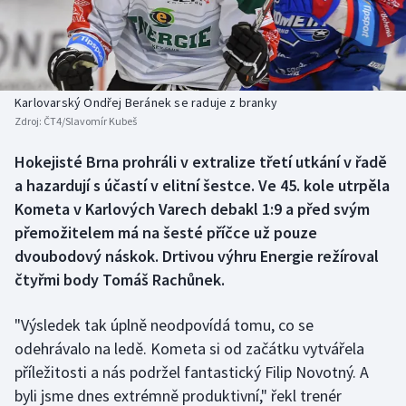
Baseball a softbal
Soutěže
Basketbal
Historické návraty
Biatlon
Aplikace ČT sport
Karlovarský Ondřej Beránek se raduje z branky
Zdroj:
ČT4/Slavomír Kubeš
Boby a skeleton
AZ kvíz
Hokejisté Brna prohráli v extralize třetí utkání v řadě
a hazardují s účastí v elitní šestce. Ve 45. kole utrpěla
Box
Kometa v Karlových Varech debakl 1:9 a před svým
Curling
přemožitelem má na šesté příčce už pouze
dvoubodový náskok. Drtivou výhru Energie režíroval
Dostihy
čtyřmi body Tomáš Rachůnek.
Florbal
"Výsledek tak úplně neodpovídá tomu, co se
odehrávalo na ledě. Kometa si od začátku vytvářela
Futsal
příležitosti a nás podržel fantastický Filip Novotný. A
byli jsme dnes extrémně produktivní," řekl trenér
Golf