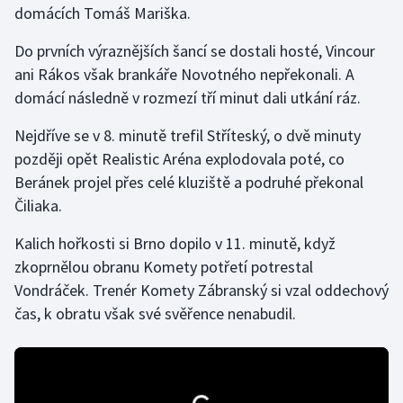
domácích Tomáš Mariška.
Gymnastika
Do prvních výraznějších šancí se dostali hosté, Vincour
ani Rákos však brankáře Novotného nepřekonali. A
Házená
domácí následně v rozmezí tří minut dali utkání ráz.
Jezdectví
Nejdříve se v 8. minutě trefil Stříteský, o dvě minuty
později opět Realistic Aréna explodovala poté, co
Judo
Beránek projel přes celé kluziště a podruhé překonal
Čiliaka.
Krasobruslení
Kalich hořkosti si Brno dopilo v 11. minutě, když
Lezení
zkoprnělou obranu Komety potřetí potrestal
Vondráček. Trenér Komety Zábranský si vzal oddechový
Lyže a snowboard
čas, k obratu však své svěřence nenabudil.
Moderní pětiboj
Motorsport