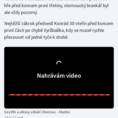
hře před koncem první třetiny, olomoucký brankář byl
Olympijské hry
ale vždy pozorný.
Parasport
Nejtěžší zákrok předvedl Konrád 30 vteřin před koncem
první části po chybě Vyrůbalíka, kdy se musel rychle
Plavání
přesouvat od jedné tyče k druhé.
Plážový volejbal
Ragby
Rychlobruslení
Nahrávám video
Rychlostní kanoistika
Short track
Sportovní střelba
Sestřih a ohlasy utkání Olomouc - Kladno
Zdroj:
ČT sport