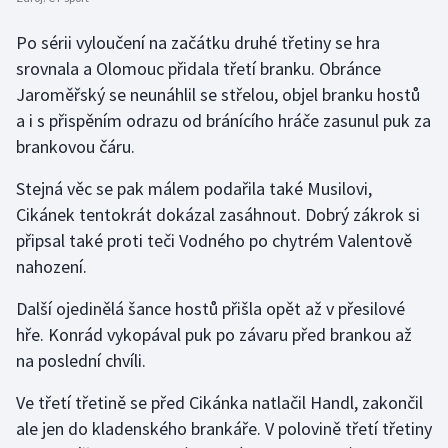
Stolní tenis
Po sérii vyloučení na začátku druhé třetiny se hra
Triatlon
srovnala a Olomouc přidala třetí branku. Obránce
Jaroměřský se neunáhlil se střelou, objel branku hostů
Veslování
a i s přispěním odrazu od bránícího hráče zasunul puk za
brankovou čáru.
Vodní slalom
Stejná věc se pak málem podařila také Musilovi,
Volejbal
Cikánek tentokrát dokázal zasáhnout. Dobrý zákrok si
připsal také proti teči Vodného po chytrém Valentově
Ostatní
nahození.
Další ojedinělá šance hostů přišla opět až v přesilové
hře. Konrád vykopával puk po závaru před brankou až
na poslední chvíli.
Ve třetí třetině se před Cikánka natlačil Handl, zakončil
ale jen do kladenského brankáře. V polovině třetí třetiny