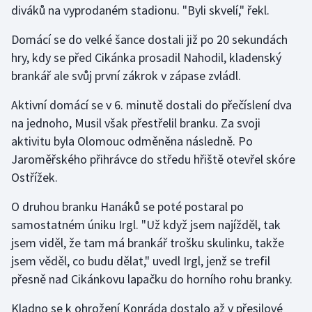
diváků na vyprodaném stadionu. "Byli skvelí," řekl.
Gymnastika
Domácí se do velké šance dostali již po 20 sekundách
hry, kdy se před Cikánka prosadil Nahodil, kladenský
Házená
brankář ale svůj první zákrok v zápase zvládl.
Jezdectví
Aktivní domácí se v 6. minutě dostali do přečíslení dva
na jednoho, Musil však přestřelil branku. Za svoji
Judo
aktivitu byla Olomouc odměněna následně. Po
Jaroměřského přihrávce do středu hřiště otevřel skóre
Krasobruslení
Ostřížek.
Lezení
O druhou branku Hanáků se poté postaral po
samostatném úniku Irgl. "Už když jsem najížděl, tak
Lyže a snowboard
jsem viděl, že tam má brankář trošku skulinku, takže
jsem věděl, co budu dělat," uvedl Irgl, jenž se trefil
Moderní pětiboj
přesně nad Cikánkovu lapačku do horního rohu branky.
Motorsport
Kladno se k ohrožení Konráda dostalo až v přesilové