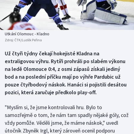
Baseball a softbal
Soutěže
Basketbal
Historické návraty
Biatlon
Aplikace ČT sport
Utkání Olomouc - Kladno
Zdroj:
ČTK/Luděk Peřina
Boby a skeleton
AZ kvíz
Už čtyři týdny čekají hokejisté Kladna na
extraligovou výhru. Rytíři prohráli po slabém výkonu
Box
na ledě Olomouce 0:4, z osmi zápasů získali jediný
Curling
bod a na poslední příčku mají po výhře Pardubic už
pouze čtyřbodový náskok. Hanáci si pojistili desátou
Dostihy
pozici, která zaručuje předkolo play-off.
Florbal
"Myslím si, že jsme kontrolovali hru. Bylo to
samozřejmě o tom, že nám tam spadly nějaké góly, což
Futsal
vždy pomůže. Věděli jsme, že máme náskok," uvedl
útočník Zbyněk Irgl, který zároveň ocenil podporu
Golf