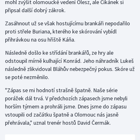
mohl zvýšit olomoucké vedení Olesz, ale Cikánek si
připsal další dobrý zákrok.
Zasáhnout už se však hostujícímu brankáři nepodařilo
proti střele Buriana, kterého ke skórování vybídl
přihrávkou na osu hřiště Káňa.
Následně došlo ke střídání brankářů, ze hry ale
odstoupil mírně kulhající Konrád. Jeho náhradník Lukeš
následně zlikvidoval Bláhův nebezpečný pokus. Skóre už
se poté nezměnilo.
"Zápas se mi hodnotí strašně špatně. Naše série
porážek dál trvá. V předchozích zápasech jsme nebyli
horším týmem a prohráli jsme. Dnes jsme do zápasu
vstoupili od začátku špatně a Olomouc nás jasně
přehrávala," uznal trenér hostů David Čermák.