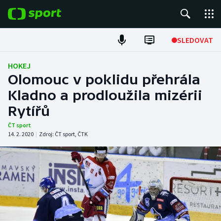
POPULÁRNÍ
SLEDOVAT
Fotbal
HOKEJ
Olomouc v poklidu přehrála
Hokej
Kladno a prodloužila mizérii
Rytířů
Tenis
ČT sport
Atletika
14. 2. 2020
|
Zdroj:
ČT sport
,
ČTK
Cyklistika
DALŠÍ SPORTY
Americký fotbal
NEPŘEHLÉDNĚTE