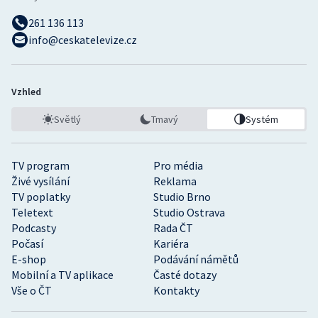
261 136 113
info@ceskatelevize.cz
Vzhled
Světlý
Tmavý
Systém
TV program
Pro média
Živé vysílání
Reklama
TV poplatky
Studio Brno
Teletext
Studio Ostrava
Podcasty
Rada ČT
Počasí
Kariéra
E-shop
Podávání námětů
Mobilní a TV aplikace
Časté dotazy
Vše o ČT
Kontakty