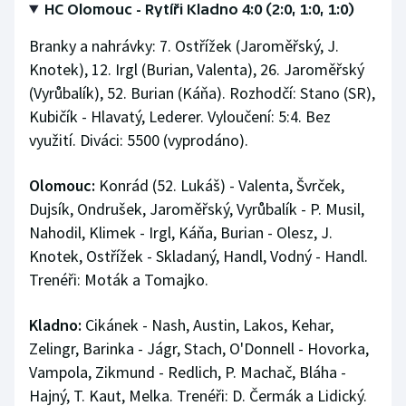
HC Olomouc - Rytíři Kladno 4:0 (2:0, 1:0, 1:0)
Branky a nahrávky: 7. Ostřížek (Jaroměřský, J.
Knotek), 12. Irgl (Burian, Valenta), 26. Jaroměřský
(Vyrůbalík), 52. Burian (Káňa). Rozhodčí: Stano (SR),
Kubičík - Hlavatý, Lederer. Vyloučení: 5:4. Bez
využití. Diváci: 5500 (vyprodáno).
Olomouc:
Konrád (52. Lukáš) - Valenta, Švrček,
Dujsík, Ondrušek, Jaroměřský, Vyrůbalík - P. Musil,
Nahodil, Klimek - Irgl, Káňa, Burian - Olesz, J.
Knotek, Ostřížek - Skladaný, Handl, Vodný - Handl.
Trenéři: Moták a Tomajko.
Kladno:
Cikánek - Nash, Austin, Lakos, Kehar,
Zelingr, Barinka - Jágr, Stach, O'Donnell - Hovorka,
Vampola, Zikmund - Redlich, P. Machač, Bláha -
Hajný, T. Kaut, Melka. Trenéři: D. Čermák a Lidický.