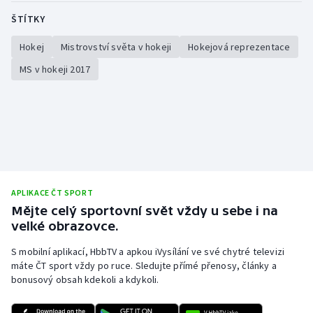
ŠTÍTKY
Hokej
Mistrovství světa v hokeji
Hokejová reprezentace
MS v hokeji 2017
APLIKACE ČT SPORT
Mějte celý sportovní svět vždy u sebe i na
velké obrazovce.
S mobilní aplikací, HbbTV a apkou iVysílání ve své chytré televizi
máte ČT sport vždy po ruce. Sledujte přímé přenosy, články a
bonusový obsah kdekoli a kdykoli.