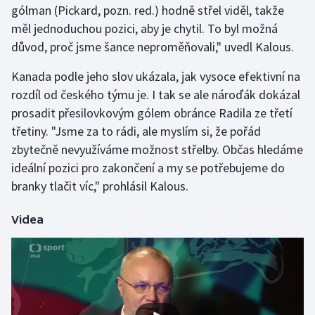
gólman (Pickard, pozn. red.) hodně střel viděl, takže
měl jednoduchou pozici, aby je chytil. To byl možná
Gymnastika
důvod, proč jsme šance neproměňovali," uvedl Kalous.
Házená
Kanada podle jeho slov ukázala, jak vysoce efektivní na
rozdíl od českého týmu je. I tak se ale nároďák dokázal
Jezdectví
prosadit přesilovkovým gólem obránce Radila ze třetí
třetiny. "Jsme za to rádi, ale myslím si, že pořád
Judo
zbytečně nevyužíváme možnost střelby. Občas hledáme
ideální pozici pro zakončení a my se potřebujeme do
Krasobruslení
branky tlačit víc," prohlásil Kalous.
Lezení
Videa
Lyže a snowboard
Moderní pětiboj
Motorsport