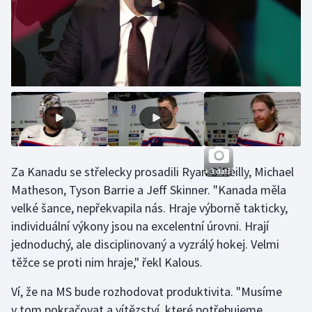
Olympijské hry
Parasport
Plavání
Plážový volejbal
Ragby
Za Kanadu se střelecky prosadili Ryan O'Reilly, Michael
+ 3 další
Rychlobruslení
Matheson, Tyson Barrie a Jeff Skinner. "Kanada měla
velké šance, nepřekvapila nás. Hraje výborně takticky,
Rychlostní kanoistika
individuální výkony jsou na excelentní úrovni. Hrají
jednoduchý, ale disciplinovaný a vyzrálý hokej. Velmi
Short track
těžce se proti nim hraje," řekl Kalous.
Sportovní střelba
Ví, že na MS bude rozhodovat produktivita. "Musíme
v tom pokračovat a vítězství, které potřebujeme,