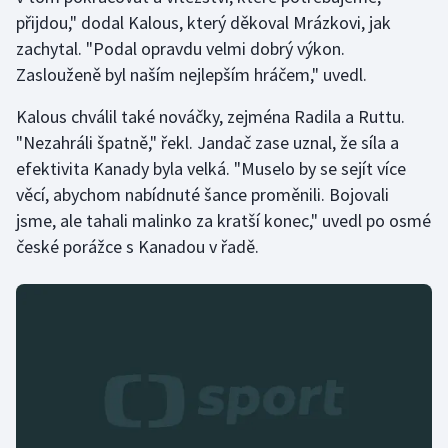
Stolní tenis
přijdou," dodal Kalous, který děkoval Mrázkovi, jak
zachytal. "Podal opravdu velmi dobrý výkon.
Triatlon
Zaslouženě byl naším nejlepším hráčem," uvedl.
Veslování
Kalous chválil také nováčky, zejména Radila a Ruttu.
"Nezahráli špatně," řekl. Jandač zase uznal, že síla a
Vodní slalom
efektivita Kanady byla velká. "Muselo by se sejít více
věcí, abychom nabídnuté šance proměnili. Bojovali
Volejbal
jsme, ale tahali malinko za kratší konec," uvedl po osmé
české porážce s Kanadou v řadě.
Ostatní