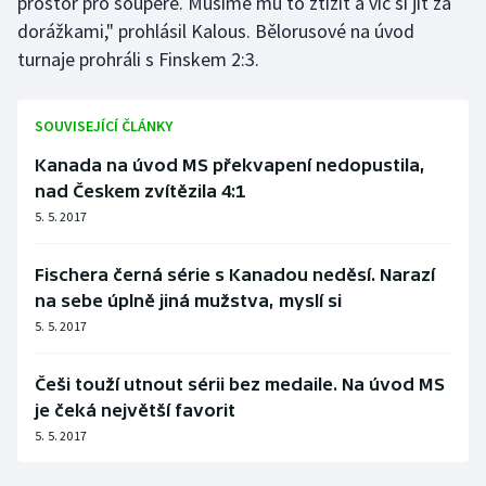
prostor pro soupeře. Musíme mu to ztížit a víc si jít za
dorážkami," prohlásil Kalous. Bělorusové na úvod
turnaje prohráli s Finskem 2:3.
SOUVISEJÍCÍ ČLÁNKY
Kanada na úvod MS překvapení nedopustila,
nad Českem zvítězila 4:1
5. 5. 2017
Fischera černá série s Kanadou neděsí. Narazí
na sebe úplně jiná mužstva, myslí si
5. 5. 2017
Češi touží utnout sérii bez medaile. Na úvod MS
je čeká největší favorit
5. 5. 2017