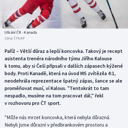
Baseball a softbal
Soutěže
Basketbal
Historické návraty
Biatlon
Aplikace ČT sport
Utkání ČR - Kanada
Zdroj:
ČTK/AP
Boby a skeleton
AZ kvíz
Paříž – Větší důraz a lepší koncovka. Takový je recept
asistenta trenéra národního týmu Jiřího Kalouse
Box
k tomu, aby si Češi připsali v dalších zápasech kýžené
Curling
body. Proti Kanadě, která na úvod MS zvítězila 4:1,
neodehrála reprezentace špatný zápas, šance se ale
Dostihy
proměňovat musí, ví Kalous. "Tentokrát to tam
nespadlo, musíme na tom pracovat dál," řekl
Florbal
v rozhovoru pro ČT sport.
Futsal
"Může nás mrzet koncovka, která nebyla důrazná.
Nebyli jsme důrazní v předbrankovém prostoru a
Golf