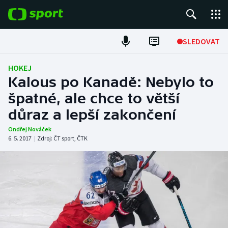
POPULÁRNÍ
SLEDOVAT
Fotbal
HOKEJ
Kalous po Kanadě: Nebylo to
Hokej
špatné, ale chce to větší
důraz a lepší zakončení
Tenis
Ondřej Nováček
Atletika
6. 5. 2017
|
Zdroj:
ČT sport
,
ČTK
Cyklistika
DALŠÍ SPORTY
Americký fotbal
NEPŘEHLÉDNĚTE