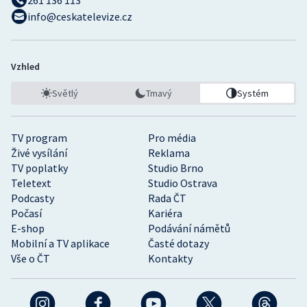
261 136 113
info@ceskatelevize.cz
Vzhled
Světlý
Tmavý
Systém
TV program
Pro média
Živé vysílání
Reklama
TV poplatky
Studio Brno
Teletext
Studio Ostrava
Podcasty
Rada ČT
Počasí
Kariéra
E-shop
Podávání námětů
Mobilní a TV aplikace
Časté dotazy
Vše o ČT
Kontakty