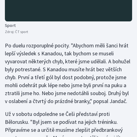
Sport
Zdroj:
ČT sport
Po duelu rozporuplné pocity. "Abychom měli šanci hrát
lepší výsledek s Kanadou, tak bychom se museli
vyvarovat některých chyb, které jsme udělali. A bohužel
byly potrestané. S Kanadou musíte hrát bez větších
chyb. První a třetí gól byl dost podobný, protože jsme
mohli odehrát puk lépe nebo jsme byli první na puku a
ztratili jsme ho. Nebo jsme nedotáhli souboj. Druhý byl
v oslabení a čtvrtý do prázdné branky," popsal Jandač.
Už v sobotu odpoledne se Češi představí proti
Bělorusku. "Byl jsem se podívat na jejich tréninku.
Připravíme se a určitě musíme zlepšit předbrankový