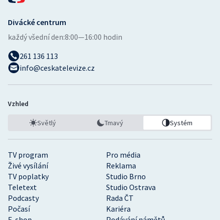
Divácké centrum
každý všední den:
8:00—16:00 hodin
261 136 113
info@ceskatelevize.cz
Vzhled
Světlý
Tmavý
Systém
TV program
Pro média
Živé vysílání
Reklama
TV poplatky
Studio Brno
Teletext
Studio Ostrava
Podcasty
Rada ČT
Počasí
Kariéra
E-shop
Podávání námětů