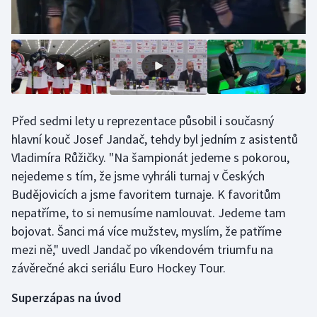
Stolní tenis
Triatlon
Veslování
Vodní slalom
Před sedmi lety u reprezentace působil i současný
hlavní kouč Josef Jandač, tehdy byl jedním z asistentů
Volejbal
Vladimíra Růžičky. "Na šampionát jedeme s pokorou,
nejedeme s tím, že jsme vyhráli turnaj v Českých
Ostatní
Budějovicích a jsme favoritem turnaje. K favoritům
nepatříme, to si nemusíme namlouvat. Jedeme tam
bojovat. Šanci má více mužstev, myslím, že patříme
mezi ně," uvedl Jandač po víkendovém triumfu na
závěrečné akci seriálu Euro Hockey Tour.
Superzápas na úvod