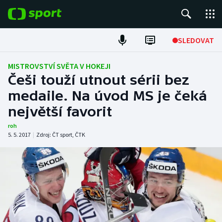
POPULÁRNÍ
SLEDOVAT
Fotbal
MISTROVSTVÍ SVĚTA V HOKEJI
Češi touží utnout sérii bez
Hokej
medaile. Na úvod MS je čeká
největší favorit
Tenis
roh
Atletika
5. 5. 2017
|
Zdroj:
ČT sport
,
ČTK
Cyklistika
DALŠÍ SPORTY
Americký fotbal
NEPŘEHLÉDNĚTE