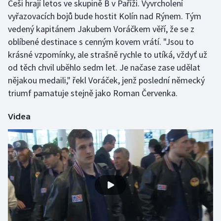
Češi hrají letos ve skupině B v Paříži. Vyvrcholení
Olympijské hry
vyřazovacích bojů bude hostit Kolín nad Rýnem. Tým
vedený kapitánem Jakubem Voráčkem věří, že se z
Parasport
oblíbené destinace s cenným kovem vrátí. "Jsou to
krásné vzpomínky, ale strašně rychle to utíká, vždyť už
Plavání
od těch chvil uběhlo sedm let. Je načase zase udělat
nějakou medaili," řekl Voráček, jenž poslední německý
Plážový volejbal
triumf pamatuje stejně jako Roman Červenka.
Ragby
Videa
Rychlobruslení
Rychlostní kanoistika
Short track
Sportovní střelba