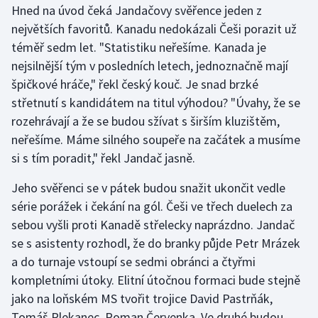
Hned na úvod čeká Jandačovy svěřence jeden z
největších favoritů. Kanadu nedokázali Češi porazit už
téměř sedm let. "Statistiku neřešíme. Kanada je
nejsilnější tým v posledních letech, jednoznačně mají
špičkové hráče," řekl český kouč. Je snad brzké
střetnutí s kandidátem na titul výhodou? "Úvahy, že se
rozehrávají a že se budou sžívat s širším kluzištěm,
neřešíme. Máme silného soupeře na začátek a musíme
si s tím poradit," řekl Jandač jasně.
Jeho svěřenci se v pátek budou snažit ukončit vedle
série porážek i čekání na gól. Češi ve třech duelech za
sebou vyšli proti Kanadě střelecky naprázdno. Jandač
se s asistenty rozhodl, že do branky půjde Petr Mrázek
a do turnaje vstoupí se sedmi obránci a čtyřmi
kompletními útoky. Elitní útočnou formaci bude stejně
jako na loňském MS tvořit trojice David Pastrňák,
Tomáš Plekanec, Roman Červenka. Ve druhé budou