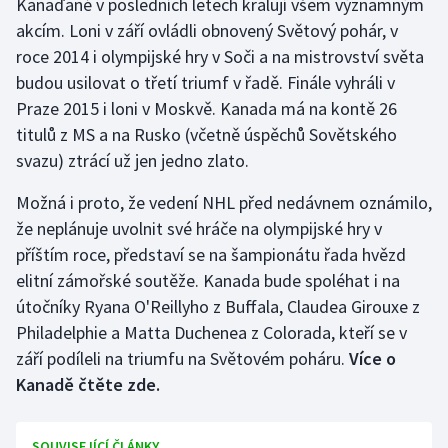
Kanaďané v posledních letech kralují všem významným
akcím. Loni v září ovládli obnovený Světový pohár, v
roce 2014 i olympijské hry v Soči a na mistrovství světa
budou usilovat o třetí triumf v řadě. Finále vyhráli v
Praze 2015 i loni v Moskvě. Kanada má na kontě 26
titulů z MS a na Rusko (včetně úspěchů Sovětského
svazu) ztrácí už jen jedno zlato.
Možná i proto, že vedení NHL před nedávnem oznámilo,
že neplánuje uvolnit své hráče na olympijské hry v
příštím roce, představí se na šampionátu řada hvězd
elitní zámořské soutěže. Kanada bude spoléhat i na
útočníky Ryana O'Reillyho z Buffala, Claudea Girouxe z
Philadelphie a Matta Duchenea z Colorada, kteří se v
září podíleli na triumfu na Světovém poháru.
Více o
Kanadě čtěte zde.
SOUVISEJÍCÍ ČLÁNKY