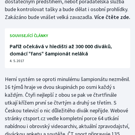
dostatečným předstihem, neboť pořadatelská služba
bude kontrolovat tašky a bude dělat i osobní prohlídky.
Zakázáno bude vnášet velká zavazadla.
Více čtěte zde.
SOUVISEJÍCÍ ČLÁNKY
Paříž očekává v hledišti až 300 000 diváků,
domácí "fans" šampionát neláká
4. 5. 2017
Herní systém se oproti minulému šampionátu nezměnil.
16 týmů hraje ve dvou skupinách po osmi každý s
každým. Čtyři nejlepší z obou se pak ve čtvrtfinále
utkají křížem první se čtvrtým a druhý se třetím. S
Českou televizí o nic důležitého divák nepřijde. Webové
stránky ctsport.cz vedle kompletní porce 64 utkání
nabídnou i obrovský videoarchiv, aktuální zpravodajství,
diváckou anketu a soutěže. ČT sport připravuje 135