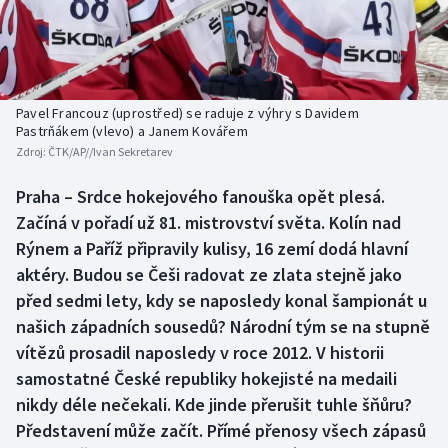
Baseball a softbal
Soutěže
Basketbal
Historické návraty
Biatlon
Aplikace ČT sport
Pavel Francouz (uprostřed) se raduje z výhry s Davidem
Pastrňákem (vlevo) a Janem Kovářem
Zdroj:
ČTK/AP//Ivan Sekretarev
Boby a skeleton
AZ kvíz
Praha – Srdce hokejového fanouška opět plesá.
Box
Začíná v pořadí už 81. mistrovství světa. Kolín nad
Rýnem a Paříž připravily kulisy, 16 zemí dodá hlavní
Curling
aktéry. Budou se Češi radovat ze zlata stejně jako
před sedmi lety, kdy se naposledy konal šampionát u
Dostihy
našich západních sousedů? Národní tým se na stupně
Florbal
vítězů prosadil naposledy v roce 2012. V historii
samostatné České republiky hokejisté na medaili
Futsal
nikdy déle nečekali. Kde jinde přerušit tuhle šňůru?
Představení může začít. Přímé přenosy všech zápasů
Golf