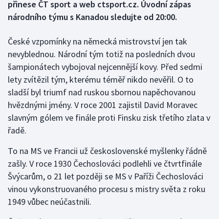
přinese ČT sport a web ctsport.cz. Úvodní zápas
národního týmu s Kanadou sledujte od 20:00.
Gymnastika
České vzpomínky na německá mistrovství jen tak
Házená
nevyblednou. Národní tým totiž na posledních dvou
šampionátech vybojoval nejcennější kovy. Před sedmi
Jezdectví
lety zvítězil tým, kterému téměř nikdo nevěřil. O to
sladší byl triumf nad ruskou sbornou napěchovanou
Judo
hvězdnými jmény. V roce 2001 zajistil David Moravec
Krasobruslení
slavným gólem ve finále proti Finsku zisk třetího zlata v
řadě.
Lezení
To na MS ve Francii už československé myšlenky řádně
zašly. V roce 1930 Čechoslováci podlehli ve čtvrtfinále
Lyže a snowboard
Švýcarům, o 21 let později se MS v Paříži Čechoslováci
Moderní pětiboj
vinou vykonstruovaného procesu s mistry světa z roku
1949 vůbec neúčastnili.
Motorsport