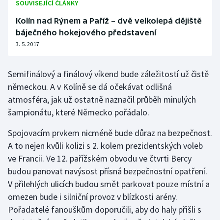
SOUVISEJÍCÍ ČLÁNKY
Kolín nad Rýnem a Paříž – dvě velkolepá dějiště
báječného hokejového představení
3. 5. 2017
Semifinálový a finálový víkend bude záležitostí už čistě
německou. A v Kolíně se dá očekávat odlišná
atmosféra, jak už ostatně naznačil průběh minulých
šampionátu, které Německo pořádalo.
Spojovacím prvkem nicméně bude důraz na bezpečnost.
A to nejen kvůli kolizi s 2. kolem prezidentských voleb
ve Francii. Ve 12. pařížském obvodu ve čtvrti Bercy
budou panovat navýsost přísná bezpečnostní opatření.
V přilehlých ulicích budou smět parkovat pouze místní a
omezen bude i silniční provoz v blízkosti arény.
Pořadatelé fanouškům doporučili, aby do haly přišli s