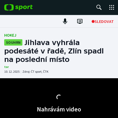
POPULÁRNÍ
SLEDOVAT
Fotbal
HOKEJ
Jihlava vyhrála
SOUHRN
Hokej
podesáté v řadě, Zlín spadl
na poslední místo
Tenis
tor
Atletika
10. 12. 2025
|
Zdroj:
ČT sport
,
ČTK
Cyklistika
DALŠÍ SPORTY
Nahrávám video
Americký fotbal
NEPŘEHLÉDNĚTE