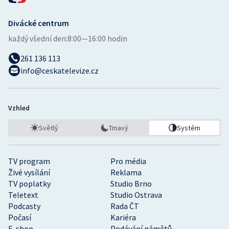
Divácké centrum
každý všední den:
8:00—16:00 hodin
261 136 113
info@ceskatelevize.cz
Vzhled
Světlý
Tmavý
Systém
TV program
Pro média
Živé vysílání
Reklama
TV poplatky
Studio Brno
Teletext
Studio Ostrava
Podcasty
Rada ČT
Počasí
Kariéra
E-shop
Podávání námětů