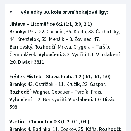
Výsledky 30. kola první hokejové ligy:
Jihlava – Litoměřice 6:2 (1:1, 3:0, 2:1)
Branky:
19. a 22. Cachnín, 35. Kulda, 38. Čachotský,
44. Krenželok, 59. Menšík – 8. Žovinec, 47.
Bernovský.
Rozhodčí:
Mrkva, Grygera – Teršíp,
Černohlávek.
Vyloučení:
8:3. Využití 1:1.
V oslabení:
2:0.
Diváci:
3811.
Frýdek-Místek – Slavia Praha 1:2 (0:1, 0:1, 1:0)
Branky:
43. Ostřížek – 11. Kružík, 22. Gaspar.
Rozhodčí:
Wagner, Gebauer – Tvrdík, Frais.
Vyloučení:
1:2. Bez využití.
V oslabení:
1:0.
Diváci:
598.
Vsetín – Chomutov 0:3 (0:2, 0:1, 0:0)
Branky:
4. Badinka, 11. Coskey, 35. Káňa.
Rozhodčí: