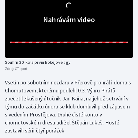
Stolní tenis
Nahrávám video
Triatlon
Veslování
Vodní slalom
Souhrn 30. kola první hokejové ligy
Volejbal
Zdroj:
ČT sport
Ostatní
Vsetín po sobotním nezdaru v Přerově prohrál i doma s
Chomutovem, kterému podlehl 0:3. Výhru Pirátů
zpečetil zkušený útočník Jan Káňa, na jehož setrvání v
týmu do začátku února se klub domluvil před zápasem
s vedením Prostějova. Druhé čisté konto v
chomutovském dresu udržel Štěpán Lukeš. Hosté
zastavili sérii čtyř porážek.