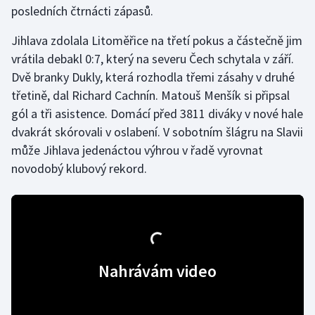
posledních čtrnácti zápasů.
Gymnastika
Jihlava zdolala Litoměřice na třetí pokus a částečně jim
vrátila debakl 0:7, který na severu Čech schytala v září.
Házená
Dvě branky Dukly, která rozhodla třemi zásahy v druhé
třetině, dal Richard Cachnín. Matouš Menšík si připsal
Jezdectví
gól a tři asistence. Domácí před 3811 diváky v nové hale
dvakrát skórovali v oslabení. V sobotním šlágru na Slavii
Judo
může Jihlava jedenáctou výhrou v řadě vyrovnat
novodobý klubový rekord.
Krasobruslení
Lezení
Lyže a snowboard
Nahrávám video
Moderní pětiboj
Motorsport