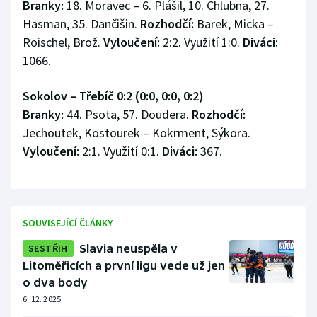
Branky:
18. Moravec – 6. Plášil, 10. Chlubna, 27.
Hasman, 35. Dančišin.
Rozhodčí:
Barek, Micka –
Roischel, Brož.
Vyloučení:
2:2. Využití 1:0.
Diváci:
1066.
Sokolov – Třebíč 0:2 (0:0, 0:0, 0:2)
Branky:
44. Psota, 57. Doudera.
Rozhodčí:
Jechoutek, Kostourek – Kokrment, Sýkora.
Vyloučení:
2:1. Využití 0:1.
Diváci:
367.
SOUVISEJÍCÍ ČLÁNKY
SESTŘIH
Slavia neuspěla v
Litoměřicích a první ligu vede už jen
o dva body
6. 12. 2025