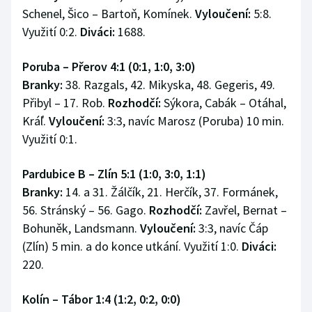
Schenel, Šico – Bartoň, Komínek.
Vyloučení:
5:8.
Využití 0:2.
Diváci:
1688.
Poruba – Přerov 4:1 (0:1, 1:0, 3:0)
Branky:
38. Razgals, 42. Mikyska, 48. Gegeris, 49.
Přibyl – 17. Rob.
Rozhodčí:
Sýkora, Cabák – Otáhal,
Kráľ.
Vyloučení:
3:3, navíc Marosz (Poruba) 10 min.
Využití 0:1.
Pardubice B – Zlín 5:1 (1:0, 3:0, 1:1)
Branky:
14. a 31. Žálčík, 21. Herčík, 37. Formánek,
56. Stránský – 56. Gago.
Rozhodčí:
Zavřel, Bernat –
Bohuněk, Landsmann.
Vyloučení:
3:3, navíc Čáp
(Zlín) 5 min. a do konce utkání. Využití 1:0.
Diváci:
220.
Kolín – Tábor 1:4 (1:2, 0:2, 0:0)