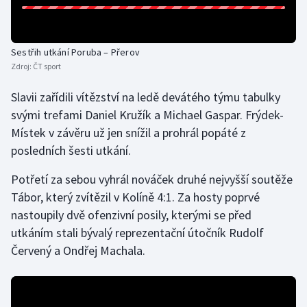
Olympijské hry
Sestřih utkání Poruba – Přerov
Parasport
Zdroj:
ČT sport
Plavání
Slavii zařídili vítězství na ledě devátého týmu tabulky
svými trefami Daniel Kružík a Michael Gaspar. Frýdek-
Plážový volejbal
Místek v závěru už jen snížil a prohrál popáté z
posledních šesti utkání.
Ragby
Potřetí za sebou vyhrál nováček druhé nejvyšší soutěže
Rychlobruslení
Tábor, který zvítězil v Kolíně 4:1. Za hosty poprvé
nastoupily dvě ofenzivní posily, kterými se před
Rychlostní kanoistika
utkáním stali bývalý reprezentační útočník Rudolf
Červený a Ondřej Machala.
Short track
Sportovní střelba