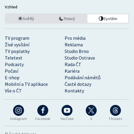
Vzhled
Světlý
Tmavý
Systém
TV program
Pro média
Živé vysílání
Reklama
TV poplatky
Studio Brno
Teletext
Studio Ostrava
Podcasty
Rada ČT
Počasí
Kariéra
E-shop
Podávání námětů
Mobilní a TV aplikace
Časté dotazy
Vše o ČT
Kontakty
Instagram
Facebook
YouTube
X
Threads