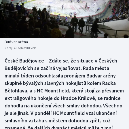
Baseball a softbal
Soutěže
Basketbal
Historické návraty
Biatlon
Aplikace ČT sport
Budvar aréna
Boby a skeleton
AZ kvíz
Zdroj:
ČTK/David Veis
Box
České Budějovice – Zdálo se, že situace v Českých
Budějovicích se začíná vyjasňovat. Rada města
Curling
minulý týden odsouhlasila pronájem Budvar arény
skupině bývalých slavných hokejistů kolem Radka
Dostihy
Bělohlava, a s HC Mountfield, který stojí za přesunem
extraligového hokeje do Hradce Králové, se radnice
Florbal
dohodla na ukončení všech smluv dohodou. Všechno
je ale jinak. V pondělí HC Mountfield vzal ukončení
Futsal
smluvního vztahu s městem dohodou zpět, což
znamená, že dalších dvanáct měsíců může zimní
Golf