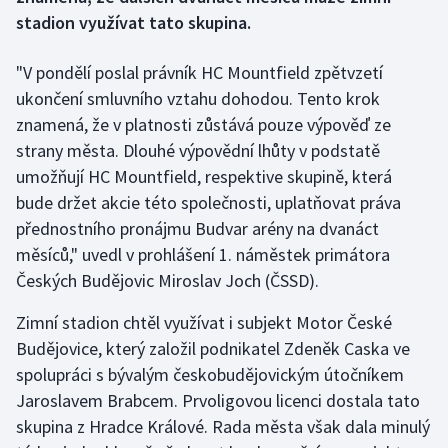
stadion využívat tato skupina.
Gymnastika
"V pondělí poslal právník HC Mountfield zpětvzetí
Házená
ukončení smluvního vztahu dohodou. Tento krok
znamená, že v platnosti zůstává pouze výpověď ze
Jezdectví
strany města. Dlouhé výpovědní lhůty v podstatě
umožňují HC Mountfield, respektive skupině, která
Judo
bude držet akcie této společnosti, uplatňovat práva
přednostního pronájmu Budvar arény na dvanáct
Krasobruslení
měsíců," uvedl v prohlášení 1. náměstek primátora
Českých Budějovic Miroslav Joch (ČSSD).
Lezení
Zimní stadion chtěl využívat i subjekt Motor České
Lyže a snowboard
Budějovice, který založil podnikatel Zdeněk Caska ve
spolupráci s bývalým českobudějovickým útočníkem
Moderní pětiboj
Jaroslavem Brabcem. Prvoligovou licenci dostala tato
skupina z Hradce Králové. Rada města však dala minulý
Motorsport