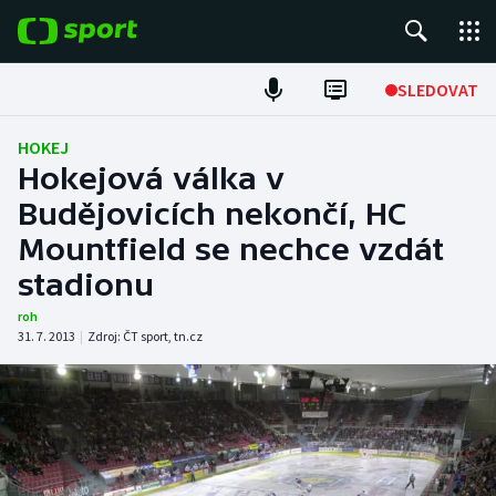
POPULÁRNÍ
SLEDOVAT
Fotbal
HOKEJ
Hokejová válka v
Hokej
Budějovicích nekončí, HC
Mountfield se nechce vzdát
Tenis
stadionu
Atletika
roh
31. 7. 2013
|
Zdroj:
ČT sport
,
tn.cz
Cyklistika
DALŠÍ SPORTY
Americký fotbal
NEPŘEHLÉDNĚTE