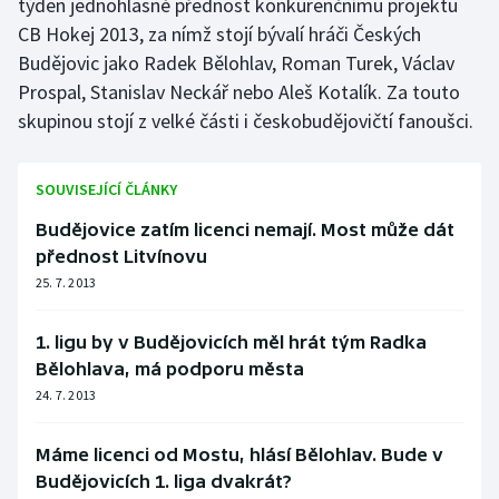
týden jednohlasně přednost konkurenčnímu projektu
CB Hokej 2013, za nímž stojí bývalí hráči Českých
Olympijské hry
Budějovic jako Radek Bělohlav, Roman Turek, Václav
Parasport
Prospal, Stanislav Neckář nebo Aleš Kotalík. Za touto
skupinou stojí z velké části i českobudějovičtí fanoušci.
Plavání
SOUVISEJÍCÍ ČLÁNKY
Plážový volejbal
Budějovice zatím licenci nemají. Most může dát
Ragby
přednost Litvínovu
25. 7. 2013
Rychlobruslení
1. ligu by v Budějovicích měl hrát tým Radka
Rychlostní kanoistika
Bělohlava, má podporu města
24. 7. 2013
Short track
Máme licenci od Mostu, hlásí Bělohlav. Bude v
Sportovní střelba
Budějovicích 1. liga dvakrát?