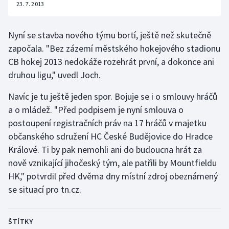
23. 7. 2013
Stolní tenis
Triatlon
Nyní se stavba nového týmu bortí, ještě než skutečně
započala. "Bez zázemí městského hokejového stadionu
Veslování
CB hokej 2013 nedokáže rozehrát první, a dokonce ani
druhou ligu," uvedl Joch.
Vodní slalom
Navíc je tu ještě jeden spor. Bojuje se i o smlouvy hráčů
Volejbal
a o mládež. "Před podpisem je nyní smlouva o
postoupení registračních práv na 17 hráčů v majetku
Ostatní
občanského sdružení HC České Budějovice do Hradce
Králové. Ti by pak nemohli ani do budoucna hrát za
nově vznikající jihočeský tým, ale patřili by Mountfieldu
HK," potvrdil před dvěma dny místní zdroj obeznámený
se situací pro tn.cz.
ŠTÍTKY