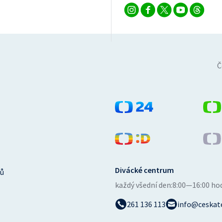
Č
Divácké centrum
ů
každý všední den:
8:00—16:00 ho
261 136 113
info@ceskate