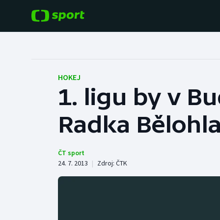
POPULÁRNÍ
DALŠÍ SPORTY
Fotbal
Americký fotbal
HOKEJ
1. ligu by v B
Hokej
Baseball a softbal
Radka Bělohl
Tenis
Basketbal
Atletika
Biatlon
ČT sport
24. 7. 2013
|
Zdroj:
ČTK
Cyklistika
Boby a skeleton
Box