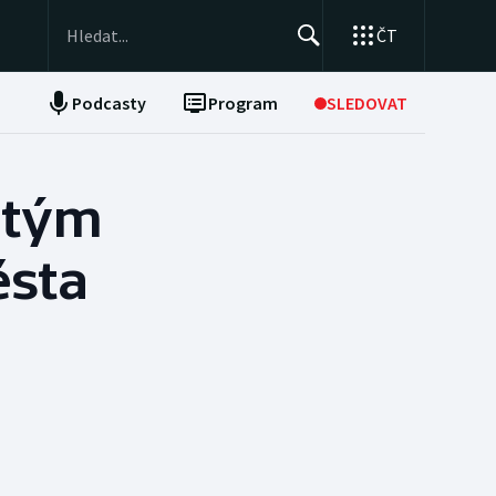
ČT
Podcasty
Program
SLEDOVAT
NEPŘEHLÉDNĚTE
Soutěže
t tým
Historické návraty
ěsta
Aplikace ČT sport
AZ kvíz