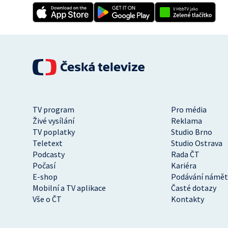
TV program
Pro média
Živé vysílání
Reklama
TV poplatky
Studio Brno
Teletext
Studio Ostrava
Podcasty
Rada ČT
Počasí
Kariéra
E-shop
Podávání námět
Mobilní a TV aplikace
Časté dotazy
Vše o ČT
Kontakty