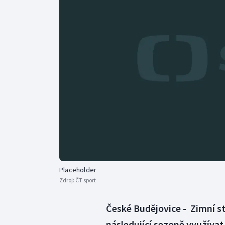
Curling
Dostihy
Florbal
Futsal
Golf
Gymnastika
Placeholder
Zdroj:
ČT sport
České Budějovice - Zimní s
následující sezoně využívat