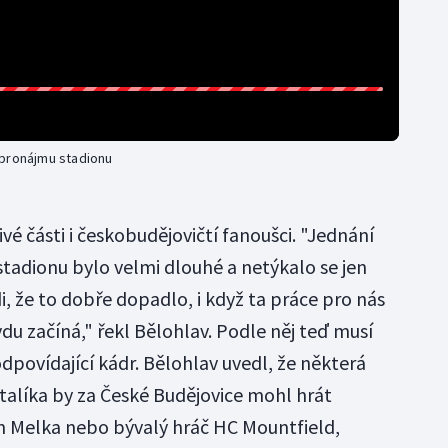
 pronájmu stadionu
ivé části i českobudějovičtí fanoušci. "Jednání
adionu bylo velmi dlouhé a netýkalo se jen
, že to dobře dopadlo, i když ta práce pro nás
 začíná," řekl Bělohlav. Podle něj teď musí
dpovídající kádr. Bělohlav uvedl, že některá
otalíka by za České Budějovice mohl hrát
n Melka nebo bývalý hráč HC Mountfield,