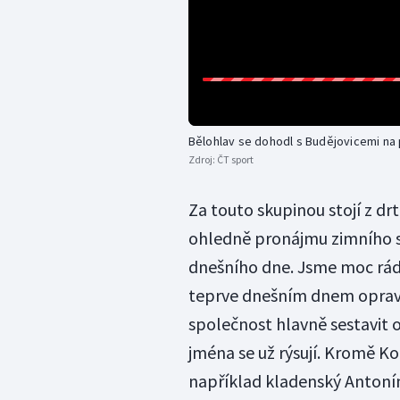
Bělohlav se dohodl s Budějovicemi na
Zdroj:
ČT sport
Za touto skupinou stojí z drt
ohledně pronájmu zimního st
dnešního dne. Jsme moc rádi
teprve dnešním dnem opravdu
společnost hlavně sestavit o
jména se už rýsují. Kromě K
například kladenský Antoní