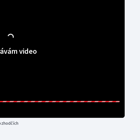
Moderní pětiboj
Triatlon
Motorsport
Veslování
Olympijské hry
Vodní slalom
Parasport
Volejbal
ávám video
Plavání
Ostatní
Plážový volejbal
rozhodčích