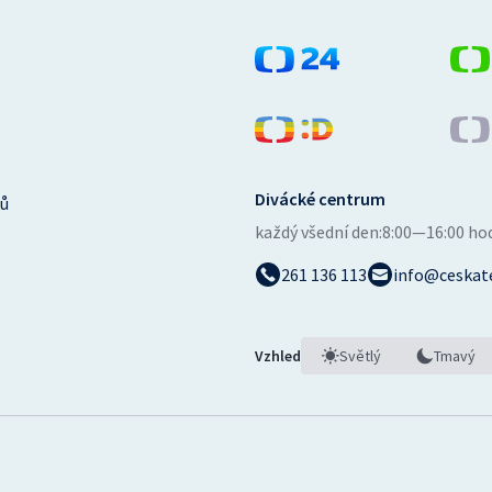
Divácké centrum
ů
každý všední den:
8:00—16:00 ho
261 136 113
info@ceskate
Vzhled
Světlý
Tmavý