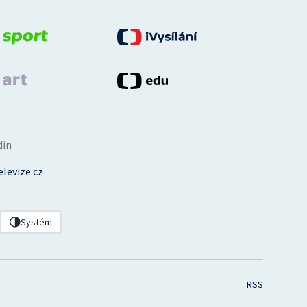
din
levize.cz
Systém
RSS