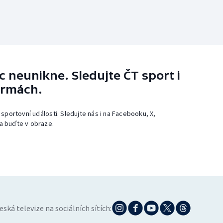
 neunikne. Sledujte ČT sport i
ormách.
 sportovní události. Sledujte nás i na Facebooku, X,
a buďte v obraze.
eská televize na sociálních sítích: