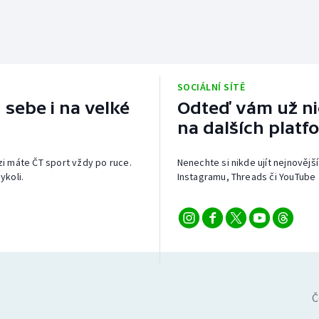
SOCIÁLNÍ SÍTĚ
 sebe i na velké
Odteď vám už nic
na dalších platf
izi máte ČT sport vždy po ruce.
Nenechte si nikde ujít nejnovější
ykoli.
Instagramu, Threads či YouTube 
Č