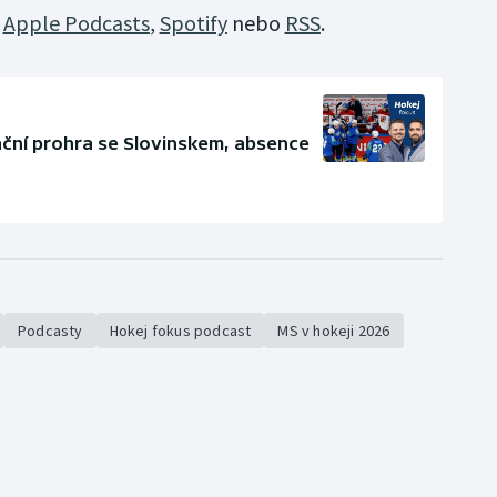
v
Apple Podcasts
,
Spotify
nebo
RSS
.
ční prohra se Slovinskem, absence
Podcasty
Hokej fokus podcast
MS v hokeji 2026