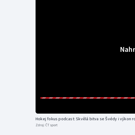
Curling
Dostihy
Florbal
Futsal
Nahr
Golf
Gymnastika
Hokej fokus podcast: Skvělá bitva se Švédy i výkon 
Zdroj:
ČT sport