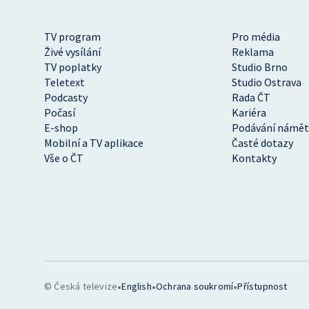
TV program
Pro média
Živé vysílání
Reklama
TV poplatky
Studio Brno
Teletext
Studio Ostrava
Podcasty
Rada ČT
Počasí
Kariéra
E-shop
Podávání námět
Mobilní a TV aplikace
Časté dotazy
Vše o ČT
Kontakty
•
•
•
© Česká televize
English
Ochrana soukromí
Přístupnost