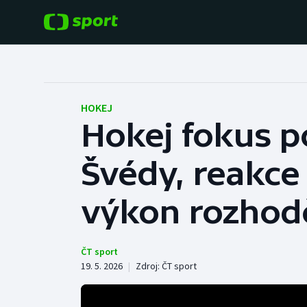
POPULÁRNÍ
DALŠÍ SPORTY
Fotbal
Americký fotbal
HOKEJ
Hokej fokus po
Hokej
Baseball a softbal
Švédy, reakce
Tenis
Basketbal
Atletika
výkon rozhod
Biatlon
Cyklistika
Boby a skeleton
ČT sport
19. 5. 2026
|
Zdroj:
ČT sport
Box