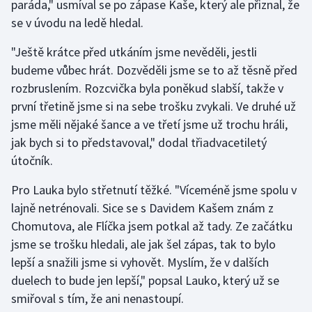
paráda," usmíval se po zápase Kaše, který ale přiznal, že
se v úvodu na ledě hledal.
Gymnastika
"Ještě krátce před utkáním jsme nevěděli, jestli
Házená
budeme vůbec hrát. Dozvěděli jsme se to až těsně před
rozbruslením. Rozcvička byla poněkud slabší, takže v
Jezdectví
první třetině jsme si na sebe trošku zvykali. Ve druhé už
jsme měli nějaké šance a ve třetí jsme už trochu hráli,
Judo
jak bych si to představoval," dodal třiadvacetiletý
útočník.
Krasobruslení
Pro Lauka bylo střetnutí těžké. "Víceméně jsme spolu v
Lezení
lajně netrénovali. Sice se s Davidem Kašem znám z
Chomutova, ale Flíčka jsem potkal až tady. Ze začátku
Lyže a snowboard
jsme se trošku hledali, ale jak šel zápas, tak to bylo
lepší a snažili jsme si vyhovět. Myslím, že v dalších
Moderní pětiboj
duelech to bude jen lepší," popsal Lauko, který už se
smiřoval s tím, že ani nenastoupí.
Motorsport