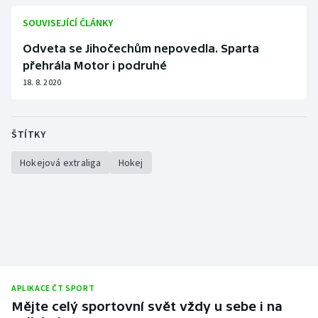
Stolní tenis
SOUVISEJÍCÍ ČLÁNKY
Triatlon
Odveta se Jihočechům nepovedla. Sparta
přehrála Motor i podruhé
Veslování
18. 8. 2020
Vodní slalom
ŠTÍTKY
Volejbal
Hokejová extraliga
Hokej
Ostatní
APLIKACE ČT SPORT
Mějte celý sportovní svět vždy u sebe i na