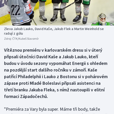
Baseball a softbal
Soutěže
Basketbal
Historické návraty
Biatlon
Aplikace ČT sport
Zleva Jakub Lauko, David Kaše, Jakub Flek a Martin Weinhold se
radují z gólu
Zdroj:
ČTK/Kubeš Slavomír
Boby a skeleton
AZ kvíz
Vítěznou premiéru v karlovarském dresu si v úterý
Box
připsali útočníci David Kaše a Jakub Lauko, kteří
budou v úvodu sezony vypomáhat Energii s ohledem
Curling
na pozdější start dalšího ročníku v zámoří. Kaše
patřící Philadelphii i Lauko z Bostonu si v pohárovém
Dostihy
zápase proti Mladé Boleslavi připsali asistenci na
Florbal
třetí branku Jakuba Fleka, s nímž nastoupili v elitní
formaci Západočechů.
Futsal
"Premiéra za Vary byla super. Máme tři body, takže
Golf