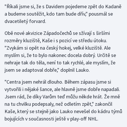
"Říkali jsme si, že s Davidem pojedeme zpět do Kadaně
Olympijské hry
a budeme soutěžit, kdo tam bude dřív," pousmál se
dvacetiletý forvard.
Parasport
Obě nové akvizice Západočechů se sžívají s širšími
Plavání
rozměry kluziště, Kaše i s pozicí ve středu útoku.
"Zvykám si opět na český hokej, velké kluziště. Ale
Plážový volejbal
myslím si, že to bylo nakonec docela dobrý. Určitě se
nehraje tak do těla, není to tak rychlé, ale myslím, že
Ragby
jsem se adaptoval dobře," doplnil Lauko.
Rychlobruslení
"Centra jsem nehrál dlouho. Během zápasu jsme si
vytvořili i nějaké šance, ale hlavně jsme dobře napadali.
Rychlostní kanoistika
Jsem rád, že díky Varům teď můžu někde hrát. Že mně
na tu chvilku podepsaly, než odletím zpět," zakončil
Short track
Kaše, který se stejně jako Lauko nevešel do kádru týmů
Sportovní střelba
bojujících v současnosti ještě v play-off NHL.