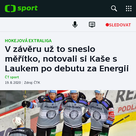
POPULÁRNÍ
SLEDOVAT
Fotbal
HOKEJOVÁ EXTRALIGA
V závěru už to sneslo
Hokej
měřítko, notovali si Kaše s
Laukem po debutu za Energii
Tenis
ČT sport
Atletika
19. 8. 2020
|
Zdroj:
ČTK
Cyklistika
DALŠÍ SPORTY
Americký fotbal
NEPŘEHLÉDNĚTE