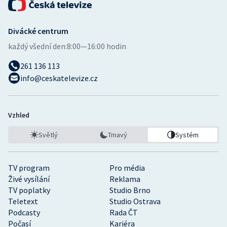
Divácké centrum
každý všední den:
8:00—16:00 hodin
261 136 113
info@ceskatelevize.cz
Vzhled
Světlý
Tmavý
Systém
TV program
Pro média
Živé vysílání
Reklama
TV poplatky
Studio Brno
Teletext
Studio Ostrava
Podcasty
Rada ČT
Počasí
Kariéra