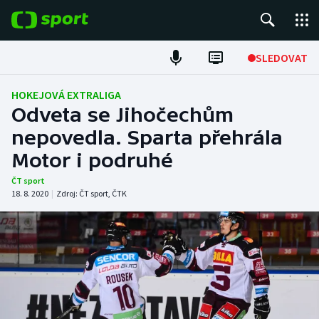
POPULÁRNÍ
SLEDOVAT
Fotbal
HOKEJOVÁ EXTRALIGA
Odveta se Jihočechům
Hokej
nepovedla. Sparta přehrála
Motor i podruhé
Tenis
ČT sport
Atletika
18. 8. 2020
|
Zdroj:
ČT sport
,
ČTK
Cyklistika
DALŠÍ SPORTY
Americký fotbal
NEPŘEHLÉDNĚTE