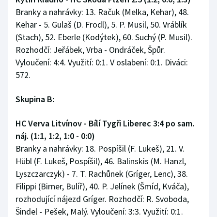
Branky a nahrávky: 13. Račuk (Melka, Kehar), 48.
Kehar - 5. Gulaš (D. Frodl), 5. P. Musil, 50. Vráblík
(Stach), 52. Eberle (Kodýtek), 60. Suchý (P. Musil).
Rozhodčí: Jeřábek, Vrba - Ondráček, Špůr.
Vyloučení: 4:4. Využití: 0:1. V oslabení: 0:1. Diváci:
572.
Skupina B:
HC Verva Litvínov - Bílí Tygři Liberec 3:4 po sam.
náj. (1:1, 1:2, 1:0 - 0:0)
Branky a nahrávky: 18. Pospíšil (F. Lukeš), 21. V.
Hübl (F. Lukeš, Pospíšil), 46. Balinskis (M. Hanzl,
Lyszczarczyk) - 7. T. Rachůnek (Gríger, Lenc), 38.
Filippi (Birner, Bulíř), 40. P. Jelínek (Šmíd, Kváča),
rozhodující nájezd Gríger. Rozhodčí: R. Svoboda,
Šindel - Pešek, Malý. Vyloučení: 3:3. Využití: 0:1.