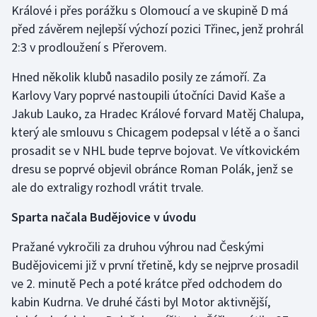
Králové i přes porážku s Olomoucí a ve skupině D má
před závěrem nejlepší výchozí pozici Třinec, jenž prohrál
Gymnastika
2:3 v prodloužení s Přerovem.
Házená
Hned několik klubů nasadilo posily ze zámoří. Za
Karlovy Vary poprvé nastoupili útočníci David Kaše a
Jezdectví
Jakub Lauko, za Hradec Králové forvard Matěj Chalupa,
který ale smlouvu s Chicagem podepsal v létě a o šanci
Judo
prosadit se v NHL bude teprve bojovat. Ve vítkovickém
dresu se poprvé objevil obránce Roman Polák, jenž se
Krasobruslení
ale do extraligy rozhodl vrátit trvale.
Lezení
Sparta načala Budějovice v úvodu
Lyže a snowboard
Pražané vykročili za druhou výhrou nad Českými
Budějovicemi již v první třetině, kdy se nejprve prosadil
Moderní pětiboj
ve 2. minutě Pech a poté krátce před odchodem do
kabin Kudrna. Ve druhé části byl Motor aktivnější,
Motorsport