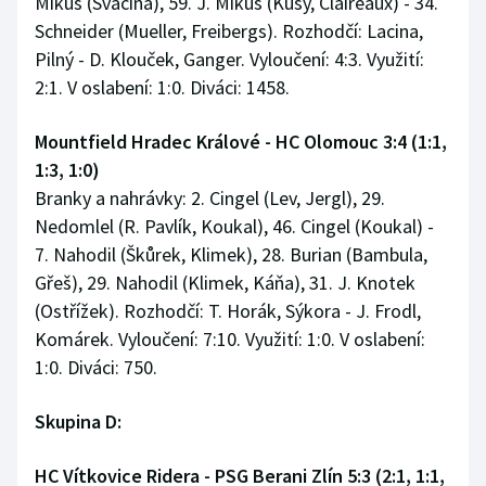
Mikuš (Svačina), 59. J. Mikuš (Kusý, Claireaux) - 34.
Schneider (Mueller, Freibergs). Rozhodčí: Lacina,
Pilný - D. Klouček, Ganger. Vyloučení: 4:3. Využití:
2:1. V oslabení: 1:0. Diváci: 1458.
Mountfield Hradec Králové - HC Olomouc 3:4 (1:1,
1:3, 1:0)
Branky a nahrávky: 2. Cingel (Lev, Jergl), 29.
Nedomlel (R. Pavlík, Koukal), 46. Cingel (Koukal) -
7. Nahodil (Škůrek, Klimek), 28. Burian (Bambula,
Gřeš), 29. Nahodil (Klimek, Káňa), 31. J. Knotek
(Ostřížek). Rozhodčí: T. Horák, Sýkora - J. Frodl,
Komárek. Vyloučení: 7:10. Využití: 1:0. V oslabení:
1:0. Diváci: 750.
Skupina D:
HC Vítkovice Ridera - PSG Berani Zlín 5:3 (2:1, 1:1,