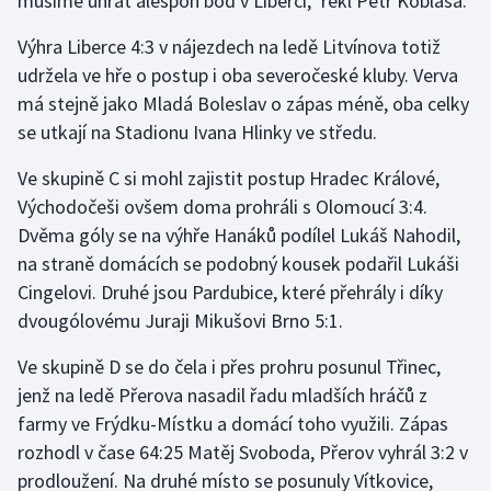
musíme uhrát alespoň bod v Liberci," řekl Petr Koblasa.
Výhra Liberce 4:3 v nájezdech na ledě Litvínova totiž
udržela ve hře o postup i oba severočeské kluby. Verva
má stejně jako Mladá Boleslav o zápas méně, oba celky
se utkají na Stadionu Ivana Hlinky ve středu.
Ve skupině C si mohl zajistit postup Hradec Králové,
Východočeši ovšem doma prohráli s Olomoucí 3:4.
Dvěma góly se na výhře Hanáků podílel Lukáš Nahodil,
na straně domácích se podobný kousek podařil Lukáši
Cingelovi. Druhé jsou Pardubice, které přehrály i díky
dvougólovému Juraji Mikušovi Brno 5:1.
Ve skupině D se do čela i přes prohru posunul Třinec,
jenž na ledě Přerova nasadil řadu mladších hráčů z
farmy ve Frýdku-Místku a domácí toho využili. Zápas
rozhodl v čase 64:25 Matěj Svoboda, Přerov vyhrál 3:2 v
prodloužení. Na druhé místo se posunuly Vítkovice,