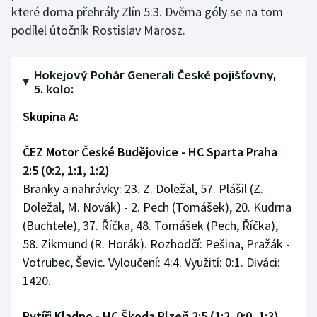
které doma přehrály Zlín 5:3. Dvěma góly se na tom
podílel útočník Rostislav Marosz.
Hokejový Pohár Generali České pojišťovny,
5. kolo:
Skupina A:
ČEZ Motor České Budějovice - HC Sparta Praha
2:5 (0:2, 1:1, 1:2)
Branky a nahrávky: 23. Z. Doležal, 57. Plášil (Z.
Doležal, M. Novák) - 2. Pech (Tomášek), 20. Kudrna
(Buchtele), 37. Říčka, 48. Tomášek (Pech, Říčka),
58. Zikmund (R. Horák). Rozhodčí: Pešina, Pražák -
Votrubec, Ševic. Vyloučení: 4:4. Využití: 0:1. Diváci:
1420.
Rytíři Kladno - HC Škoda Plzeň 2:5 (1:2, 0:0, 1:3)