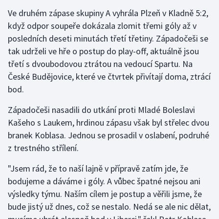
Stolní tenis
Ve druhém zápase skupiny A vyhrála Plzeň v Kladně 5:2,
když odpor soupeře dokázala zlomit třemi góly až v
Triatlon
posledních deseti minutách třetí třetiny. Západočeši se
tak udrželi ve hře o postup do play-off, aktuálně jsou
Veslování
třetí s dvoubodovou ztrátou na vedoucí Spartu. Na
České Budějovice, které ve čtvrtek přivítají doma, ztrácí
Vodní slalom
bod.
Volejbal
Západočeši nasadili do utkání proti Mladé Boleslavi
Kašeho s Laukem, hrdinou zápasu však byl střelec dvou
Ostatní
branek Koblasa. Jednou se prosadil v oslabení, podruhé
z trestného střílení.
"Jsem rád, že to naší lajně v přípravě zatím jde, že
bodujeme a dáváme i góly. A vůbec špatné nejsou ani
výsledky týmu. Naším cílem je postup a věřili jsme, že
bude jistý už dnes, což se nestalo. Nedá se ale nic dělat,