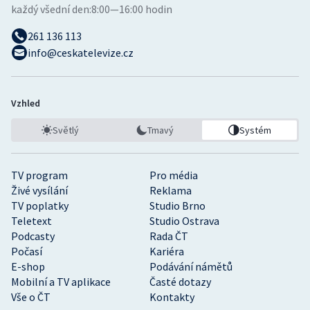
každý všední den:
8:00—16:00 hodin
261 136 113
info@ceskatelevize.cz
Vzhled
Světlý
Tmavý
Systém
TV program
Pro média
Živé vysílání
Reklama
TV poplatky
Studio Brno
Teletext
Studio Ostrava
Podcasty
Rada ČT
Počasí
Kariéra
E-shop
Podávání námětů
Mobilní a TV aplikace
Časté dotazy
Vše o ČT
Kontakty