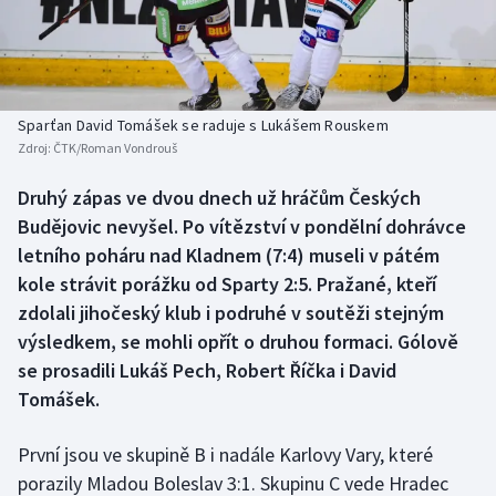
Baseball a softbal
Soutěže
Basketbal
Historické návraty
Biatlon
Aplikace ČT sport
Sparťan David Tomášek se raduje s Lukášem Rouskem
Zdroj:
ČTK/Roman Vondrouš
Boby a skeleton
AZ kvíz
Druhý zápas ve dvou dnech už hráčům Českých
Budějovic nevyšel. Po vítězství v pondělní dohrávce
Box
letního poháru nad Kladnem (7:4) museli v pátém
Curling
kole strávit porážku od Sparty 2:5. Pražané, kteří
zdolali jihočeský klub i podruhé v soutěži stejným
Dostihy
výsledkem, se mohli opřít o druhou formaci. Gólově
se prosadili Lukáš Pech, Robert Říčka i David
Florbal
Tomášek.
Futsal
První jsou ve skupině B i nadále Karlovy Vary, které
porazily Mladou Boleslav 3:1. Skupinu C vede Hradec
Golf