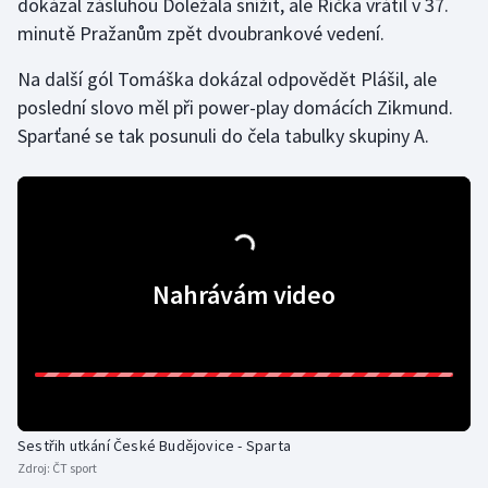
dokázal zásluhou Doležala snížit, ale Říčka vrátil v 37.
minutě Pražanům zpět dvoubrankové vedení.
Olympijské hry
Na další gól Tomáška dokázal odpovědět Plášil, ale
Parasport
poslední slovo měl při power-play domácích Zikmund.
Sparťané se tak posunuli do čela tabulky skupiny A.
Plavání
Plážový volejbal
Ragby
Nahrávám video
Rychlobruslení
Rychlostní kanoistika
Short track
Sestřih utkání České Budějovice - Sparta
Sportovní střelba
Zdroj:
ČT sport