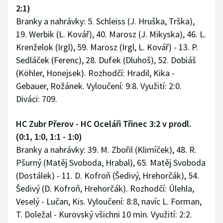
2:1)
Branky a nahrávky: 5. Schleiss (J. Hruška, Trška),
19. Werbik (L. Kovář), 40. Marosz (J. Mikyska), 46. L.
Krenželok (Irgl), 59. Marosz (Irgl, L. Kovář) - 13. P.
Sedláček (Ferenc), 28. Dufek (Dluhoš), 52. Dobiáš
(Köhler, Honejsek). Rozhodčí: Hradil, Kika -
Gebauer, Rožánek. Vyloučení: 9:8. Využití: 2:0.
Diváci: 709.
HC Zubr Přerov - HC Oceláři Třinec 3:2 v prodl.
(0:1, 1:0, 1:1 - 1:0)
Branky a nahrávky: 39. M. Zbořil (Klimíček), 48. R.
Pšurný (Matěj Svoboda, Hrabal), 65. Matěj Svoboda
(Dostálek) - 11. D. Kofroň (Šedivý, Hrehorčák), 54.
Šedivý (D. Kofroň, Hrehorčák). Rozhodčí: Úlehla,
Veselý - Lučan, Kis. Vyloučení: 8:8, navíc L. Forman,
T. Doležal - Kurovský všichni 10 min. Využití: 2:2.