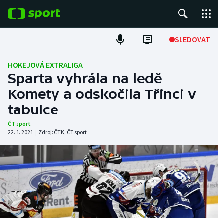
POPULÁRNÍ
SLEDOVAT
Fotbal
HOKEJOVÁ EXTRALIGA
Sparta vyhrála na ledě
Hokej
Komety a odskočila Třinci v
tabulce
Tenis
ČT sport
Atletika
22. 1. 2021
|
Zdroj:
ČTK
,
ČT sport
Cyklistika
DALŠÍ SPORTY
Americký fotbal
NEPŘEHLÉDNĚTE