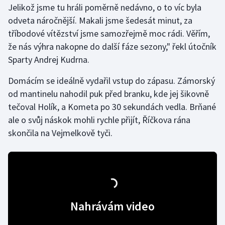
Jelikož jsme tu hráli poměrně nedávno, o to víc byla
odveta náročnější. Makali jsme šedesát minut, za
Gymnastika
tříbodové vítězství jsme samozřejmě moc rádi. Věřím,
že nás výhra nakopne do další fáze sezony," řekl útočník
Házená
Sparty Andrej Kudrna.
Jezdectví
Domácím se ideálně vydařil vstup do zápasu. Zámorský
od mantinelu nahodil puk před branku, kde jej šikovně
Judo
tečoval Holík, a Kometa po 30 sekundách vedla. Brňané
ale o svůj náskok mohli rychle přijít, Říčkova rána
Krasobruslení
skončila na Vejmelkově tyči.
Lezení
Lyže a snowboard
Moderní pětiboj
Nahrávám video
Motorsport