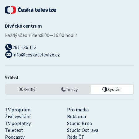
Divácké centrum
každý všední den:
8:00—16:00 hodin
261 136 113
info@ceskatelevize.cz
Vzhled
Světlý
Tmavý
Systém
TV program
Pro média
Živé vysílání
Reklama
TV poplatky
Studio Brno
Teletext
Studio Ostrava
Podcasty
Rada ČT