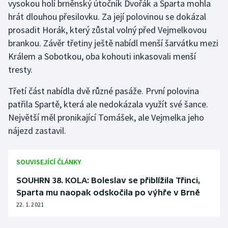
vysokou holí brněnský útočník Dvořák a Sparta mohla
hrát dlouhou přesilovku. Za její polovinou se dokázal
prosadit Horák, který zůstal volný před Vejmelkovou
brankou. Závěr třetiny ještě nabídl menší šarvátku mezi
Králem a Sobotkou, oba kohouti inkasovali menší
tresty.
Třetí část nabídla dvě různé pasáže. První polovina
patřila Spartě, která ale nedokázala využít své šance.
Největší měl pronikající Tomášek, ale Vejmelka jeho
nájezd zastavil.
SOUVISEJÍCÍ ČLÁNKY
SOUHRN 38. KOLA: Boleslav se přiblížila Třinci,
Sparta mu naopak odskočila po výhře v Brně
22. 1. 2021