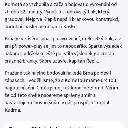
Kometa se vzchopila a začala bojovat o vyrovnání od
zhruba 52. minuty. Vynutila si obrovský tlak, který
gradoval. Nejprve Klepiš napálil brankovou konstrukci,
podobně následně dopadl i Kusko.
Brňané v závěru sahali po vyrovnání, měli velký tlak, ale
ani při power-play se jim to nepodařilo. Sparta výsledek
nakonec udržela a ještě pojistila výsledek golem do
prázdné branky. Skóre uzavřel kapitán Řepík.
Pražané tak naplno bodovali na ledě Brna po devíti
zápasech. "Věděli jsme, že s Kometou máme určitou
negativní sérii. Chtěli jsme ji už konečně zlomit. Věřím,
že od této chvíle nabereme správný směr a
nastartujeme novou šňůru v náš prospěch," dodal
Kudrna.