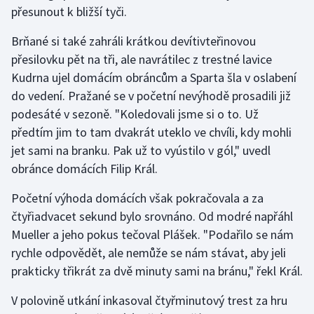
Stolní tenis
přesunout k bližší tyči.
Brňané si také zahráli krátkou devítivteřinovou
Triatlon
přesilovku pět na tři, ale navrátilec z trestné lavice
Kudrna ujel domácím obráncům a Sparta šla v oslabení
Veslování
do vedení. Pražané se v početní nevýhodě prosadili již
Vodní slalom
podesáté v sezoně. "Koledovali jsme si o to. Už
předtím jim to tam dvakrát uteklo ve chvíli, kdy mohli
Volejbal
jet sami na branku. Pak už to vyústilo v gól," uvedl
obránce domácích Filip Král.
Ostatní
Početní výhoda domácích však pokračovala a za
čtyřiadvacet sekund bylo srovnáno. Od modré napřáhl
Mueller a jeho pokus tečoval Plášek. "Podařilo se nám
rychle odpovědět, ale nemůže se nám stávat, aby jeli
prakticky třikrát za dvě minuty sami na bránu," řekl Král.
V polovině utkání inkasoval čtyřminutový trest za hru