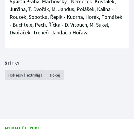
Sparta Praha:
Machovský - Němeček, Košťálek,
Jurčina, T. Dvořák, M. Jandus, Polášek, Kalina -
Rousek, Sobotka, Řepík - Kudrna, Horák, Tomášek
- Buchtele, Pech, Říčka - D. Vitouch, M. Sukeľ,
Dvořáček. Trenéři: Jandač a Hořava.
ŠTÍTKY
Hokejová extraliga
Hokej
APLIKACE ČT SPORT