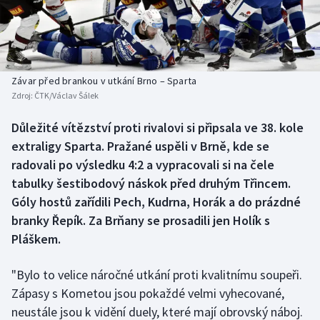
Baseball a softbal
Soutěže
Basketbal
Historické návraty
Biatlon
Aplikace ČT sport
Závar před brankou v utkání Brno – Sparta
Zdroj:
ČTK/Václav Šálek
Boby a skeleton
AZ kvíz
Důležité vítězství proti rivalovi si připsala ve 38. kole
extraligy Sparta. Pražané uspěli v Brně, kde se
Box
radovali po výsledku 4:2 a vypracovali si na čele
Curling
tabulky šestibodový náskok před druhým Třincem.
Góly hostů zařídili Pech, Kudrna, Horák a do prázdné
Dostihy
branky Řepík. Za Brňany se prosadili jen Holík s
Pláškem.
Florbal
"Bylo to velice náročné utkání proti kvalitnímu soupeři.
Futsal
Zápasy s Kometou jsou pokaždé velmi vyhecované,
neustále jsou k vidění duely, které mají obrovský náboj.
Golf