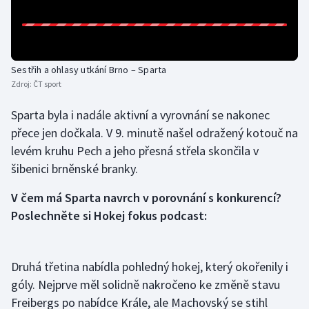
Olympijské hry
Parasport
Sestřih a ohlasy utkání Brno – Sparta
Zdroj:
ČT sport
Plavání
Sparta byla i nadále aktivní a vyrovnání se nakonec
Plážový volejbal
přece jen dočkala. V 9. minutě našel odražený kotouč na
levém kruhu Pech a jeho přesná střela skončila v
Ragby
šibenici brněnské branky.
Rychlobruslení
V čem má Sparta navrch v porovnání s konkurencí?
Poslechněte si Hokej fokus podcast:
Rychlostní kanoistika
Short track
Druhá třetina nabídla pohledný hokej, který okořenily i
góly. Nejprve měl solidně nakročeno ke změně stavu
Sportovní střelba
Freibergs po nabídce Krále, ale Machovský se stihl