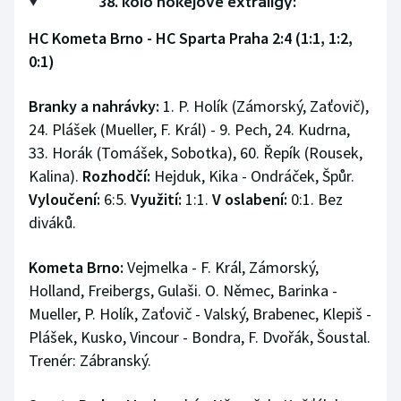
38. kolo hokejové extraligy:
HC Kometa Brno - HC Sparta Praha 2:4 (1:1, 1:2,
0:1)
Branky a nahrávky:
1. P. Holík (Zámorský, Zaťovič),
24. Plášek (Mueller, F. Král) - 9. Pech, 24. Kudrna,
33. Horák (Tomášek, Sobotka), 60. Řepík (Rousek,
Kalina).
Rozhodčí:
Hejduk, Kika - Ondráček, Špůr.
Vyloučení:
6:5.
Využití:
1:1.
V oslabení:
0:1. Bez
diváků.
Kometa Brno:
Vejmelka - F. Král, Zámorský,
Holland, Freibergs, Gulaši. O. Němec, Barinka -
Mueller, P. Holík, Zaťovič - Valský, Brabenec, Klepiš -
Plášek, Kusko, Vincour - Bondra, F. Dvořák, Šoustal.
Trenér: Zábranský.