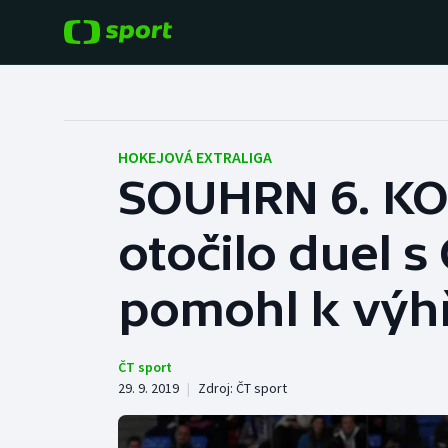
POPULÁRNÍ
DALŠÍ SPORTY
Fotbal
Americký fotbal
HOKEJOVÁ EXTRALIGA
SOUHRN 6. KOL
Hokej
Baseball a softbal
otočilo duel s
Tenis
Basketbal
Atletika
pomohl k výhř
Biatlon
Cyklistika
Boby a skeleton
ČT sport
29. 9. 2019
|
Zdroj:
ČT sport
Box