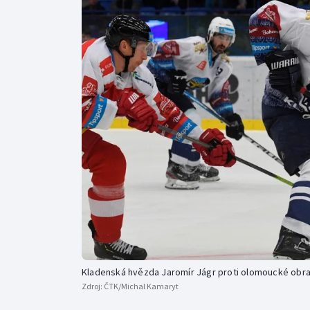
Curling
Dostihy
Florbal
Futsal
Golf
Gymnastika
Kladenská hvězda Jaromír Jágr proti olomoucké obr
Zdroj:
ČTK/Michal Kamaryt