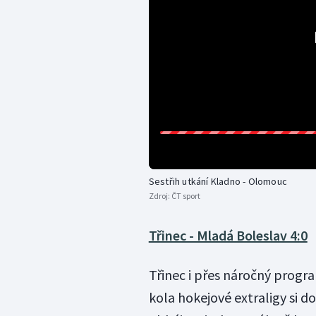
Sestřih utkání Kladno - Olomouc
Zdroj:
ČT sport
Třinec - Mladá Boleslav 4:0
Třinec i přes náročný progra
kola hokejové extraligy si d