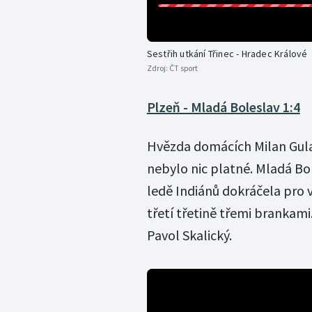
Sestřih utkání Třinec - Hradec Králové
Zdroj:
ČT sport
Plzeň - Mladá Boleslav 1:4
Hvězda domácích Milan Gulaš 
nebylo nic platné. Mladá Bole
ledě Indiánů dokráčela pro v
třetí třetině třemi brankami
Pavol Skalický.