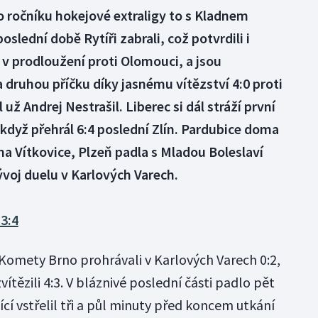
 ročníku hokejové extraligy to s Kladnem
slední době Rytíři zabrali, což potvrdili i
 v prodloužení proti Olomouci, a jsou
a druhou příčku díky jasnému vítězství 4:0 proti
 už Andrej Nestrašil. Liberec si dál stráží první
když přehrál 6:4 poslední Zlín. Pardubice doma
na Vítkovice, Plzeň padla s Mladou Boleslaví
ývoj duelu v Karlových Varech.
3:4
 Komety Brno prohrávali v Karlových Varech 0:2,
ítězili 4:3. V bláznivé poslední části padlo pět
cí vstřelil tři a půl minuty před koncem utkání