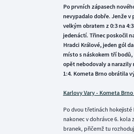
Po prvních zápasech nového
nevypadalo dobře. Jenže v po
velkým obratem z 0:3 na 4:3
jedenáctí. Třinec poskočil n
Hradci Králové, jeden gól dal
místo s náskokem tří bodů, 
opět nebodovaly a narazily 
1:4. Kometa Brno obrátila v
Karlovy Vary - Kometa Brno 
Po dvou třetinách hokejisté
nakonec v dohrávce 6. kola zv
branek, přičemž tu rozhodují