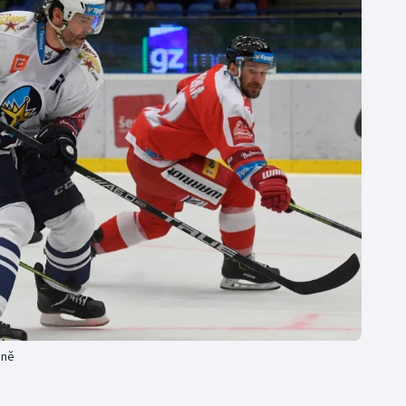
Moderní pětiboj
Triatlon
Motorsport
Veslování
Olympijské hry
Vodní slalom
Parasport
Volejbal
Plavání
Ostatní
Plážový volejbal
aně