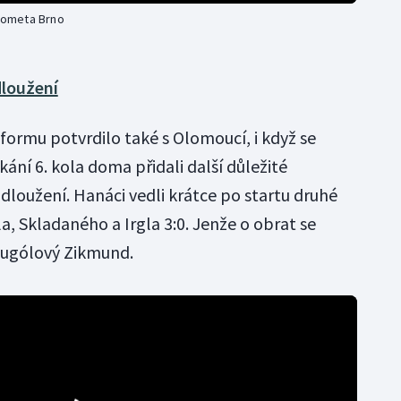
 Kometa Brno
dloužení
formu potvrdilo také s Olomoucí, i když se
tkání 6. kola doma přidali další důležité
rodloužení. Hanáci vedli krátce po startu druhé
, Skladaného a Irgla 3:0. Jenže o obrat se
vougólový Zikmund.