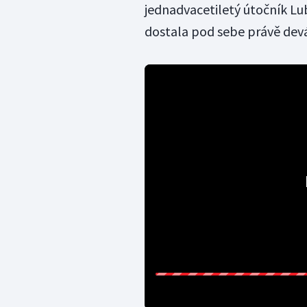
jednadvacetiletý útočník Lu
dostala pod sebe právě devá