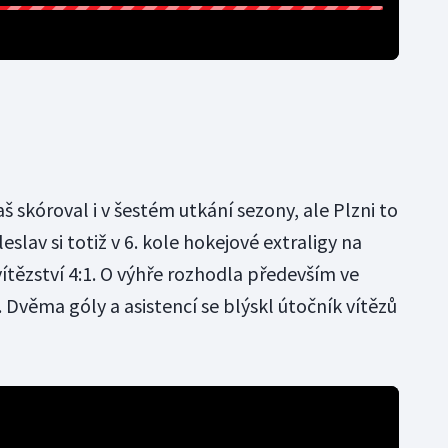
skóroval i v šestém utkání sezony, ale Plzni to
slav si totiž v 6. kole hokejové extraligy na
ítězství 4:1. O výhře rozhodla především ve
. Dvěma góly a asistencí se blýskl útočník vítězů