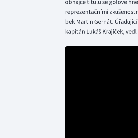
obhájce titulu se gólově hne
reprezentačními zkušenostmi 
bek Martin Gernát. Úřadující
kapitán Lukáš Krajíček, vedl 