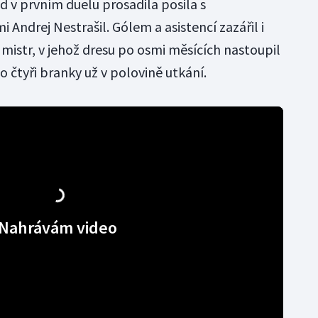
d v prvním duelu prosadila posila s
Andrej Nestrašil. Gólem a asistencí zazářil i
 mistr, v jehož dresu po osmi měsících nastoupil
o čtyři branky už v polovině utkání.
Nahrávám video