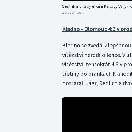
Sestřih a ohlasy utkání Karlovy Vary -
Zdroj:
ČT sport
Kladno - Olomouc 4:3 v pro
Kladno se zvedá. Zlepšenou 
vítězství nerodilo lehce. V u
vítězství, tentokrát 4:3 v p
třetiny po brankách Nahodila
postarali Jágr, Redlich a d